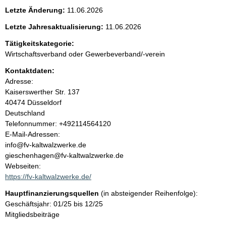
e
Letzte Änderung:
11.06.2026
n
Letzte Jahresaktualisierung:
11.06.2026
i
Tätigkeitskategorie:
Wirtschaftsverband oder Gewerbeverband/-verein
n
Kontaktdaten:
Adresse:
h
Kaiserswerther Str.
137
40474
Düsseldorf
a
Deutschland
K
Telefonnummer: +492114564120
l
o
E-Mail-Adressen:
n
info@fv-kaltwalzwerke.de
t
t
gieschenhagen@fv-kaltwalzwerke.de
a
Webseiten:
k
https://fv-kaltwalzwerke.de/
t
Hauptfinanzierungsquellen
(in absteigender Reihenfolge):
i
Geschäftsjahr: 01/25 bis 12/25
n
Mitgliedsbeiträge
f