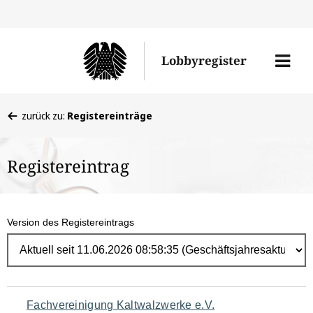
Direk
zum
Men
Lobbyregister
Inhal
öffne
Sie
zurück zu:
Registereinträge
befinden
sich
Registereintrag
hier:
Version des Registereintrags
Navigation
Fachvereinigung Kaltwalzwerke e.V.