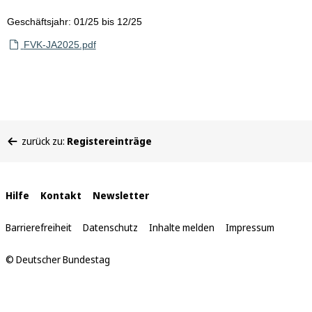
Geschäftsjahr: 01/25 bis 12/25
FVK-JA2025.pdf
Sie
zurück zu:
Registereinträge
befinden
sich
hier:
Interne
Hilfe
Kontakt
Newsletter
Links
Barrierefreiheit
Datenschutz
Inhalte melden
Impressum
© Deutscher Bundestag