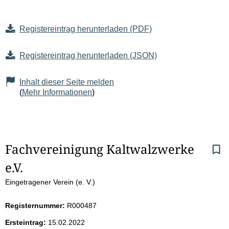
Registereintrag herunterladen (PDF)
Registereintrag herunterladen (JSON)
Inhalt dieser Seite melden
(
Mehr Informationen
)
S
Fachvereinigung Kaltwalzwerke 
e.V.
e
Eingetragener Verein (e. V.)
i
Registernummer:
R000487
t
Ersteintrag:
15.02.2022