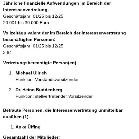
o
Jährliche finanzielle Aufwendungen im Bereich der
r
Interessenvertretung:
m
Geschäftsjahr: 01/25 bis 12/25
a
20.001 bis 30.000 Euro
t
Vollzeitäquivalent der im Bereich der Interessenvertretung
i
beschäftigten Personen:
o
Geschäftsjahr: 01/25 bis 12/25
n
3,64
e
n
Vertretungsberechtigte Person(en):
:
Michael Ullrich 
Funktion: Vorstandsvorsitzender
Dr. Heino Buddenberg 
Funktion: stellvertretender Vorsitzender
Betraute Personen, die Interessenvertretung unmittelbar
ausüben (1):
Anke Üffing 
Gesamtzahl der Mitglieder: