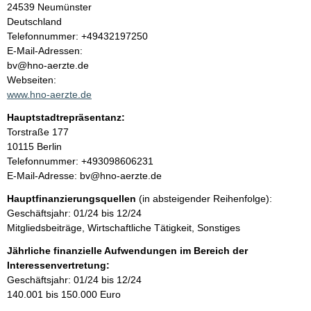
24539
Neumünster
a
Deutschland
K
Telefonnummer: +49432197250
l
o
E-Mail-Adressen:
n
bv@hno-aerzte.de
t
t
Webseiten:
a
www.hno-aerzte.de
k
Hauptstadtrepräsentanz:
t
A
Torstraße
177
i
d
10115
Berlin
n
r
K
Telefonnummer: +493098606231
f
e
o
E-Mail-Adresse: bv@hno-aerzte.de
o
s
n
r
Hauptfinanzierungsquellen
(in absteigender Reihenfolge):
s
t
m
Geschäftsjahr: 01/24 bis 12/24
e
a
a
Mitgliedsbeiträge, Wirtschaftliche Tätigkeit, Sonstiges
k
t
t
Jährliche finanzielle Aufwendungen im Bereich der
i
i
Interessenvertretung:
o
n
Geschäftsjahr: 01/24 bis 12/24
n
f
140.001 bis 150.000 Euro
e
o