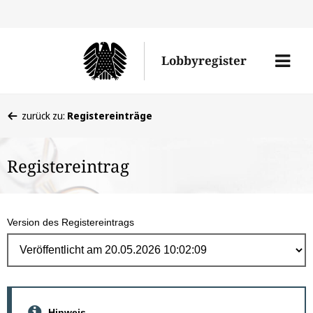
Direk
zum
Men
Lobbyregister
Inhal
öffne
Sie
zurück zu:
Registereinträge
befinden
sich
Registereintrag
hier:
Version des Registereintrags
Hinweis