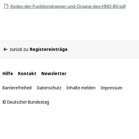
Kodex-der-Funktionstraeger-und-Organe-des-HNO-BV.pdf
Sie
zurück zu:
Registereinträge
befinden
sich
hier:
Interne
Hilfe
Kontakt
Newsletter
Links
Barrierefreiheit
Datenschutz
Inhalte melden
Impressum
© Deutscher Bundestag