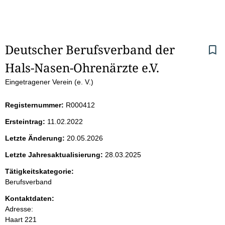
S
Deutscher Berufsverband der 
Hals-Nasen-Ohrenärzte e.V.
e
Eingetragener Verein (e. V.)
i
Registernummer:
R000412
t
Ersteintrag:
11.02.2022
e
Letzte Änderung:
20.05.2026
n
Letzte Jahresaktualisierung:
28.03.2025
i
Tätigkeitskategorie:
Berufsverband
n
Kontaktdaten:
Adresse:
h
Haart
221