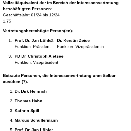
n
Vollzeitäquivalent der im Bereich der Interessenvertretung
r
:
beschäftigten Personen:
m
Geschäftsjahr: 01/24 bis 12/24
a
1,75
t
i
Vertretungsberechtigte Person(en):
o
Prof. Dr. Jan Löhler 
Dr. Kerstin Zeise 
n
Funktion: Präsident
Funktion: Vizepräsidentin
e
n
PD Dr. Christoph Aletsee 
:
Funktion: Vizepräsident
Betraute Personen, die Interessenvertretung unmittelbar
ausüben (7):
Dr. Dirk Heinrich 
Thomas Hahn 
Kathrin Spill 
Marcus Schüllermann 
Prof. Dr. Jan Löhler 