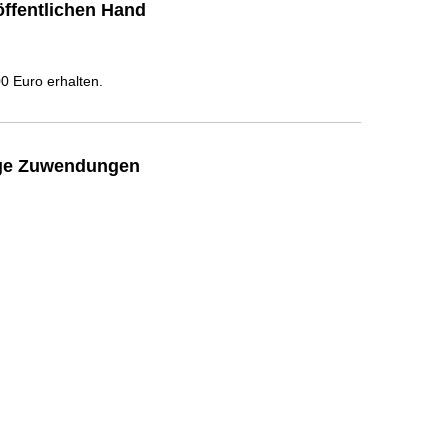
i
ffentlichen Hand
o
n
e
 Euro erhalten.
n
:
ige Zuwendungen