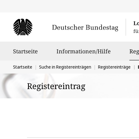
L
fü
Hauptnavigation
Startseite
Informationen/Hilfe
Reg
Sie
Startseite
Suche in Registereinträgen
Registereinträge
befinden
Registereintrag
sich
hier: