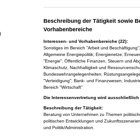
a
l
Beschreibung der Tätigkeit sowie B
Vorhabenbereiche
t
)
Interessen- und Vorhabenbereiche (22):
Sonstiges im Bereich "Arbeit und Beschäftigung"
Allgemeine Energiepolitik; Energienetze; Erneue
"Energie"; Öffentliche Finanzen, Steuern und Ab
Klimaschutz; Nachhaltigkeit und Ressourcenschu
Bundeswehrangelegenheiten; Rüstungsangelegenhe
"Verteidigung"; Bank- und Finanzwesen; Industrie
Bereich "Wirtschaft"
Die Interessenvertretung wird ausschließlich
Beschreibung der Tätigkeit:
Beratung von Unternehmen zu Themen politischen
politischen Entwicklungen und Zukunftsszenarie
und Politik/Administration.