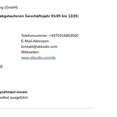
tung (GmbH)
 abgelaufenen Geschäftsjahr 01/25 bis 12/25:
K
Telefonnummer: +4970316863000
o
E-Mail-Adressen:
n
kontakt@akkodis.com
t
Webseiten:
a
www.akkodis.com/de
k
):
t
i
n
f
o
gnehmer/-innen:
r
selbst ausgeführt
m
a
t