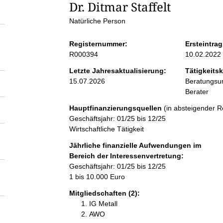
S
Dr. Ditmar Staffelt
Natürliche Person
e
Registernummer:
Ersteintrag
i
R000394
10.02.2022
Letzte Jahresaktualisierung:
Tätigkeitsk
t
15.07.2026
Beratungsun
Berater
e
Hauptfinanzierungsquellen
(in absteigender R
Geschäftsjahr: 01/25 bis 12/25
n
Wirtschaftliche Tätigkeit
Jährliche finanzielle Aufwendungen im
i
Bereich der Interessenvertretung:
Geschäftsjahr: 01/25 bis 12/25
n
1 bis 10.000 Euro
Mitgliedschaften (2):
h
IG Metall
AWO