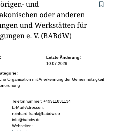
rigen- und 
iakonischen oder anderen 
ungen und Werkstätten für 
gungen e. V. (BABdW)
:
Letzte Änderung:
10.07.2026
ategorie:
liche Organisation mit Anerkennung der Gemeinnützigkeit
benordnung
K
Telefonnummer: +49911831134
o
E-Mail-Adressen:
n
reinhard.frank@babdw.de
t
info@babdw.de
a
Webseiten: