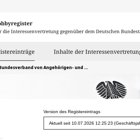
obbyregister
r die Interessenvertretung gegenüber dem
Deutschen Bundest
ausgewählt
istereinträge
Inhalte der Interessenvertretun
ndesverband von Angehörigen- und Betreuervertretungen in diakonischen oder anderen christlichen Wohneinrichtungen und Werkstätten für Menschen mit Beeinträchtigungen e. V. (BABdW)
Version des Registereintrags