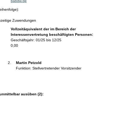
k
babdw.de
t
eihenfolge):
i
n
ebzeitige Zuwendungen
f
o
Vollzeitäquivalent der im Bereich der
r
Interessenvertretung beschäftigten Personen:
m
Geschäftsjahr: 01/25 bis 12/25
a
0,00
t
i
o
Martin Petzold 
n
Funktion: Stellvertretender Vorsitzender
e
n
:
unmittelbar ausüben (2):