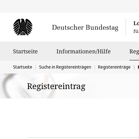
L
fü
Hauptnavigation
Startseite
Informationen/Hilfe
Reg
Sie
Startseite
Suche in Registereinträgen
Registereinträge
Bu
befinden
Registereintrag
sich
hier: