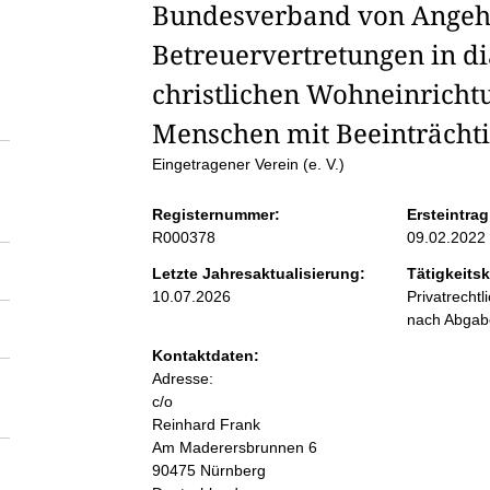
S
Bundesverband von Angehö
Betreuervertretungen in d
e
christlichen Wohneinricht
i
Menschen mit Beeinträchti
Eingetragener Verein (e. V.)
t
Registernummer:
Ersteintrag
e
R000378
09.02.2022
Letzte Jahresaktualisierung:
Tätigkeitsk
n
10.07.2026
Privatrecht
nach Abga
i
Kontaktdaten:
Adresse:
n
c/o
Reinhard Frank
h
Am Maderersbrunnen
6
90475
Nürnberg