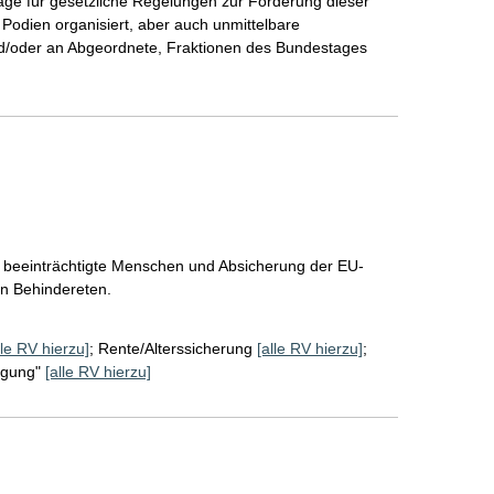
ge für gesetzliche Regelungen zur Förderung dieser 
odien organisiert, aber auch unmittelbare 
nd/oder an Abgeordnete, Fraktionen des Bundestages 
v beeinträchtigte Menschen und Absicherung der EU-
on Behindereten.
lle RV hierzu]
;
Rente/Alterssicherung
[alle RV hierzu]
;
igung"
[alle RV hierzu]