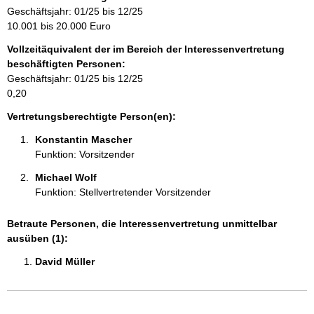
r
Geschäftsjahr: 01/25 bis 12/25
m
10.001 bis 20.000 Euro
a
Vollzeitäquivalent der im Bereich der Interessenvertretung
t
beschäftigten Personen:
i
Geschäftsjahr: 01/25 bis 12/25
o
0,20
n
e
Vertretungsberechtigte Person(en):
n
Konstantin Mascher 
:
Funktion: Vorsitzender
Michael Wolf 
Funktion: Stellvertretender Vorsitzender
Betraute Personen, die Interessenvertretung unmittelbar
ausüben (1):
David Müller 