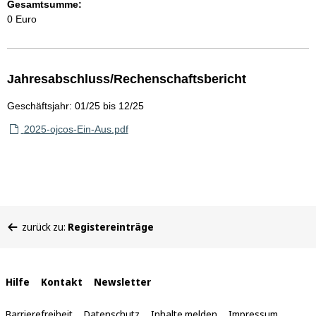
Gesamtsumme:
0 Euro
Jahresabschluss/Rechenschaftsbericht
Geschäftsjahr: 01/25 bis 12/25
2025-ojcos-Ein-Aus.pdf
Sie
zurück zu:
Registereinträge
befinden
sich
hier:
Interne
Hilfe
Kontakt
Newsletter
Links
Barrierefreiheit
Datenschutz
Inhalte melden
Impressum