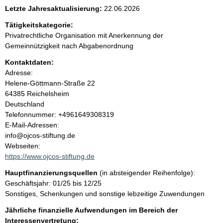
e
Letzte Jahresaktualisierung:
22.06.2026
n
Tätigkeitskategorie:
Privatrechtliche Organisation mit Anerkennung der
i
Gemeinnützigkeit nach Abgabenordnung
Kontaktdaten:
n
Adresse:
Helene-Göttmann-Straße
22
h
64385
Reichelsheim
Deutschland
a
K
Telefonnummer: +4961649308319
o
E-Mail-Adressen:
l
n
info@ojcos-stiftung.de
t
Webseiten:
t
a
https://www.ojcos-stiftung.de
k
Hauptfinanzierungsquellen
(in absteigender Reihenfolge):
t
Geschäftsjahr: 01/25 bis 12/25
i
Sonstiges, Schenkungen und sonstige lebzeitige Zuwendungen
n
f
Jährliche finanzielle Aufwendungen im Bereich der
o
Interessenvertretung: