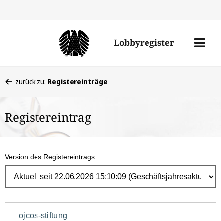
Direk
zum
Men
Lobbyregister
Inhal
öffne
Sie
zurück zu:
Registereinträge
befinden
sich
Registereintrag
hier:
Version des Registereintrags
Navigation
ojcos-stiftung