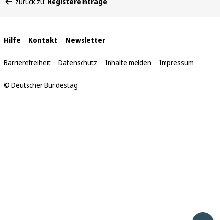
zurück zu:
Registereinträge
befinden
sich
hier:
Interne
Hilfe
Kontakt
Newsletter
Links
Barrierefreiheit
Datenschutz
Inhalte melden
Impressum
© Deutscher Bundestag