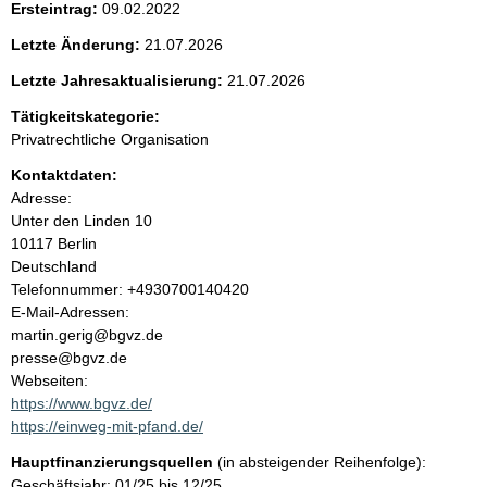
e
Ersteintrag:
09.02.2022
Letzte Änderung:
21.07.2026
n
Letzte Jahresaktualisierung:
21.07.2026
i
Tätigkeitskategorie:
n
Privatrechtliche Organisation
Kontaktdaten:
h
Adresse:
Unter den Linden
10
a
10117
Berlin
Deutschland
l
K
Telefonnummer: +4930700140420
o
E-Mail-Adressen:
t
n
martin.gerig@bgvz.de
t
presse@bgvz.de
a
Webseiten:
k
https://www.bgvz.de/
t
https://einweg-mit-pfand.de/
i
Hauptfinanzierungsquellen
(in absteigender Reihenfolge):
n
Geschäftsjahr: 01/25 bis 12/25