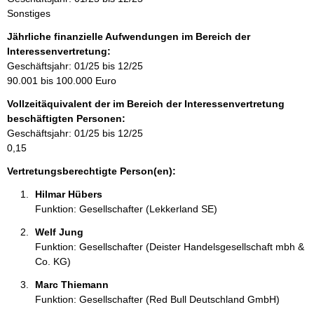
f
Sonstiges
o
r
Jährliche finanzielle Aufwendungen im Bereich der
m
Interessenvertretung:
a
Geschäftsjahr: 01/25 bis 12/25
t
90.001 bis 100.000 Euro
i
Vollzeitäquivalent der im Bereich der Interessenvertretung
o
beschäftigten Personen:
n
Geschäftsjahr: 01/25 bis 12/25
e
0,15
n
:
Vertretungsberechtigte Person(en):
Hilmar Hübers 
Funktion: Gesellschafter (Lekkerland SE)
Welf Jung 
Funktion: Gesellschafter (Deister Handelsgesellschaft mbh &
Co. KG)
Marc Thiemann 
Funktion: Gesellschafter (Red Bull Deutschland GmbH)