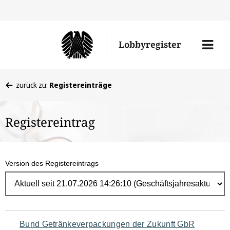
Direk
zum
Men
Lobbyregister
Inhal
öffne
Sie
zurück zu:
Registereinträge
befinden
sich
Registereintrag
hier:
Version des Registereintrags
Navigation
Bund Getränkeverpackungen der Zukunft GbR