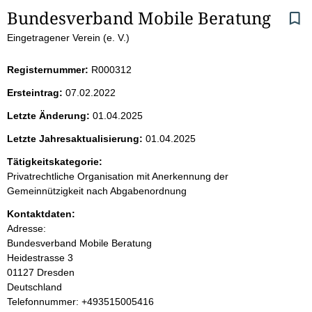
S
Bundesverband Mobile Beratung
Eingetragener Verein (e. V.)
e
i
Registernummer:
R000312
Ersteintrag:
07.02.2022
t
Letzte Änderung:
01.04.2025
e
Letzte Jahresaktualisierung:
01.04.2025
n
Tätigkeitskategorie:
Privatrechtliche Organisation mit Anerkennung der
i
Gemeinnützigkeit nach Abgabenordnung
Kontaktdaten:
n
Adresse:
Bundesverband Mobile Beratung
h
Heidestrasse
3
01127
Dresden
a
Deutschland
K
Telefonnummer: +493515005416
l