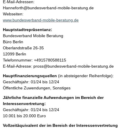
o
E-Mail-Adressen:
n
Hanneforth@bundesverband-mobile-beratung.de
t
t
Webseiten:
a
www.bundesverband-mobile-beratung.de
k
Hauptstadtrepräsentanz:
t
A
Bundesverband Mobile Beratung
i
d
Büro Berlin
n
r
Oberlandstraße
26-35
f
e
12099
Berlin
o
s
K
Telefonnummer: +4915780588115
r
s
o
E-Mail-Adresse: pross@bundesverband-mobile-beratung.de
m
e
n
a
Hauptfinanzierungsquellen
(in absteigender Reihenfolge):
t
t
Geschäftsjahr: 01/24 bis 12/24
a
i
Öffentliche Zuwendungen, Sonstiges
k
o
t
Jährliche finanzielle Aufwendungen im Bereich der
n
i
Interessenvertretung:
e
n
Geschäftsjahr: 01/24 bis 12/24
n
f
10.001 bis 20.000 Euro
:
o
Vollzeitäquivalent der im Bereich der Interessenvertretung
r