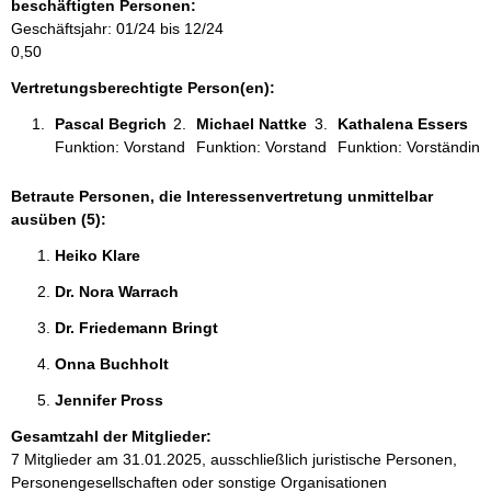
beschäftigten Personen:
m
Geschäftsjahr: 01/24 bis 12/24
a
0,50
t
i
Vertretungsberechtigte Person(en):
o
Pascal Begrich 
Michael Nattke 
Kathalena Essers 
n
Funktion: Vorstand
Funktion: Vorstand
Funktion: Vorständin
e
n
:
Betraute Personen, die Interessenvertretung unmittelbar
ausüben (5):
Heiko Klare 
Dr. Nora Warrach 
Dr. Friedemann Bringt 
Onna Buchholt 
Jennifer Pross 
Gesamtzahl der Mitglieder:
7 Mitglieder am 31.01.2025, ausschließlich juristische Personen,
Personengesellschaften oder sonstige Organisationen