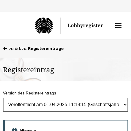
Direk
zum
Men
Lobbyregister
Inhal
öffne
Sie
zurück zu:
Registereinträge
befinden
sich
Registereintrag
hier:
Version des Registereintrags
Hinweis