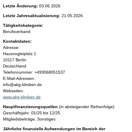
e
Letzte Änderung:
03.06.2026
n
Letzte Jahresaktualisierung:
21.05.2026
i
Tätigkeitskategorie:
Berufsverband
n
Kontaktdaten:
Adresse:
h
Hausvogteiplatz
1
10117
Berlin
a
Deutschland
K
Telefonnummer: +493068051537
l
o
E-Mail-Adressen:
n
info@akg-kliniken.de
t
t
Webseiten:
a
www.akg-kliniken.de
k
Hauptfinanzierungsquellen
(in absteigender Reihenfolge):
t
Geschäftsjahr: 01/25 bis 12/25
i
Mitgliedsbeiträge, Sonstiges
n
f
Jährliche finanzielle Aufwendungen im Bereich der