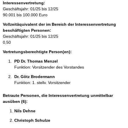
o
Interessenvertretung:
r
Geschäftsjahr: 01/25 bis 12/25
m
90.001 bis 100.000 Euro
a
Vollzeitäquivalent der im Bereich der Interessenvertretung
t
beschäftigten Personen:
i
Geschäftsjahr: 01/25 bis 12/25
o
0,50
n
e
Vertretungsberechtigte Person(en):
n
PD Dr. Thomas Menzel 
:
Funktion: Vorsitzender des Vorstandes
Dr. Götz Brodermann 
Funktion: 1. stellv. Vorsitzender
Betraute Personen, die Interessenvertretung unmittelbar
ausüben (6):
Nils Dehne 
Christoph Schulze 