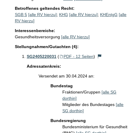
Betroffenes geltendes Recht:
SGB 5
[alle RV hierzu]
;
KHG
[alle RV hierzu]
;
KHEntgG
[alle
RV hierzu]
Interessenbereiche:
Gesundheitsversorgung
[alle RV hierzu]
Stellungnahmen/Gutachten (4):
SG2405220031
(
PDF - 12 Seiten
)
Adressatenkreis:
Versendet am 30.04.2024 an:
Bundestag
Fraktionen/Gruppen
[alle SG
dorthin]
Mitglieder des Bundestages
[alle
SG dorthin]
Bundesregierung
Bundesministerium für Gesundheit