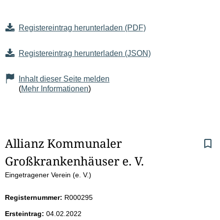
Registereintrag herunterladen (PDF)
Registereintrag herunterladen (JSON)
Inhalt dieser Seite melden
(
Mehr Informationen
)
S
Allianz Kommunaler 
Großkrankenhäuser e. V.
e
Eingetragener Verein (e. V.)
i
Registernummer:
R000295
t
Ersteintrag:
04.02.2022