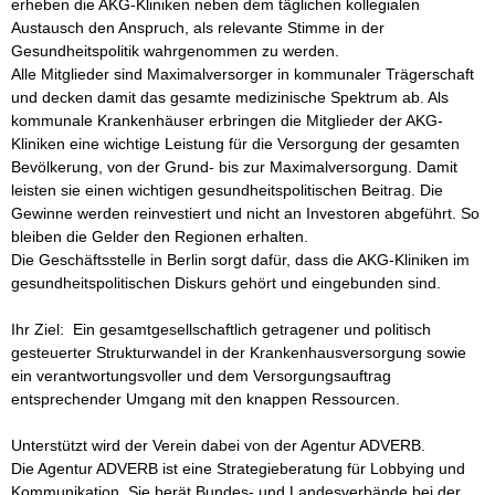
erheben die AKG-Kliniken neben dem täglichen kollegialen 
Austausch den Anspruch, als relevante Stimme in der 
Gesundheitspolitik wahrgenommen zu werden. 

Alle Mitglieder sind Maximalversorger in kommunaler Trägerschaft 
und decken damit das gesamte medizinische Spektrum ab. Als 
kommunale Krankenhäuser erbringen die Mitglieder der AKG-
Kliniken eine wichtige Leistung für die Versorgung der gesamten 
Bevölkerung, von der Grund- bis zur Maximalversorgung. Damit 
leisten sie einen wichtigen gesundheitspolitischen Beitrag. Die 
Gewinne werden reinvestiert und nicht an Investoren abgeführt. So 
bleiben die Gelder den Regionen erhalten.

Die Geschäftsstelle in Berlin sorgt dafür, dass die AKG-Kliniken im 
gesundheitspolitischen Diskurs gehört und eingebunden sind.

Ihr Ziel:  Ein gesamtgesellschaftlich getragener und politisch 
gesteuerter Strukturwandel in der Krankenhausversorgung sowie 
ein verantwortungsvoller und dem Versorgungsauftrag 
entsprechender Umgang mit den knappen Ressourcen.

Unterstützt wird der Verein dabei von der Agentur ADVERB.

Die Agentur ADVERB ist eine Strategieberatung für Lobbying und 
Kommunikation. Sie berät Bundes- und Landesverbände bei der 