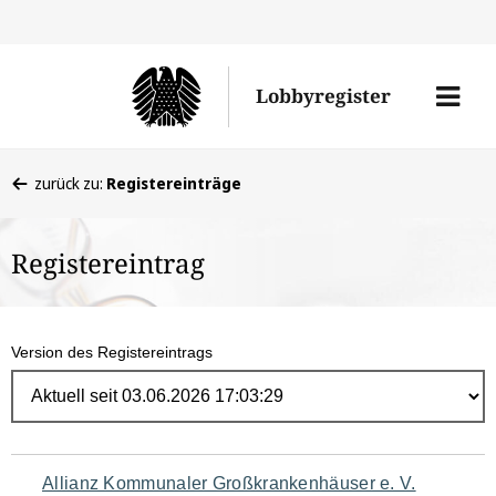
Direk
zum
Men
Lobbyregister
Inhal
öffne
Sie
zurück zu:
Registereinträge
befinden
sich
Registereintrag
hier:
Version des Registereintrags
Navigation
Allianz Kommunaler Großkrankenhäuser e. V.