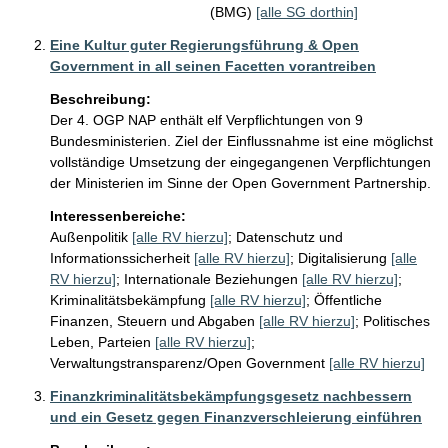
(BMG)
[alle SG dorthin]
Eine Kultur guter Regierungsführung & Open
Government in all seinen Facetten vorantreiben
Beschreibung:
Der 4. OGP NAP enthält elf Verpflichtungen von 9 
Bundesministerien. Ziel der Einflussnahme ist eine möglichst 
vollständige Umsetzung der eingegangenen Verpflichtungen 
der Ministerien im Sinne der Open Government Partnership. 
Interessenbereiche:
Außenpolitik
[alle RV hierzu]
;
Datenschutz und
Informationssicherheit
[alle RV hierzu]
;
Digitalisierung
[alle
RV hierzu]
;
Internationale Beziehungen
[alle RV hierzu]
;
Kriminalitätsbekämpfung
[alle RV hierzu]
;
Öffentliche
Finanzen, Steuern und Abgaben
[alle RV hierzu]
;
Politisches
Leben, Parteien
[alle RV hierzu]
;
Verwaltungstransparenz/Open Government
[alle RV hierzu]
Finanzkriminalitätsbekämpfungsgesetz nachbessern
und ein Gesetz gegen Finanzverschleierung einführen