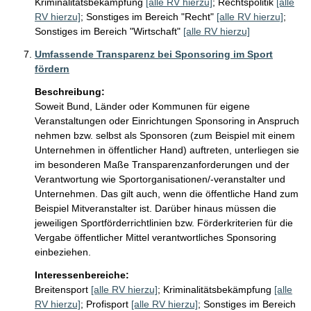
Kriminalitätsbekämpfung
[alle RV hierzu]
;
Rechtspolitik
[alle
RV hierzu]
;
Sonstiges im Bereich "Recht"
[alle RV hierzu]
;
Sonstiges im Bereich "Wirtschaft"
[alle RV hierzu]
Umfassende Transparenz bei Sponsoring im Sport
fördern
Beschreibung:
Soweit Bund, Länder oder Kommunen für eigene 
Veranstaltungen oder Einrichtungen Sponsoring in Anspruch 
nehmen bzw. selbst als Sponsoren (zum Beispiel mit einem 
Unternehmen in öffentlicher Hand) auftreten, unterliegen sie 
im besonderen Maße Transparenzanforderungen und der 
Verantwortung wie Sportorganisationen/-veranstalter und 
Unternehmen. Das gilt auch, wenn die öffentliche Hand zum 
Beispiel Mitveranstalter ist. Darüber hinaus müssen die 
jeweiligen Sportförderrichtlinien bzw. Förderkriterien für die 
Vergabe öffentlicher Mittel verantwortliches Sponsoring 
einbeziehen.
Interessenbereiche:
Breitensport
[alle RV hierzu]
;
Kriminalitätsbekämpfung
[alle
RV hierzu]
;
Profisport
[alle RV hierzu]
;
Sonstiges im Bereich