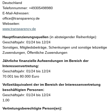
a
Deutschland
K
Telefonnummer: +49305498980
l
o
E-Mail-Adressen:
n
office@transparency.de
t
t
Webseiten:
a
www.transparency.de
k
Hauptfinanzierungsquellen
(in absteigender Reihenfolge):
t
Geschäftsjahr: 01/24 bis 12/24
i
Sonstiges, Mitgliedsbeiträge, Schenkungen und sonstige lebzeitige
n
Zuwendungen, Öffentliche Zuwendungen
f
o
Jährliche finanzielle Aufwendungen im Bereich der
r
Interessenvertretung:
m
Geschäftsjahr: 01/24 bis 12/24
a
70.001 bis 80.000 Euro
t
Vollzeitäquivalent der im Bereich der Interessenvertretung
i
beschäftigten Personen:
o
Geschäftsjahr: 01/24 bis 12/24
n
1,00
e
n
Vertretungsberechtigte Person(en):