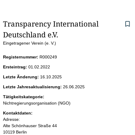
S
Transparency International 
Deutschland e.V.
e
Eingetragener Verein (e. V.)
i
Registernummer:
R000249
t
Ersteintrag:
01.02.2022
e
Letzte Änderung:
16.10.2025
n
Letzte Jahresaktualisierung:
26.06.2025
i
Tätigkeitskategorie:
Nichtregierungsorganisation (NGO)
n
Kontaktdaten:
Adresse:
h
Alte Schönhauser Straße
44
10119
Berlin