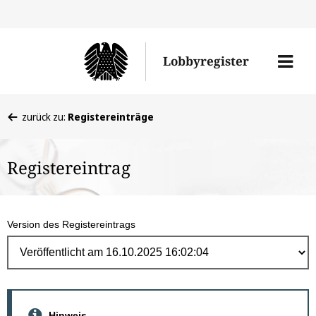
Direk
zum
Men
Lobbyregister
Inhal
öffne
Sie
zurück zu:
Registereinträge
befinden
sich
Registereintrag
hier:
Version des Registereintrags
Hinweis