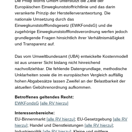
Die Philip Morris GmbH unterstützt die Ziele der 
Europäischen Einwegkunststoffrichtlinie und das darin 
verankerte Prinzip der Herstellerverantwortung. Die 
nationale Umsetzung durch das 
Einwegkunststofffondsgesetz (EWKFondsG) und die 
zugehörige Einwegkunststofffondsverordnung werfen jedoch 
grundlegende Fragen hinsichtlich ihrer Verhältnismäßigkeit 
und Transparenz auf.

Das vom Umweltbundesamt (UBA) entwickelte Kostenmodell 
ist aus unserer Sicht bislang nicht hinreichend 
nachvollziehbar. Die fehlende Datengrundlage, methodische 
Unklarheiten sowie die im europäischen Vergleich auffällig 
hohen Abgabesätze lassen Zweifel an der Belastbarkeit der 
aktuellen Gebührenordnung aufkommen.
Betroffenes geltendes Recht:
EWKFondsG
[alle RV hierzu]
Interessenbereiche:
EU-Binnenmarkt
[alle RV hierzu]
;
EU-Gesetzgebung
[alle RV
hierzu]
;
Handel und Dienstleistungen
[alle RV hierzu]
;
Industriepolitik
[alle RV hierzu]
;
Kleine und mittlere