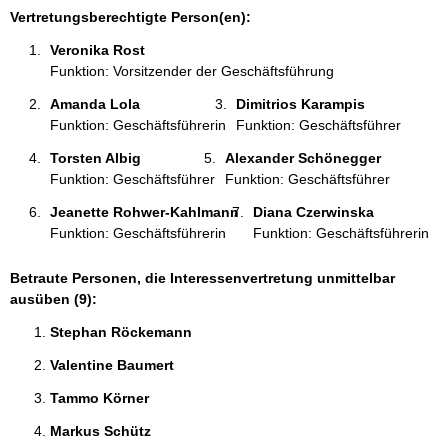
i
Vertretungsberechtigte Person(en):
o
Veronika Rost 
n
Funktion: Vorsitzender der Geschäftsführung
e
n
Amanda Lola 
Dimitrios Karampis 
:
Funktion: Geschäftsführerin
Funktion: Geschäftsführer
Torsten Albig 
Alexander Schönegger 
Funktion: Geschäftsführer
Funktion: Geschäftsführer
Jeanette Rohwer-Kahlmann 
Diana Czerwinska 
Funktion: Geschäftsführerin
Funktion: Geschäftsführerin
Betraute Personen, die Interessenvertretung unmittelbar
ausüben (9):
Stephan Röckemann 
Valentine Baumert 
Tammo Körner 
Markus Schütz 