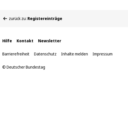
Sie
zurück zu:
Registereinträge
befinden
sich
hier:
Interne
Hilfe
Kontakt
Newsletter
Links
Barrierefreiheit
Datenschutz
Inhalte melden
Impressum
© Deutscher Bundestag