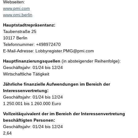
t
Webseiten:
a
www.pmi.com
t
k
www.pmi.berlin
t
Hauptstadtrepräsentanz:
i
A
Taubenstraße
25
n
d
10117
Berlin
f
r
K
Telefonnummer: +498972470
o
e
o
E-Mail-Adresse: Lobbyregister.PMG@pmi.com
r
s
n
m
Hauptfinanzierungsquellen
(in absteigender Reihenfolge):
s
t
a
Geschäftsjahr: 01/24 bis 12/24
e
a
t
Wirtschaftliche Tätigkeit
k
i
t
Jährliche finanzielle Aufwendungen im Bereich der
o
i
Interessenvertretung:
n
n
Geschäftsjahr: 01/24 bis 12/24
e
f
1.250.001 bis 1.260.000 Euro
n
o
:
Vollzeitäquivalent der im Bereich der Interessenvertretung
r
beschäftigten Personen:
m
Geschäftsjahr: 01/24 bis 12/24
a
2,64
t