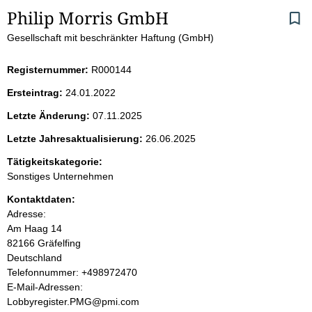
S
Philip Morris GmbH
Gesellschaft mit beschränkter Haftung (GmbH)
e
i
Registernummer:
R000144
Ersteintrag:
24.01.2022
t
Letzte Änderung:
07.11.2025
e
Letzte Jahresaktualisierung:
26.06.2025
n
Tätigkeitskategorie:
Sonstiges Unternehmen
i
Kontaktdaten:
Adresse:
n
Am Haag
14
82166
Gräfelfing
h
Deutschland
K
Telefonnummer: +498972470
a
o
E-Mail-Adressen:
n
Lobbyregister.PMG@pmi.com
l