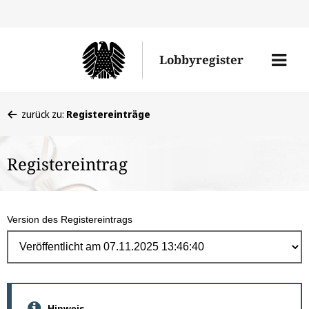
Direk
zum
Men
Lobbyregister
Inhal
öffne
Sie
zurück zu:
Registereinträge
befinden
sich
Registereintrag
hier:
Version des Registereintrags
Hinweis