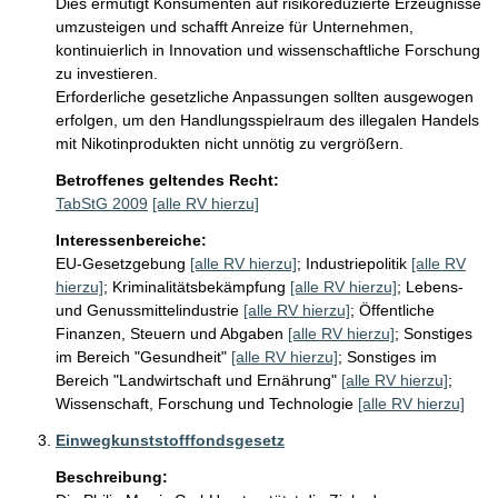
Dies ermutigt Konsumenten auf risikoreduzierte Erzeugnisse 
umzusteigen und schafft Anreize für Unternehmen, 
kontinuierlich in Innovation und wissenschaftliche Forschung 
zu investieren.

Erforderliche gesetzliche Anpassungen sollten ausgewogen 
erfolgen, um den Handlungsspielraum des illegalen Handels 
mit Nikotinprodukten nicht unnötig zu vergrößern.
Betroffenes geltendes Recht:
TabStG 2009
[alle RV hierzu]
Interessenbereiche:
EU-Gesetzgebung
[alle RV hierzu]
;
Industriepolitik
[alle RV
hierzu]
;
Kriminalitätsbekämpfung
[alle RV hierzu]
;
Lebens-
und Genussmittelindustrie
[alle RV hierzu]
;
Öffentliche
Finanzen, Steuern und Abgaben
[alle RV hierzu]
;
Sonstiges
im Bereich "Gesundheit"
[alle RV hierzu]
;
Sonstiges im
Bereich "Landwirtschaft und Ernährung"
[alle RV hierzu]
;
Wissenschaft, Forschung und Technologie
[alle RV hierzu]
Einwegkunststofffondsgesetz
Beschreibung: