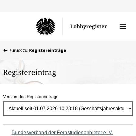
Direk
zum
Men
Lobbyregister
Inhal
öffne
Sie
zurück zu:
Registereinträge
befinden
sich
Registereintrag
hier:
Version des Registereintrags
Navigation
Bundesverband der Fernstudienanbieter e. V.