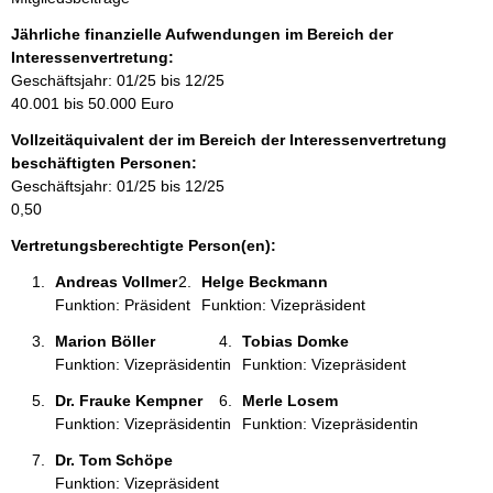
n
f
Jährliche finanzielle Aufwendungen im Bereich der
o
Interessenvertretung:
r
Geschäftsjahr: 01/25 bis 12/25
m
40.001 bis 50.000 Euro
a
Vollzeitäquivalent der im Bereich der Interessenvertretung
t
beschäftigten Personen:
i
Geschäftsjahr: 01/25 bis 12/25
o
0,50
n
e
Vertretungsberechtigte Person(en):
n
Andreas Vollmer 
Helge Beckmann 
:
Funktion: Präsident
Funktion: Vizepräsident
Marion Böller 
Tobias Domke 
Funktion: Vizepräsidentin
Funktion: Vizepräsident
Dr. Frauke Kempner 
Merle Losem 
Funktion: Vizepräsidentin
Funktion: Vizepräsidentin
Dr. Tom Schöpe 
Funktion: Vizepräsident