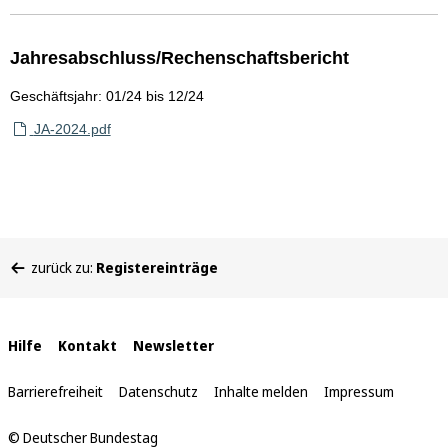
Jahresabschluss/Rechenschaftsbericht
Geschäftsjahr: 01/24 bis 12/24
JA-2024.pdf
Sie
zurück zu:
Registereinträge
befinden
sich
hier:
Interne
Hilfe
Kontakt
Newsletter
Links
Barrierefreiheit
Datenschutz
Inhalte melden
Impressum
© Deutscher Bundestag