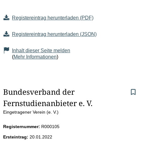
Registereintrag herunterladen (PDF)
Registereintrag herunterladen (JSON)
Inhalt dieser Seite melden
(
Mehr Informationen
)
S
Bundesverband der 
Fernstudienanbieter e. V.
e
Eingetragener Verein (e. V.)
i
Registernummer:
R000105
t
Ersteintrag:
20.01.2022