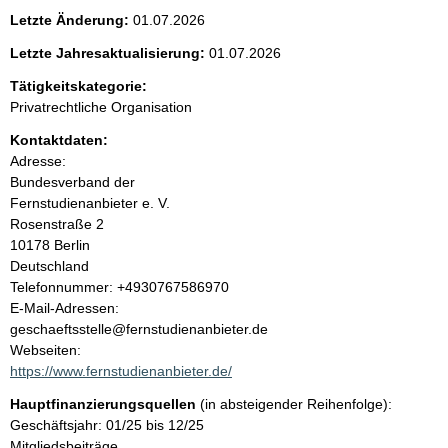
e
Letzte Änderung:
01.07.2026
n
Letzte Jahresaktualisierung:
01.07.2026
i
Tätigkeitskategorie:
Privatrechtliche Organisation
n
Kontaktdaten:
Adresse:
h
Bundesverband der
Fernstudienanbieter e. V.
a
Rosenstraße
2
10178
Berlin
l
Deutschland
K
Telefonnummer: +4930767586970
t
o
E-Mail-Adressen:
n
geschaeftsstelle@fernstudienanbieter.de
t
Webseiten:
a
https://www.fernstudienanbieter.de/
k
Hauptfinanzierungsquellen
(in absteigender Reihenfolge):
t
Geschäftsjahr: 01/25 bis 12/25
i
Mitgliedsbeiträge