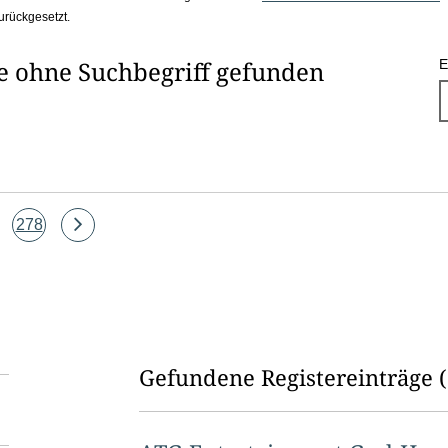
urückgesetzt.
he ohne Suchbegriff gefunden
E
Seite
Eine
278
Seite
vor
Gefundene Registereinträge