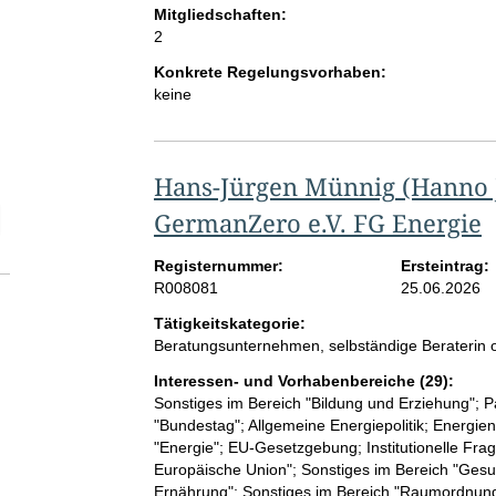
Mitgliedschaften:
2
Konkrete Regelungsvorhaben:
keine
Hans-Jürgen Münnig
(Hanno 
GermanZero e.V. FG Energie
elektion Anzahl der Mitglieder
Registernummer:
Ersteintrag:
R008081
25.06.2026
Tätigkeitskategorie:
Beratungsunternehmen, selbständige Beraterin o
Interessen- und Vorhabenbereiche (29):
Sonstiges im Bereich "Bildung und Erziehung"; P
"Bundestag"; Allgemeine Energiepolitik; Energie
"Energie"; EU-Gesetzgebung; Institutionelle Fra
Europäische Union"; Sonstiges im Bereich "Gesun
Ernährung"; Sonstiges im Bereich "Raumordnu