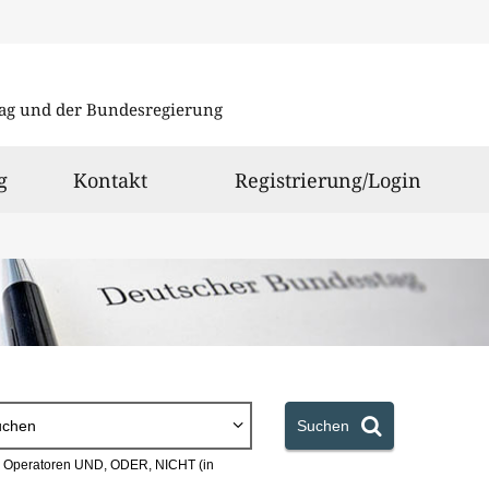
Direkt
Direkt
zu
zum
ag und der Bundesregierung
den
Inhalt
Suchergeb
g
Kontakt
Registrierung/Login
uchen
Suchen
en Operatoren UND, ODER, NICHT (in