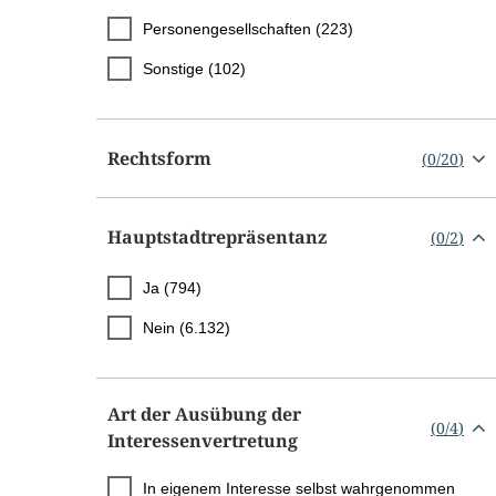
Personengesellschaften (223)
Sonstige (102)
Rechtsform
(
0
/
20
)
Hauptstadtrepräsentanz
(
0
/
2
)
Ja (794)
Nein (6.132)
Art der Ausübung der
(
0
/
4
)
Interessenvertretung
In eigenem Interesse selbst wahrgenommen