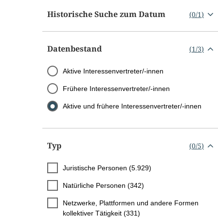
Historische Suche zum Datum
(
0
/
1
)
Datenbestand
(
1
/
3
)
Aktive Interessenvertreter/-innen
Frühere Interessenvertreter/-innen
Aktive und frühere Interessenvertreter/-innen
Typ
(
0
/
5
)
Juristische Personen (5.929)
Natürliche Personen (342)
Netzwerke, Plattformen und andere Formen
kollektiver Tätigkeit (331)