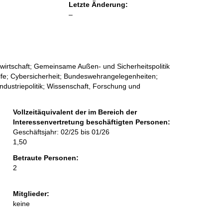
Letzte Änderung:
l
–
e
e
r
wirtschaft; Gemeinsame Außen- und Sicherheitspolitik
lfe; Cybersicherheit; Bundeswehrangelegenheiten;
ndustriepolitik; Wissenschaft, Forschung und
Vollzeitäquivalent der im Bereich der
Interessenvertretung beschäftigten Personen:
Geschäftsjahr: 02/25 bis 01/26
1,50
Betraute Personen:
2
Mitglieder:
keine