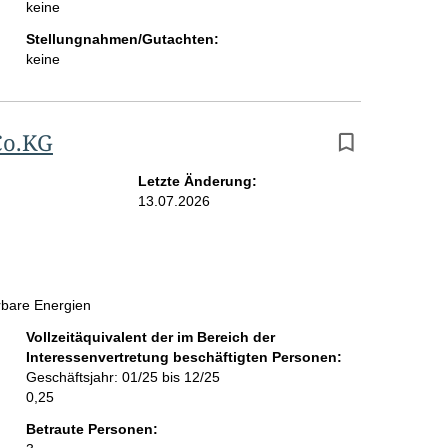
keine
i
Stellungnahmen/Gutachten:
t
keine
e
Co.KG
Letzte Änderung:
13.07.2026
rbare Energien
Vollzeitäquivalent der im Bereich der
Interessenvertretung beschäftigten Personen:
Geschäftsjahr: 01/25 bis 12/25
0,25
Betraute Personen: