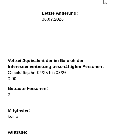
r
g
Letzte Änderung:
30.07.2026
e
b
n
i
Vollzeitäquivalent der im Bereich der
s
Interessenvertretung beschäftigten Personen:
s
Geschäftsjahr: 04/25 bis 03/26
0,00
e
Betraute Personen:
p
2
r
Mitglieder:
o
keine
S
e
Aufträge: