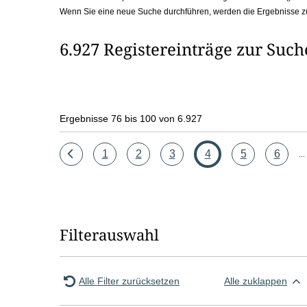
Wenn Sie eine neue Suche durchführen, werden die Ergebnisse z
b
o
6.927 Registereinträge zur Suc
x
Ergebnisse 76 bis 100 von 6.927
Eine
Seite
Seite
Seite
Seite
Seite
Seite
1
2
3
4
5
6
...
Seite
zurück
Filterauswahl
Alle Filter zurücksetzen
Alle zuklappen