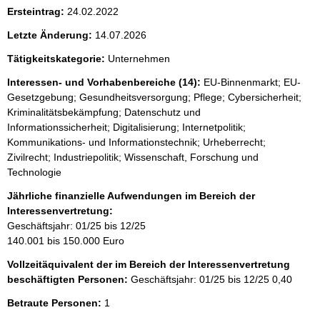
i
Ersteintrag:
24.02.2022
s
Letzte Änderung:
14.07.2026
s
e
Tätigkeitskategorie:
Unternehmen
p
Interessen- und Vorhabenbereiche (14):
EU-Binnenmarkt; EU-
Gesetzgebung; Gesundheitsversorgung; Pflege; Cybersicherheit;
r
Kriminalitätsbekämpfung; Datenschutz und
o
Informationssicherheit; Digitalisierung; Internetpolitik;
S
Kommunikations- und Informationstechnik; Urheberrecht;
Zivilrecht; Industriepolitik; Wissenschaft, Forschung und
e
Technologie
i
Jährliche finanzielle Aufwendungen im Bereich der
t
Interessenvertretung:
e
Geschäftsjahr: 01/25 bis 12/25
140.001 bis 150.000 Euro
Vollzeitäquivalent der im Bereich der Interessenvertretung
beschäftigten Personen:
Geschäftsjahr: 01/25 bis 12/25
0,40
Betraute Personen:
1