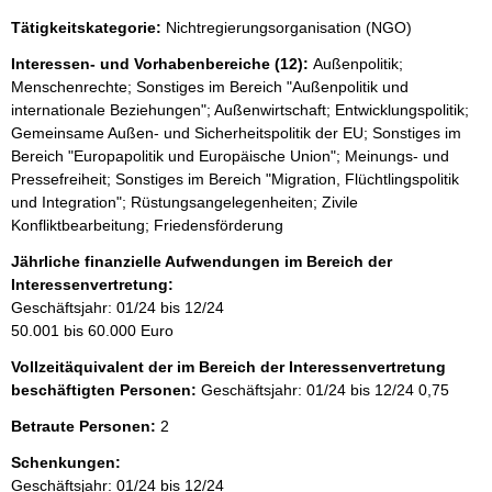
e
Tätigkeitskategorie:
Nichtregierungsorganisation (NGO)
r
H
Interessen- und Vorhabenbereiche (12):
Außenpolitik;
i
Menschenrechte; Sonstiges im Bereich "Außenpolitik und
n
internationale Beziehungen"; Außenwirtschaft; Entwicklungspolitik;
w
Gemeinsame Außen- und Sicherheitspolitik der EU; Sonstiges im
e
Bereich "Europapolitik und Europäische Union"; Meinungs- und
i
s
Pressefreiheit; Sonstiges im Bereich "Migration, Flüchtlingspolitik
:
und Integration"; Rüstungsangelegenheiten; Zivile
Konfliktbearbeitung; Friedensförderung
Jährliche finanzielle Aufwendungen im Bereich der
Interessenvertretung:
Geschäftsjahr: 01/24 bis 12/24
50.001 bis 60.000 Euro
Vollzeitäquivalent der im Bereich der Interessenvertretung
beschäftigten Personen:
Geschäftsjahr: 01/24 bis 12/24
0,75
Betraute Personen:
2
Schenkungen:
Geschäftsjahr: 01/24 bis 12/24