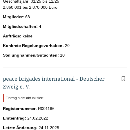
Geschäftsjahr: 01/25 bis 12/25
2.860.001 bis 2.870.000 Euro
Mitglieder:
68
Mitgliedschaften:
4
Aufträge:
keine
Konkrete Regelungsvorhaben:
20
Stellungnahmen/Gutachten:
10
peace brigades international - Deutscher
Zweig e. V.
W
Eintrag nicht aktualisiert
i
Registernummer:
c
R001166
h
Ersteintrag:
24.02.2022
t
i
Letzte Änderung:
24.11.2025
g