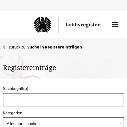
Direkt
Direk
zu
zum
Men
Lobbyregister
den
Inhal
öffne
Sucherge
Sie
zurück zu:
Suche in Registereinträgen
befinden
sich
Registereinträge
hier:
S
Suchbegriff(e)
u
c
h
Kategorien
b
o
Alles durchsuchen