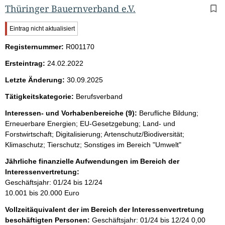
Thüringer Bauernverband e.V.
W
Eintrag nicht aktualisiert
i
Registernummer:
c
R001170
h
Ersteintrag:
24.02.2022
t
i
Letzte Änderung:
30.09.2025
g
e
Tätigkeitskategorie:
Berufsverband
r
H
Interessen- und Vorhabenbereiche (9):
Berufliche Bildung;
i
Erneuerbare Energien; EU-Gesetzgebung; Land- und
n
Forstwirtschaft; Digitalisierung; Artenschutz/Biodiversität;
w
Klimaschutz; Tierschutz; Sonstiges im Bereich "Umwelt"
e
i
Jährliche finanzielle Aufwendungen im Bereich der
s
Interessenvertretung:
:
Geschäftsjahr: 01/24 bis 12/24
10.001 bis 20.000 Euro
Vollzeitäquivalent der im Bereich der Interessenvertretung
beschäftigten Personen:
Geschäftsjahr: 01/24 bis 12/24
0,00