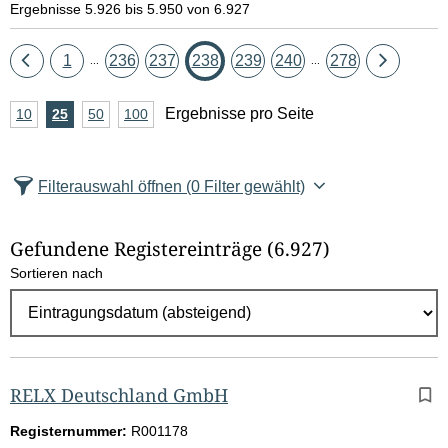
Ergebnisse 5.926 bis 5.950 von 6.927
Eine
Seite
Seite
Seite
Seite
Seite
Seite
Seite
Eine
1
236
237
238
239
240
278
...
...
Seite
Seite
A
Ergebnisse pro Seite
10
Ergebnisse
25
Ergebnisse
50
Ergebnisse
100
Ergebnisse
zurück
vor
n
pro
pro
pro
pro
Seite
Seite
Seite
Seite
z
Filterauswahl öffnen
(0 Filter gewählt)
a
h
Gefundene Registereinträge
(6.927)
l
Sortieren nach
E
r
g
e
b
RELX Deutschland GmbH
n
Registernummer:
R001178