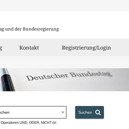
Direkt
Direkt
zu
zum
ag und der Bundesregierung
den
Inhalt
Suchergeb
g
Kontakt
Registrierung/Login
uchen
Suchen
en Operatoren UND, ODER, NICHT (in