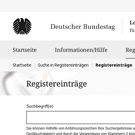
L
fü
Hauptnavigation
Startseite
Informationen/Hilfe
Reg
Sie
Startseite
Suche in Registereinträgen
Registereinträge
befinden
Registereinträge
sich
hier:
S
Suchbegriff(e)
u
c
Sie können mithilfe von Anführungszeichen Ihre Suchergebnisse auf
h
Großbuchstaben) und durch die Verwendung von Klammern () könn