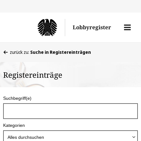
Direkt
Direk
zu
zum
Men
Lobbyregister
den
Inhal
öffne
Sucherge
Sie
zurück zu:
Suche in Registereinträgen
befinden
sich
Registereinträge
hier:
S
Suchbegriff(e)
u
c
h
Kategorien
b
o
Alles durchsuchen