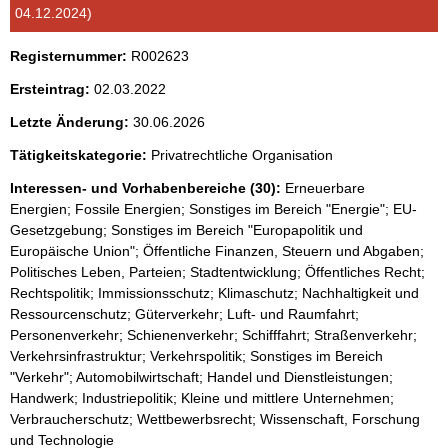
i
04.12.2024)
s
s
Registernummer:
R002623
e
Ersteintrag:
02.03.2022
p
Letzte Änderung:
30.06.2026
r
Tätigkeitskategorie:
Privatrechtliche Organisation
o
Interessen- und Vorhabenbereiche (30):
Erneuerbare
S
Energien; Fossile Energien; Sonstiges im Bereich "Energie"; EU-
e
Gesetzgebung; Sonstiges im Bereich "Europapolitik und
i
Europäische Union"; Öffentliche Finanzen, Steuern und Abgaben;
Politisches Leben, Parteien; Stadtentwicklung; Öffentliches Recht;
t
Rechtspolitik; Immissionsschutz; Klimaschutz; Nachhaltigkeit und
e
Ressourcenschutz; Güterverkehr; Luft- und Raumfahrt;
Personenverkehr; Schienenverkehr; Schifffahrt; Straßenverkehr;
Verkehrsinfrastruktur; Verkehrspolitik; Sonstiges im Bereich
"Verkehr"; Automobilwirtschaft; Handel und Dienstleistungen;
Handwerk; Industriepolitik; Kleine und mittlere Unternehmen;
Verbraucherschutz; Wettbewerbsrecht; Wissenschaft, Forschung
und Technologie