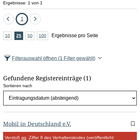
Ergebnisse: 1 von 1
Eine
Seite
Eine
1
Seite
Seite
A
Ergebnisse pro Seite
10
Ergebnisse
25
Ergebnisse
50
Ergebnisse
100
Ergebnisse
zurück
vor
n
pro
pro
pro
pro
Seite
Seite
Seite
Seite
z
Filterauswahl öffnen
(1 Filter gewählt)
a
h
Gefundene Registereinträge
(1)
l
Sortieren nach
E
r
g
e
b
Mobil in Deutschland e.V.
n
Verstoß gg. Ziffer 8 des Verhaltenskodex (veröffentlicht: 