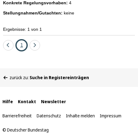
Konkrete Regelungsvorhaben:
4
Stellungnahmen/Gutachten:
keine
Ergebnisse: 1 von 1
Eine
Seite
Eine
1
Seite
Seite
zurück
vor
Sie
zurück zu:
Suche in Registereinträgen
befinden
sich
hier:
Interne
Hilfe
Kontakt
Newsletter
Links
Barrierefreiheit
Datenschutz
Inhalte melden
Impressum
© Deutscher Bundestag