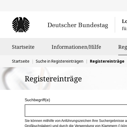
L
fü
Hauptnavigation
Startseite
Informationen/Hilfe
Reg
Sie
Startseite
Suche in Registereinträgen
Registereinträge
befinden
Registereinträge
sich
hier:
S
Suchbegriff(e)
u
c
Sie können mithilfe von Anführungszeichen Ihre Suchergebnisse auf
h
Großbuchstaben) und durch die Verwendung von Klammern () könn