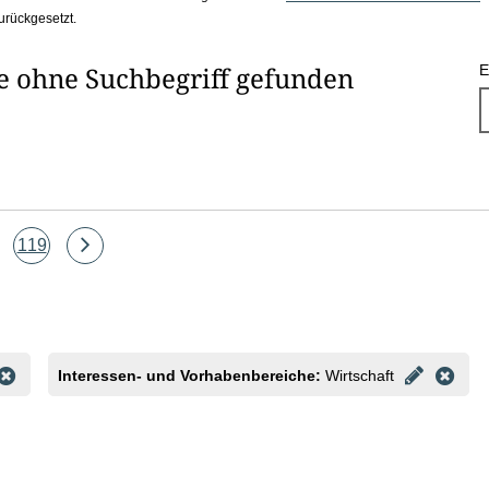
urückgesetzt.
he ohne Suchbegriff gefunden
E
Seite
Eine
119
Seite
vor
Interessen- und Vorhabenbereiche:
Wirtschaft