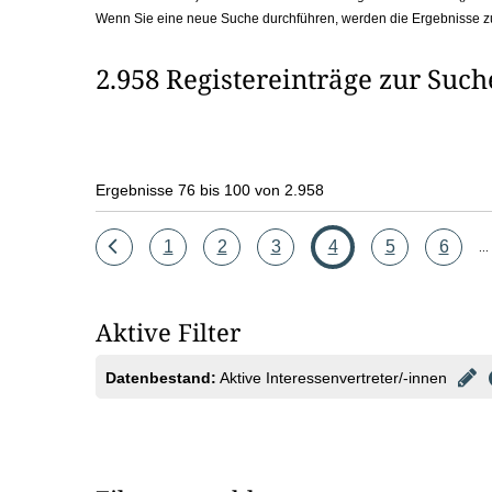
Wenn Sie eine neue Suche durchführen, werden die Ergebnisse z
b
o
2.958 Registereinträge zur Suc
x
Ergebnisse 76 bis 100 von 2.958
Eine
Seite
Seite
Seite
Seite
Seite
Seite
1
2
3
4
5
6
...
Seite
zurück
Aktive Filter
Datenbestand:
Aktive Interessenvertreter/-innen