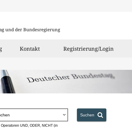
Direkt
Direkt
zu
zum
ag und der Bundesregierung
den
Inhalt
Suchergeb
g
Kontakt
Registrierung/Login
uchen
Suchen
en Operatoren UND, ODER, NICHT (in