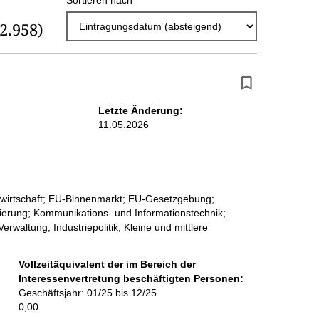
Sortieren nach
r
(2.958)
g
e
b
n
Letzte Änderung:
i
11.05.2026
s
s
e
nwirtschaft; EU-Binnenmarkt; EU-Gesetzgebung;
p
isierung; Kommunikations- und Informationstechnik;
Verwaltung; Industriepolitik; Kleine und mittlere
r
o
Vollzeitäquivalent der im Bereich der
Interessenvertretung beschäftigten Personen:
S
Geschäftsjahr: 01/25 bis 12/25
e
0,00