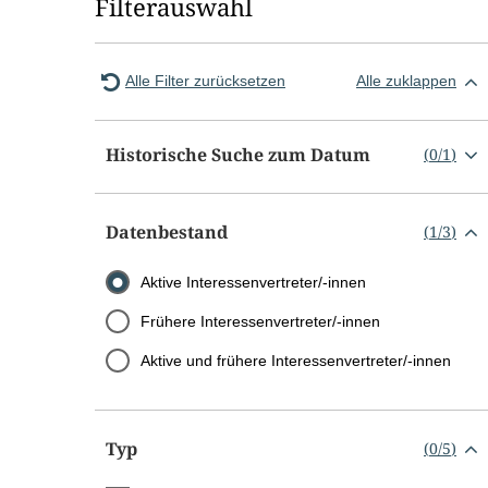
Filterauswahl
Alle Filter zurücksetzen
Alle zuklappen
Historische Suche zum Datum
(
0
/
1
)
Datenbestand
(
1
/
3
)
Aktive Interessenvertreter/-innen
Frühere Interessenvertreter/-innen
Aktive und frühere Interessenvertreter/-innen
Typ
(
0
/
5
)