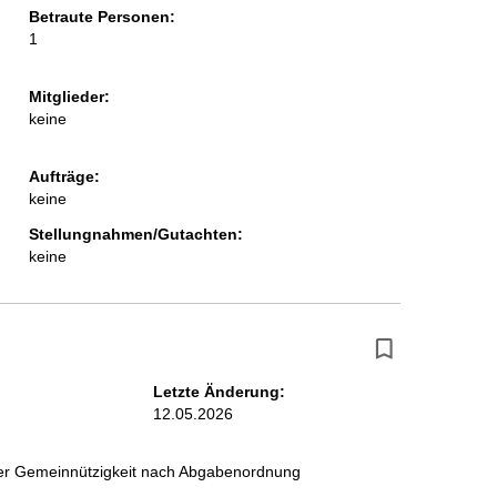
Betraute Personen:
i
1
t
e
Mitglieder:
keine
Aufträge:
keine
Stellungnahmen/Gutachten:
keine
Letzte Änderung:
12.05.2026
 der Gemeinnützigkeit nach Abgabenordnung