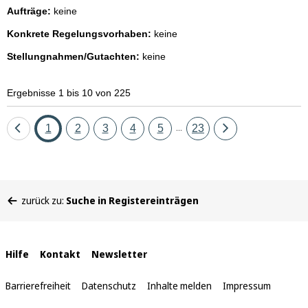
Aufträge:
keine
Konkrete Regelungsvorhaben:
keine
Stellungnahmen/Gutachten:
keine
Ergebnisse 1 bis 10 von 225
Eine
Seite
Seite
Seite
Seite
Seite
Seite
Eine
1
2
3
4
5
23
...
Seite
Seite
zurück
vor
Sie
zurück zu:
Suche in Registereinträgen
befinden
sich
hier:
Interne
Hilfe
Kontakt
Newsletter
Links
Barrierefreiheit
Datenschutz
Inhalte melden
Impressum