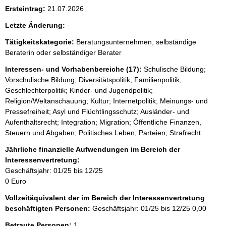
i
Ersteintrag:
21.07.2026
s
l
Letzte Änderung:
–
s
e
e
Tätigkeitskategorie:
Beratungsunternehmen, selbständige
e
Beraterin oder selbständiger Berater
p
r
r
Interessen- und Vorhabenbereiche (17):
Schulische Bildung;
Vorschulische Bildung; Diversitätspolitik; Familienpolitik;
o
Geschlechterpolitik; Kinder- und Jugendpolitik;
S
Religion/Weltanschauung; Kultur; Internetpolitik; Meinungs- und
e
Pressefreiheit; Asyl und Flüchtlingsschutz; Ausländer- und
Aufenthaltsrecht; Integration; Migration; Öffentliche Finanzen,
i
Steuern und Abgaben; Politisches Leben, Parteien; Strafrecht
t
Jährliche finanzielle Aufwendungen im Bereich der
e
Interessenvertretung:
Geschäftsjahr: 01/25 bis 12/25
0 Euro
Vollzeitäquivalent der im Bereich der Interessenvertretung
beschäftigten Personen:
Geschäftsjahr: 01/25 bis 12/25
0,00
Betraute Personen:
1