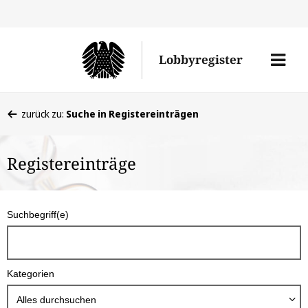
Direkt
Direk
zu
zum
Men
Lobbyregister
den
Inhal
öffne
Sucherge
Sie
zurück zu:
Suche in Registereinträgen
befinden
sich
Registereinträge
hier:
S
Suchbegriff(e)
u
c
h
Kategorien
b
o
Alles durchsuchen