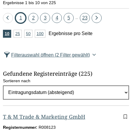
Ergebnisse 1 bis 10 von 225
Eine
Seite
Seite
Seite
Seite
Seite
Seite
Eine
1
2
3
4
5
23
...
Seite
Seite
A
Ergebnisse pro Seite
10
Ergebnisse
25
Ergebnisse
50
Ergebnisse
100
Ergebnisse
zurück
vor
n
pro
pro
pro
pro
Seite
Seite
Seite
Seite
z
Filterauswahl öffnen
(2 Filter gewählt)
a
h
Gefundene Registereinträge
(225)
l
Sortieren nach
E
r
g
e
b
T & M Trade & Marketing GmbH
n
Registernummer:
R008123