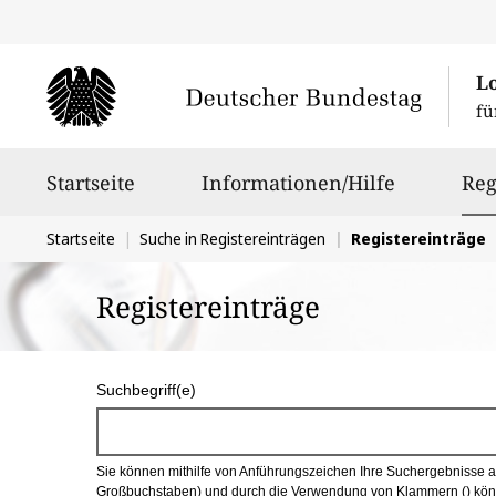
L
fü
Hauptnavigation
Startseite
Informationen/Hilfe
Reg
Sie
Startseite
Suche in Registereinträgen
Registereinträge
befinden
Registereinträge
sich
hier:
S
Suchbegriff(e)
u
c
Sie können mithilfe von Anführungszeichen Ihre Suchergebnisse auf
h
Großbuchstaben) und durch die Verwendung von Klammern () könn