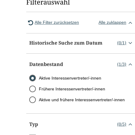
Filterauswahl
Alle Filter zurücksetzen
Alle zuklappen
Historische Suche zum Datum
(
0
/
1
)
Datenbestand
(
1
/
3
)
Aktive Interessenvertreter/-innen
Frühere Interessenvertreter/-innen
Aktive und frühere Interessenvertreter/-innen
Typ
(
0
/
5
)