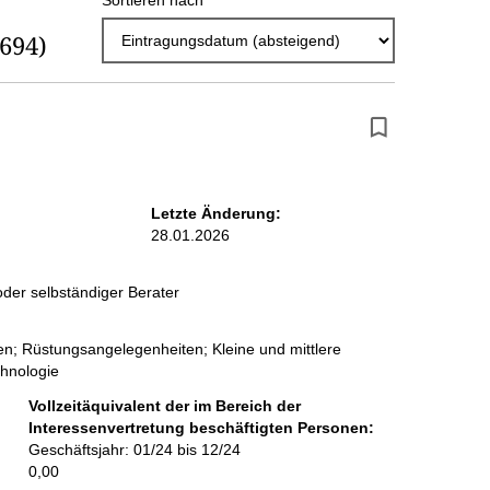
Sortieren nach
r
(694)
g
e
b
n
i
Letzte Änderung:
s
28.01.2026
s
e
der selbständiger Berater
p
n; Rüstungsangelegenheiten; Kleine und mittlere
r
hnologie
o
Vollzeitäquivalent der im Bereich der
Interessenvertretung beschäftigten Personen:
S
Geschäftsjahr: 01/24 bis 12/24
e
0,00