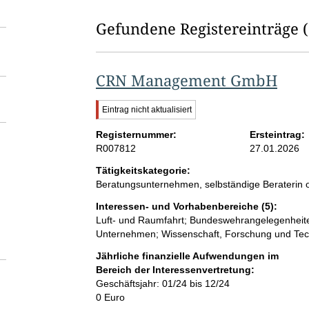
Gefundene Registereinträge
CRN Management GmbH
W
Eintrag nicht aktualisiert
i
Registernummer:
c
Ersteintrag:
h
R007812
27.01.2026
t
Tätigkeitskategorie:
i
Beratungsunternehmen, selbständige Beraterin o
g
e
Interessen- und Vorhabenbereiche (5):
r
Luft- und Raumfahrt; Bundeswehrangelegenheite
H
Unternehmen; Wissenschaft, Forschung und Tec
i
n
Jährliche finanzielle Aufwendungen im
w
Bereich der Interessenvertretung:
e
Geschäftsjahr: 01/24 bis 12/24
i
s
0 Euro
: