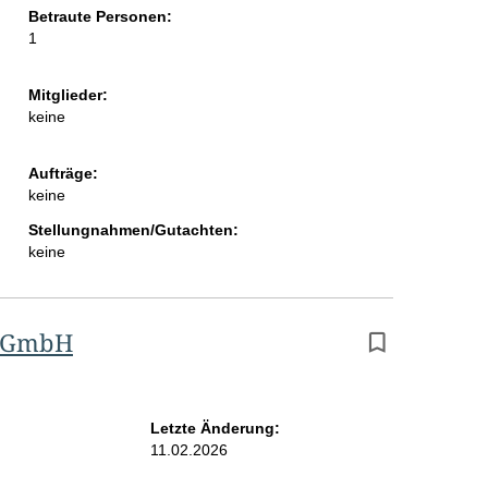
Betraute Personen:
i
1
t
e
Mitglieder:
keine
Aufträge:
keine
Stellungnahmen/Gutachten:
keine
s GmbH
Letzte Änderung:
11.02.2026