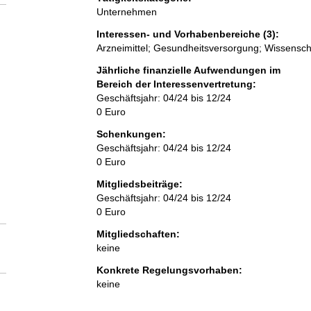
Unternehmen
g
e
Interessen- und Vorhabenbereiche (3):
r
Arzneimittel; Gesundheitsversorgung; Wissensch
H
i
Jährliche finanzielle Aufwendungen im
n
Bereich der Interessenvertretung:
w
Geschäftsjahr: 04/24 bis 12/24
e
0 Euro
i
s
Schenkungen:
:
Geschäftsjahr: 04/24 bis 12/24
0 Euro
Mitgliedsbeiträge:
Geschäftsjahr: 04/24 bis 12/24
0 Euro
Mitgliedschaften:
keine
Konkrete Regelungsvorhaben:
keine