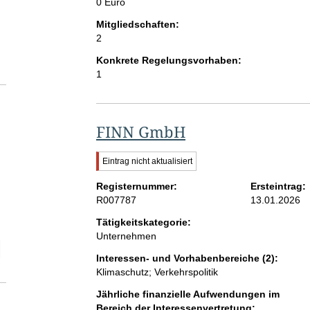
0 Euro
Mitgliedschaften:
2
Konkrete Regelungsvorhaben:
1
FINN GmbH
W
Eintrag nicht aktualisiert
i
Registernummer:
c
Ersteintrag:
h
R007787
13.01.2026
t
Tätigkeitskategorie:
i
Unternehmen
g
elektion Anzahl der Mitgliedschaften
e
Interessen- und Vorhabenbereiche (2):
r
Klimaschutz; Verkehrspolitik
H
i
Jährliche finanzielle Aufwendungen im
n
Bereich der Interessenvertretung: