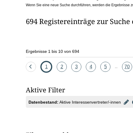
Wenn Sie eine neue Suche durchführen, werden die Ergebnisse z
b
o
694 Registereinträge zur Suche
x
Ergebnisse 1 bis 10 von 694
Eine
Seite
Seite
Seite
Seite
Seite
Seit
1
2
3
4
5
70
...
Seite
zurück
Aktive Filter
Datenbestand:
Aktive Interessenvertreter/-innen