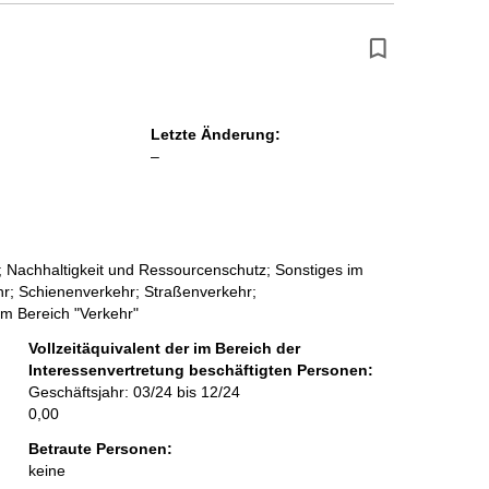
Letzte Änderung:
l
–
e
e
r
; Nachhaltigkeit und Ressourcenschutz; Sonstiges im
r; Schienenverkehr; Straßenverkehr;
 im Bereich "Verkehr"
Vollzeitäquivalent der im Bereich der
Interessenvertretung beschäftigten Personen:
Geschäftsjahr: 03/24 bis 12/24
0,00
Betraute Personen:
keine