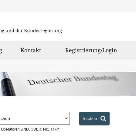
Direkt
Direkt
zu
zum
ag und der Bundesregierung
den
Inhalt
Suchergeb
g
Kontakt
Registrierung/Login
uchen
Suchen
en Operatoren UND, ODER, NICHT (in