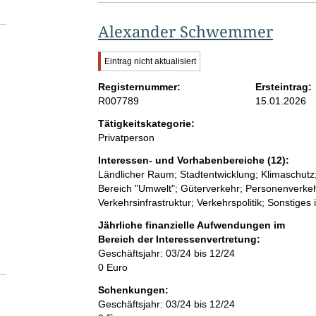
Alexander Schwemmer
W
Eintrag nicht aktualisiert
i
Registernummer:
c
Ersteintrag:
h
R007789
15.01.2026
t
Tätigkeitskategorie:
i
Privatperson
g
e
Interessen- und Vorhabenbereiche (12):
r
Ländlicher Raum; Stadtentwicklung; Klimaschutz
H
Bereich "Umwelt"; Güterverkehr; Personenverkeh
i
n
Verkehrsinfrastruktur; Verkehrspolitik; Sonstiges
w
Jährliche finanzielle Aufwendungen im
e
Bereich der Interessenvertretung:
i
s
Geschäftsjahr: 03/24 bis 12/24
:
0 Euro
Schenkungen:
Geschäftsjahr: 03/24 bis 12/24