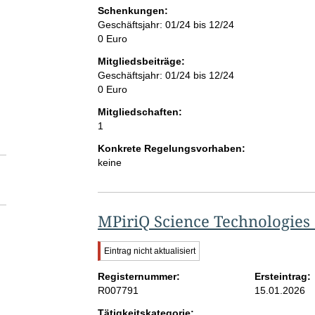
Schenkungen:
Geschäftsjahr: 01/24 bis 12/24
0 Euro
Mitgliedsbeiträge:
Geschäftsjahr: 01/24 bis 12/24
0 Euro
Mitgliedschaften:
1
Konkrete Regelungsvorhaben:
keine
MPiriQ Science Technologie
W
Eintrag nicht aktualisiert
i
Registernummer:
c
Ersteintrag:
h
R007791
15.01.2026
t
Tätigkeitskategorie:
i