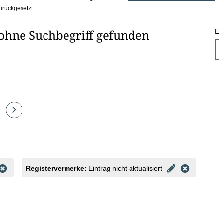
urückgesetzt.
 ohne Suchbegriff gefunden
E
e
Eine
Seite
vor
Registervermerke:
Eintrag nicht aktualisiert