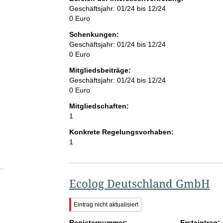
w
Geschäftsjahr: 01/24 bis 12/24
e
0 Euro
i
s
Schenkungen:
:
Geschäftsjahr: 01/24 bis 12/24
0 Euro
Mitgliedsbeiträge:
Geschäftsjahr: 01/24 bis 12/24
0 Euro
Mitgliedschaften:
1
Konkrete Regelungsvorhaben:
1
elektion Anzahl der Mitglieder
Ecolog Deutschland GmbH
W
Eintrag nicht aktualisiert
i
Registernummer:
c
Ersteintrag: