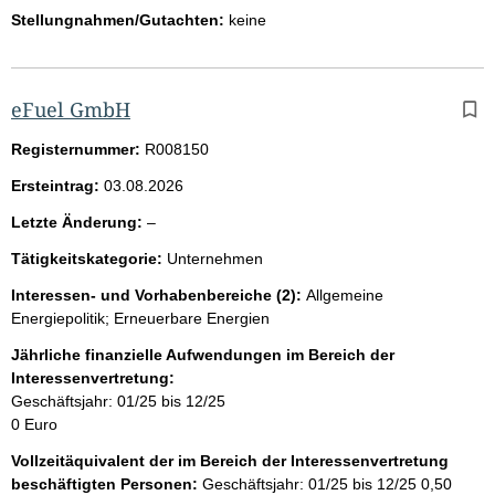
Stellungnahmen/Gutachten:
keine
eFuel GmbH
Registernummer:
R008150
Ersteintrag:
03.08.2026
l
Letzte Änderung:
–
e
Tätigkeitskategorie:
Unternehmen
e
r
Interessen- und Vorhabenbereiche (2):
Allgemeine
Energiepolitik; Erneuerbare Energien
Jährliche finanzielle Aufwendungen im Bereich der
Interessenvertretung:
Geschäftsjahr: 01/25 bis 12/25
0 Euro
Vollzeitäquivalent der im Bereich der Interessenvertretung
beschäftigten Personen:
Geschäftsjahr: 01/25 bis 12/25
0,50