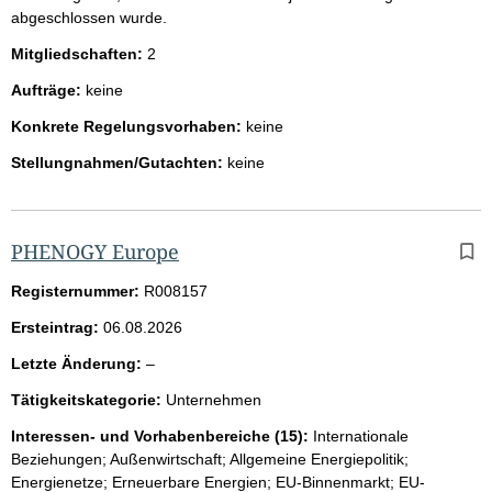
abgeschlossen wurde.
Mitgliedschaften:
2
Aufträge:
keine
Konkrete Regelungsvorhaben:
keine
Stellungnahmen/Gutachten:
keine
PHENOGY Europe
Registernummer:
R008157
Ersteintrag:
06.08.2026
l
Letzte Änderung:
–
e
Tätigkeitskategorie:
Unternehmen
e
r
Interessen- und Vorhabenbereiche (15):
Internationale
Beziehungen; Außenwirtschaft; Allgemeine Energiepolitik;
Energienetze; Erneuerbare Energien; EU-Binnenmarkt; EU-