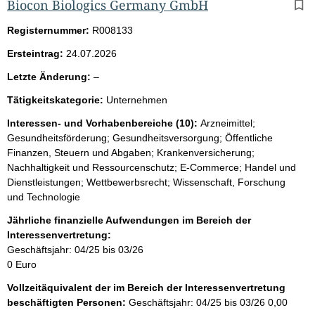
Biocon Biologics Germany GmbH
Registernummer:
R008133
Ersteintrag:
24.07.2026
l
Letzte Änderung:
–
e
Tätigkeitskategorie:
Unternehmen
e
r
Interessen- und Vorhabenbereiche (10):
Arzneimittel;
Gesundheitsförderung; Gesundheitsversorgung; Öffentliche
Finanzen, Steuern und Abgaben; Krankenversicherung;
Nachhaltigkeit und Ressourcenschutz; E-Commerce; Handel und
Dienstleistungen; Wettbewerbsrecht; Wissenschaft, Forschung
und Technologie
Jährliche finanzielle Aufwendungen im Bereich der
Interessenvertretung:
Geschäftsjahr: 04/25 bis 03/26
0 Euro
Vollzeitäquivalent der im Bereich der Interessenvertretung
beschäftigten Personen:
Geschäftsjahr: 04/25 bis 03/26
0,00