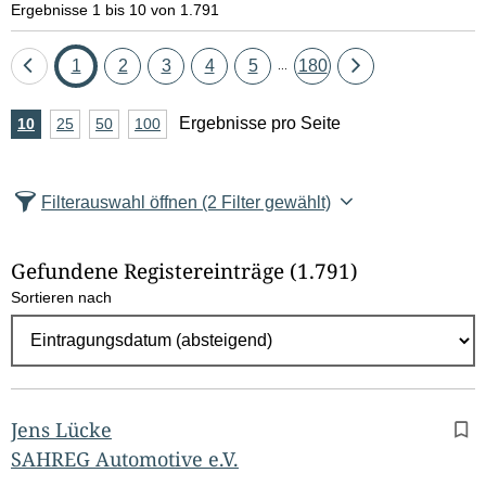
Ergebnisse 1 bis 10 von 1.791
Eine
Seite
Seite
Seite
Seite
Seite
Seite
Eine
1
2
3
4
5
180
...
Seite
Seite
A
Ergebnisse pro Seite
10
Ergebnisse
25
Ergebnisse
50
Ergebnisse
100
Ergebnisse
zurück
vor
n
pro
pro
pro
pro
Seite
Seite
Seite
Seite
z
Filterauswahl öffnen
(2 Filter gewählt)
a
h
Gefundene Registereinträge
(1.791)
l
Sortieren nach
E
r
g
e
b
Jens Lücke
n
SAHREG Automotive e.V.