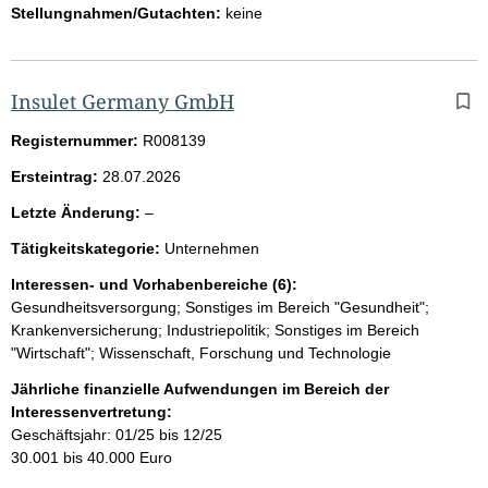
Stellungnahmen/Gutachten:
keine
Insulet Germany GmbH
Registernummer:
R008139
Ersteintrag:
28.07.2026
l
Letzte Änderung:
–
e
Tätigkeitskategorie:
Unternehmen
e
r
Interessen- und Vorhabenbereiche (6):
Gesundheitsversorgung; Sonstiges im Bereich "Gesundheit";
Krankenversicherung; Industriepolitik; Sonstiges im Bereich
"Wirtschaft"; Wissenschaft, Forschung und Technologie
Jährliche finanzielle Aufwendungen im Bereich der
Interessenvertretung:
Geschäftsjahr: 01/25 bis 12/25
30.001 bis 40.000 Euro