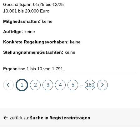
Geschäftsjahr: 01/25 bis 12/25
10.001 bis 20.000 Euro
Mitgliedschaften:
keine
Aufträge:
keine
Konkrete Regelungsvorhaben:
keine
Stellungnahmen/Gutachten:
keine
Ergebnisse 1 bis 10 von 1.791
Eine
Seite
Seite
Seite
Seite
Seite
Seite
Eine
1
2
3
4
5
180
...
Seite
Seite
zurück
vor
Sie
zurück zu:
Suche in Registereinträgen
befinden
sich
hier: