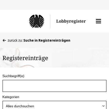
Direkt
Direk
zu
zum
Men
Lobbyregister
den
Inhal
öffne
Sucherge
Sie
zurück zu:
Suche in Registereinträgen
befinden
sich
Registereinträge
hier:
S
Suchbegriff(e)
u
c
h
Kategorien
b
o
Alles durchsuchen