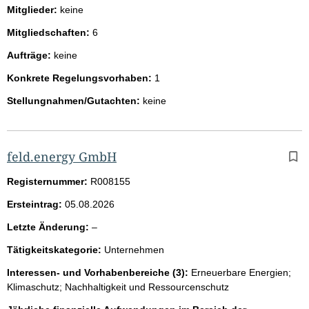
Mitglieder:
keine
Mitgliedschaften:
6
Aufträge:
keine
Konkrete Regelungsvorhaben:
1
Stellungnahmen/Gutachten:
keine
feld.energy GmbH
Registernummer:
R008155
Ersteintrag:
05.08.2026
l
Letzte Änderung:
–
e
Tätigkeitskategorie:
Unternehmen
e
r
Interessen- und Vorhabenbereiche (3):
Erneuerbare Energien;
Klimaschutz; Nachhaltigkeit und Ressourcenschutz