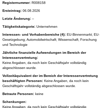
i
Registernummer:
R008158
s
Ersteintrag:
06.08.2026
s
l
Letzte Änderung:
–
e
e
p
Tätigkeitskategorie:
Unternehmen
e
r
r
Interessen- und Vorhabenbereiche (4):
EU-Binnenmarkt; EU-
Gesetzgebung; Automobilwirtschaft; Wissenschaft, Forschung
o
und Technologie
S
Jährliche finanzielle Aufwendungen im Bereich der
e
Interessenvertretung:
i
Keine Angaben, da noch kein Geschäftsjahr vollständig
t
abgeschlossen wurde.
e
Vollzeitäquivalent der im Bereich der Interessenvertretung
beschäftigten Personen:
Keine Angaben, da noch kein
Geschäftsjahr vollständig abgeschlossen wurde.
Betraute Personen:
keine
Schenkungen:
Keine Angaben, da noch kein Geschäftsjahr vollständig