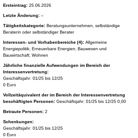
i
Ersteintrag:
25.06.2026
s
l
Letzte Änderung:
–
s
e
e
Tätigkeitskategorie:
Beratungsunternehmen, selbständige
e
Beraterin oder selbständiger Berater
p
r
r
Interessen- und Vorhabenbereiche (4):
Allgemeine
Energiepolitik; Erneuerbare Energien; Bauwesen und
o
Bauwirtschaft; Wohnen
S
Jährliche finanzielle Aufwendungen im Bereich der
e
Interessenvertretung:
i
Geschäftsjahr: 01/25 bis 12/25
0 Euro
t
e
Vollzeitäquivalent der im Bereich der Interessenvertretung
beschäftigten Personen:
Geschäftsjahr: 01/25 bis 12/25
0,00
Betraute Personen:
2
Schenkungen:
Geschäftsjahr: 01/25 bis 12/25
0 Euro