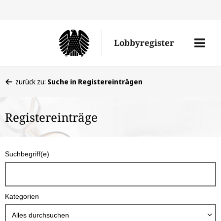
Direkt
Direk
zu
zum
Men
Lobbyregister
den
Inhal
öffne
Sucherge
Sie
zurück zu:
Suche in Registereinträgen
befinden
sich
Registereinträge
hier:
S
Suchbegriff(e)
u
c
h
Kategorien
b
o
Alles durchsuchen