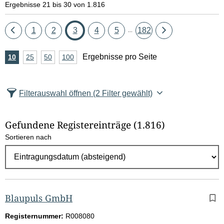
Ergebnisse 21 bis 30 von 1.816
Eine
Seite
Seite
Seite
Seite
Seite
Seite
Eine
1
2
3
4
5
182
...
Seite
Seite
A
Ergebnisse pro Seite
10
Ergebnisse
25
Ergebnisse
50
Ergebnisse
100
Ergebnisse
zurück
vor
n
pro
pro
pro
pro
Seite
Seite
Seite
Seite
z
Filterauswahl öffnen
(2 Filter gewählt)
a
h
Gefundene Registereinträge
(1.816)
l
Sortieren nach
E
r
g
e
b
Blaupuls GmbH
n
Registernummer:
R008080