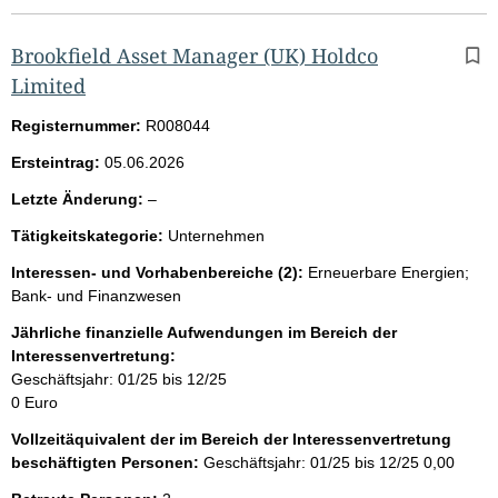
Brookfield Asset Manager (UK) Holdco
Limited
Registernummer:
R008044
Ersteintrag:
05.06.2026
l
Letzte Änderung:
–
e
Tätigkeitskategorie:
Unternehmen
e
r
Interessen- und Vorhabenbereiche (2):
Erneuerbare Energien;
Bank- und Finanzwesen
Jährliche finanzielle Aufwendungen im Bereich der
Interessenvertretung:
Geschäftsjahr: 01/25 bis 12/25
0 Euro
Vollzeitäquivalent der im Bereich der Interessenvertretung
beschäftigten Personen:
Geschäftsjahr: 01/25 bis 12/25
0,00