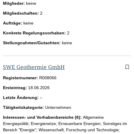
Mitglieder:
keine
Mitgliedschaften:
2
Aufträge:
keine
Konkrete Regelungsvorhaben:
2
Stellungnahmen/Gutachten:
keine
SWE Geothermie GmbH
Registernummer:
R008066
Ersteintrag:
18.06.2026
l
Letzte Änderung:
–
e
Tätigkeitskategorie:
Unternehmen
e
r
Interessen- und Vorhabenbereiche (6):
Allgemeine
Energiepolitik; Energienetze; Erneuerbare Energien; Sonstiges im
Bereich "Energie"; Wissenschaft, Forschung und Technologie;