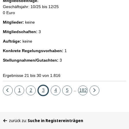
Mitgliedsbeiträge:
Geschäftsjahr: 10/25 bis 12/25
0 Euro
Mitglieder:
keine
Mitgliedschaften:
3
Aufträge:
keine
Konkrete Regelungsvorhaben:
1
Stellungnahmen/Gutachten:
3
Ergebnisse 21 bis 30 von 1.816
Eine
Seite
Seite
Seite
Seite
Seite
Seite
Eine
1
2
3
4
5
182
...
Seite
Seite
zurück
vor
Sie
zurück zu:
Suche in Registereinträgen
befinden