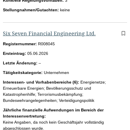
Konkrete Regelungsvorhaben:
3
Stellungnahmen/Gutachten:
keine
Six Seven Financial Engineering Ltd.
Registernummer:
R008045
Ersteintrag:
05.06.2026
l
Letzte Änderung:
–
e
Tätigkeitskategorie:
Unternehmen
e
r
Interessen- und Vorhabenbereiche (6):
Energienetze;
Erneuerbare Energien; Bevölkerungsschutz und
Katastrophenhilfe; Terrorismusbekämpfung;
Bundeswehrangelegenheiten; Verteidigungspolitik
Jährliche finanzielle Aufwendungen im Bereich der
Interessenvertretung:
Keine Angaben, da noch kein Geschäftsjahr vollständig
abgeschlossen wurde.