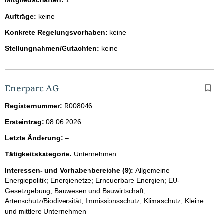
Aufträge:
keine
Konkrete Regelungsvorhaben:
keine
Stellungnahmen/Gutachten:
keine
Enerparc AG
Registernummer:
R008046
Ersteintrag:
08.06.2026
l
Letzte Änderung:
–
e
Tätigkeitskategorie:
Unternehmen
e
r
Interessen- und Vorhabenbereiche (9):
Allgemeine
Energiepolitik; Energienetze; Erneuerbare Energien; EU-
Gesetzgebung; Bauwesen und Bauwirtschaft;
Artenschutz/Biodiversität; Immissionsschutz; Klimaschutz; Kleine
und mittlere Unternehmen