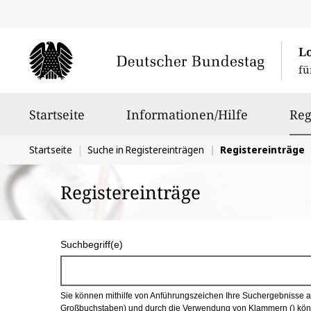
L
fü
Hauptnavigation
Startseite
Informationen/Hilfe
Reg
Sie
Startseite
Suche in Registereinträgen
Registereinträge
befinden
Registereinträge
sich
hier:
S
Suchbegriff(e)
u
c
Sie können mithilfe von Anführungszeichen Ihre Suchergebnisse auf
h
Großbuchstaben) und durch die Verwendung von Klammern () könn