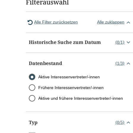
Filterauswahl
Alle Filter zurücksetzen
Alle zuklappen
Historische Suche zum Datum
(
0
/
1
)
Datenbestand
(
1
/
3
)
Aktive Interessenvertreter/-innen
Frühere Interessenvertreter/-innen
Aktive und frühere Interessenvertreter/-innen
Typ
(
0
/
5
)