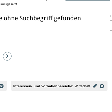
urückgesetzt.
he ohne Suchbegriff gefunden
E
e
Eine
Seite
vor
Interessen- und Vorhabenbereiche:
Wirtschaft