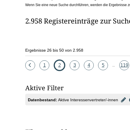
Wenn Sie eine neue Suche durchführen, werden die Ergebnisse z
b
o
2.958 Registereinträge zur Suc
x
Ergebnisse 26 bis 50 von 2.958
Eine
Seite
Seite
Seite
Seite
Seite
Seit
1
2
3
4
5
119
...
Seite
zurück
Aktive Filter
Datenbestand:
Aktive Interessenvertreter/-innen