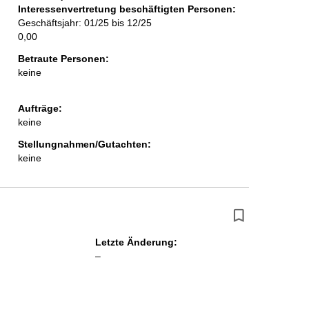
Interessenvertretung beschäftigten Personen:
i
Geschäftsjahr: 01/25 bis 12/25
t
0,00
e
Betraute Personen:
keine
Aufträge:
keine
Stellungnahmen/Gutachten:
keine
Letzte Änderung:
l
–
e
e
r