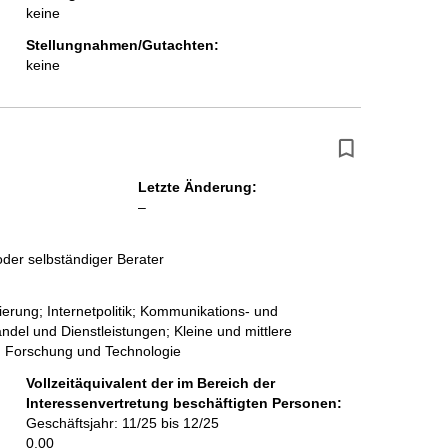
keine
Stellungnahmen/Gutachten:
keine
Letzte Änderung:
l
–
e
e
der selbständiger Berater
r
sierung; Internetpolitik; Kommunikations- und
del und Dienstleistungen; Kleine und mittlere
, Forschung und Technologie
Vollzeitäquivalent der im Bereich der
Interessenvertretung beschäftigten Personen:
Geschäftsjahr: 11/25 bis 12/25
0,00