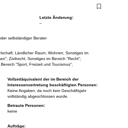
Letzte Änderung:
l
–
e
e
der selbständiger Berater
r
rtschaft; Ländlicher Raum; Wohnen; Sonstiges im
; Zivilrecht; Sonstiges im Bereich "Recht";
 Bereich "Sport, Freizeit und Tourismus";
Vollzeitäquivalent der im Bereich der
Interessenvertretung beschäftigten Personen:
Keine Angaben, da noch kein Geschäftsjahr
vollständig abgeschlossen wurde.
Betraute Personen:
keine
Aufträge: