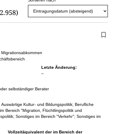
Sortieren nach
r
(2.958)
g
e
b
n
i
ür Migrationsabkommen
häftsbereich
s
Letzte Änderung:
s
l
–
e
e
e
der selbständiger Berater
p
r
r
Auswärtige Kultur- und Bildungspolitik; Berufliche
o
m Bereich "Migration, Flüchtlingspolitik und
rspolitik; Sonstiges im Bereich "Verkehr"; Sonstiges im
S
e
Vollzeitäquivalent der im Bereich der