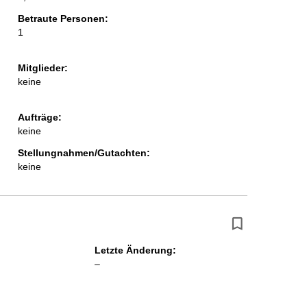
Betraute Personen:
1
Mitglieder:
keine
Aufträge:
keine
Stellungnahmen/Gutachten:
keine
Letzte Änderung:
l
–
e
e
r