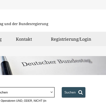
Direkt
Direkt
zu
zum
ag und der Bundesregierung
den
Inhalt
Suchergeb
g
Kontakt
Registrierung/Login
uchen
Suchen
en Operatoren UND, ODER, NICHT (in