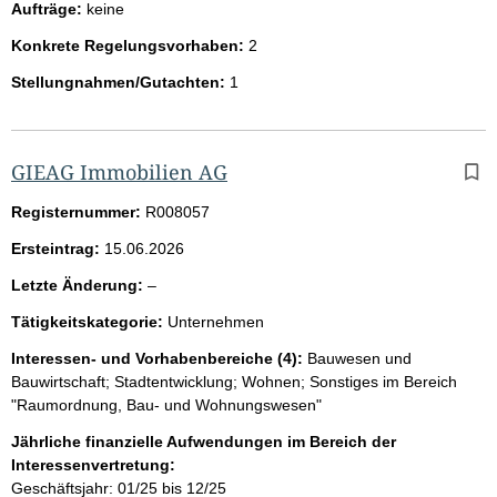
Aufträge:
keine
Konkrete Regelungsvorhaben:
2
Stellungnahmen/Gutachten:
1
GIEAG Immobilien AG
Registernummer:
R008057
Ersteintrag:
15.06.2026
l
Letzte Änderung:
–
e
Tätigkeitskategorie:
Unternehmen
e
r
Interessen- und Vorhabenbereiche (4):
Bauwesen und
Bauwirtschaft; Stadtentwicklung; Wohnen; Sonstiges im Bereich
"Raumordnung, Bau- und Wohnungswesen"
Jährliche finanzielle Aufwendungen im Bereich der
Interessenvertretung:
Geschäftsjahr: 01/25 bis 12/25