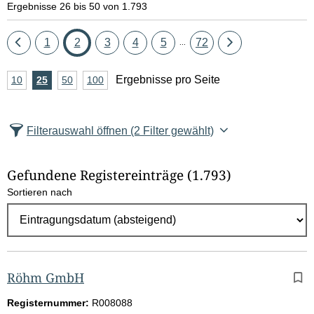
Ergebnisse 26 bis 50 von 1.793
Eine
Seite
Seite
Seite
Seite
Seite
Seite
Eine
1
2
3
4
5
72
...
Seite
Seite
A
Ergebnisse pro Seite
10
Ergebnisse
25
Ergebnisse
50
Ergebnisse
100
Ergebnisse
zurück
vor
n
pro
pro
pro
pro
Seite
Seite
Seite
Seite
z
Filterauswahl öffnen
(2 Filter gewählt)
a
h
Gefundene Registereinträge
(1.793)
l
Sortieren nach
E
r
g
e
b
Röhm GmbH
n
Registernummer:
R008088