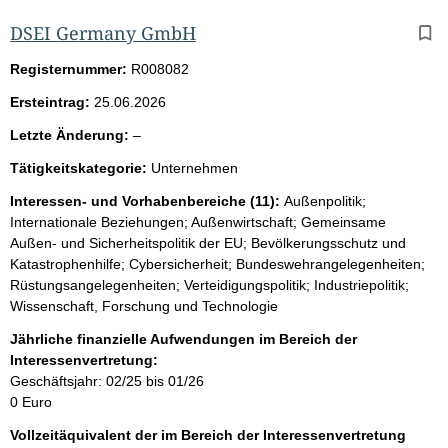
DSEI Germany GmbH
Registernummer:
R008082
Ersteintrag:
25.06.2026
l
Letzte Änderung:
–
e
Tätigkeitskategorie:
Unternehmen
e
r
Interessen- und Vorhabenbereiche (11):
Außenpolitik;
Internationale Beziehungen; Außenwirtschaft; Gemeinsame
Außen- und Sicherheitspolitik der EU; Bevölkerungsschutz und
Katastrophenhilfe; Cybersicherheit; Bundeswehrangelegenheiten;
Rüstungsangelegenheiten; Verteidigungspolitik; Industriepolitik;
Wissenschaft, Forschung und Technologie
Jährliche finanzielle Aufwendungen im Bereich der
Interessenvertretung:
Geschäftsjahr: 02/25 bis 01/26
0 Euro
Vollzeitäquivalent der im Bereich der Interessenvertretung