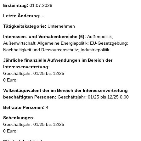
i
Ersteintrag:
01.07.2026
s
l
Letzte Änderung:
–
s
e
e
Tätigkeitskategorie:
Unternehmen
e
p
r
Interessen- und Vorhabenbereiche (6):
Außenpolitik;
r
Außenwirtschaft; Allgemeine Energiepolitik; EU-Gesetzgebung;
Nachhaltigkeit und Ressourcenschutz; Industriepolitik
o
Jährliche finanzielle Aufwendungen im Bereich der
S
Interessenvertretung:
e
Geschäftsjahr: 01/25 bis 12/25
i
0 Euro
t
Vollzeitäquivalent der im Bereich der Interessenvertretung
e
beschäftigten Personen:
Geschäftsjahr: 01/25 bis 12/25
0,00
Betraute Personen:
4
Schenkungen:
Geschäftsjahr: 01/25 bis 12/25
0 Euro