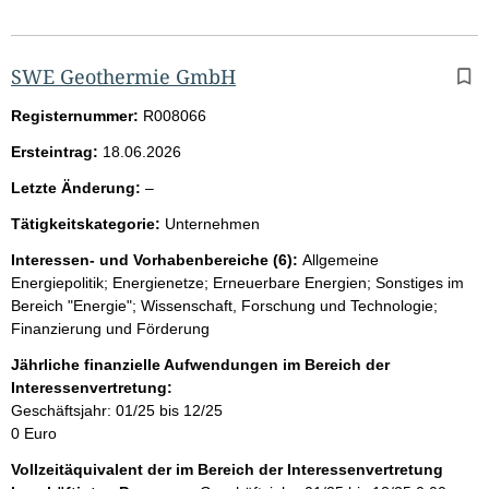
SWE Geothermie GmbH
Registernummer:
R008066
Ersteintrag:
18.06.2026
l
Letzte Änderung:
–
e
Tätigkeitskategorie:
Unternehmen
e
r
Interessen- und Vorhabenbereiche (6):
Allgemeine
Energiepolitik; Energienetze; Erneuerbare Energien; Sonstiges im
Bereich "Energie"; Wissenschaft, Forschung und Technologie;
Finanzierung und Förderung
Jährliche finanzielle Aufwendungen im Bereich der
Interessenvertretung:
Geschäftsjahr: 01/25 bis 12/25
0 Euro
Vollzeitäquivalent der im Bereich der Interessenvertretung