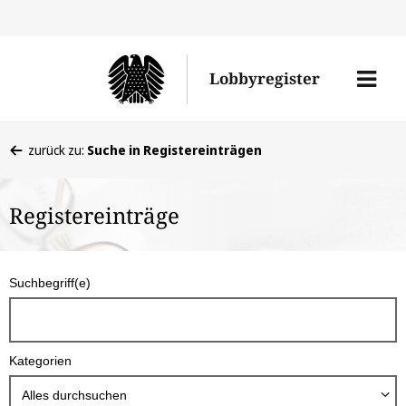
Direkt
Direk
zu
zum
Men
Lobbyregister
den
Inhal
öffne
Sucherge
Sie
zurück zu:
Suche in Registereinträgen
befinden
sich
Registereinträge
hier:
S
Suchbegriff(e)
u
c
h
Kategorien
b
o
Alles durchsuchen