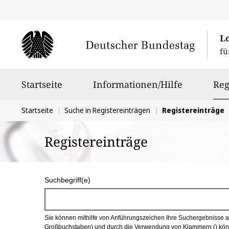
L
fü
Hauptnavigation
Startseite
Informationen/Hilfe
Reg
Sie
Startseite
Suche in Registereinträgen
Registereinträge
befinden
Registereinträge
sich
hier:
S
Suchbegriff(e)
u
c
Sie können mithilfe von Anführungszeichen Ihre Suchergebnisse auf
h
Großbuchstaben) und durch die Verwendung von Klammern () könn