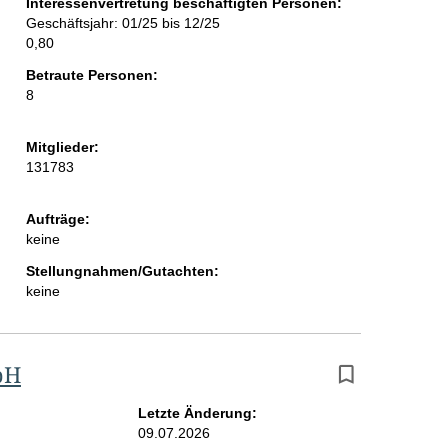
Interessenvertretung beschäftigten Personen:
i
Geschäftsjahr: 01/25 bis 12/25
0,80
t
Betraute Personen:
e
8
Mitglieder:
131783
Aufträge:
keine
Stellungnahmen/Gutachten:
keine
bH
Letzte Änderung:
09.07.2026