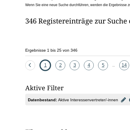
Wenn Sie eine neue Suche durchführen, werden die Ergebnisse z
b
o
346 Registereinträge zur Suche
x
Ergebnisse 1 bis 25 von 346
Eine
Seite
Seite
Seite
Seite
Seite
Seit
1
2
3
4
5
14
...
Seite
zurück
Aktive Filter
Datenbestand:
Aktive Interessenvertreter/-innen