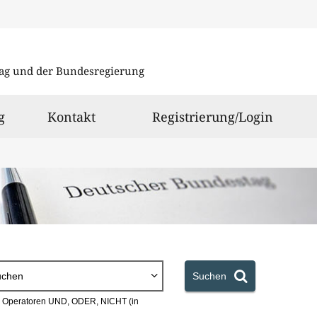
Direkt
Direkt
zu
zum
ag und der Bundesregierung
den
Inhalt
Suchergeb
g
Kontakt
Registrierung/Login
uchen
Suchen
en Operatoren UND, ODER, NICHT (in