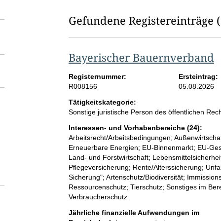
Gefundene Registereinträge
Bayerischer Bauernverband
Registernummer:
Ersteintrag:
R008156
05.08.2026
Tätigkeitskategorie:
Sonstige juristische Person des öffentlichen Rec
Interessen- und Vorhabenbereiche (24):
Arbeitsrecht/Arbeitsbedingungen; Außenwirtschaft
Erneuerbare Energien; EU-Binnenmarkt; EU-Ges
Land- und Forstwirtschaft; Lebensmittelsicherhe
Pflegeversicherung; Rente/Alterssicherung; Unfal
Sicherung"; Artenschutz/Biodiversität; Immission
Ressourcenschutz; Tierschutz; Sonstiges im Ber
Verbraucherschutz
Jährliche finanzielle Aufwendungen im