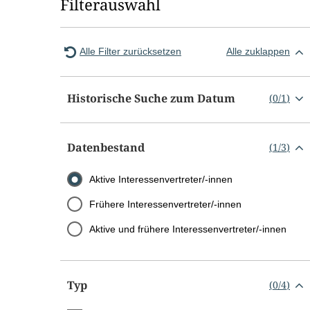
Filterauswahl
Alle Filter zurücksetzen
Alle zuklappen
Historische Suche zum Datum
(
0
/
1
)
Datenbestand
(
1
/
3
)
Aktive Interessenvertreter/-innen
Frühere Interessenvertreter/-innen
Aktive und frühere Interessenvertreter/-innen
Typ
(
0
/
4
)