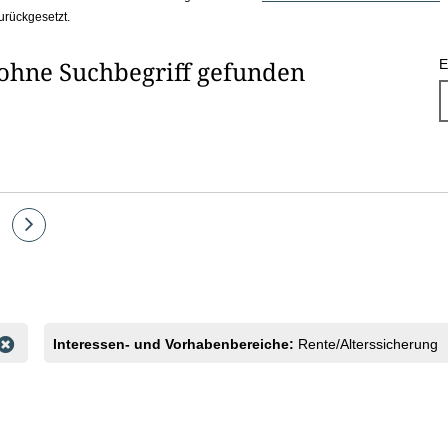
urückgesetzt.
 ohne Suchbegriff gefunden
E
e
Eine
Seite
vor
Interessen- und Vorhabenbereiche:
Rente/Alterssicherung