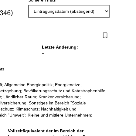
Sortieren nach
r
(346)
g
e
b
n
Letzte Änderung:
i
l
–
e
s
e
hts
s
r
e
; Allgemeine Energiepolitik; Energienetze;
p
etzgebung; Bevölkerungsschutz und Katastrophenhilfe;
it; Ländlicher Raum; Krankenversicherung;
r
lversicherung; Sonstiges im Bereich "Soziale
sschutz; Klimaschutz; Nachhaltigkeit und
o
eich "Umwelt"; Kleine und mittlere Unternehmen;
S
e
Vollzeitäquivalent der im Bereich der