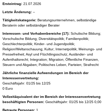
Ersteintrag:
21.07.2026
l
Letzte Änderung:
–
e
Tätigkeitskategorie:
Beratungsunternehmen, selbständige
e
Beraterin oder selbständiger Berater
r
Interessen- und Vorhabenbereiche (17):
Schulische Bildung;
Vorschulische Bildung; Diversitätspolitik; Familienpolitik;
Geschlechterpolitik; Kinder- und Jugendpolitik;
Religion/Weltanschauung; Kultur; Internetpolitik; Meinungs- und
Pressefreiheit; Asyl und Flüchtlingsschutz; Ausländer- und
Aufenthaltsrecht; Integration; Migration; Öffentliche Finanzen,
Steuern und Abgaben; Politisches Leben, Parteien; Strafrecht
Jährliche finanzielle Aufwendungen im Bereich der
Interessenvertretung:
Geschäftsjahr: 01/25 bis 12/25
0 Euro
Vollzeitäquivalent der im Bereich der Interessenvertretung
beschäftigten Personen:
Geschäftsjahr: 01/25 bis 12/25
0,00
Betraute Personen:
1