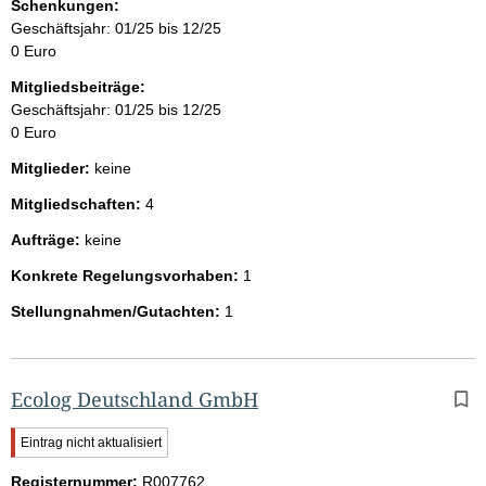
Schenkungen:
Geschäftsjahr: 01/25 bis 12/25
0 Euro
Mitgliedsbeiträge:
Geschäftsjahr: 01/25 bis 12/25
0 Euro
Mitglieder:
keine
Mitgliedschaften:
4
Aufträge:
keine
Konkrete Regelungsvorhaben:
1
Stellungnahmen/Gutachten:
1
Ecolog Deutschland GmbH
W
Eintrag nicht aktualisiert
i
Registernummer:
c
R007762