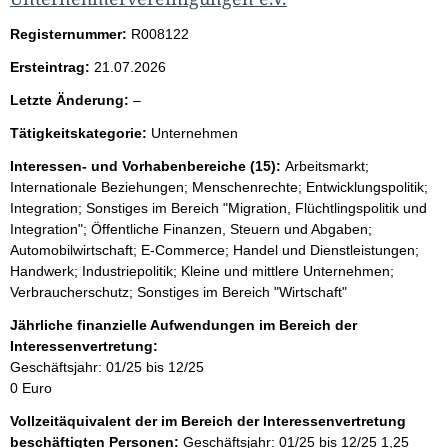
Registernummer:
R008122
Ersteintrag:
21.07.2026
l
Letzte Änderung:
–
e
Tätigkeitskategorie:
Unternehmen
e
r
Interessen- und Vorhabenbereiche (15):
Arbeitsmarkt;
Internationale Beziehungen; Menschenrechte; Entwicklungspolitik;
Integration; Sonstiges im Bereich "Migration, Flüchtlingspolitik und
Integration"; Öffentliche Finanzen, Steuern und Abgaben;
Automobilwirtschaft; E-Commerce; Handel und Dienstleistungen;
Handwerk; Industriepolitik; Kleine und mittlere Unternehmen;
Verbraucherschutz; Sonstiges im Bereich "Wirtschaft"
Jährliche finanzielle Aufwendungen im Bereich der
Interessenvertretung:
Geschäftsjahr: 01/25 bis 12/25
0 Euro
Vollzeitäquivalent der im Bereich der Interessenvertretung
beschäftigten Personen:
Geschäftsjahr: 01/25 bis 12/25
1,25