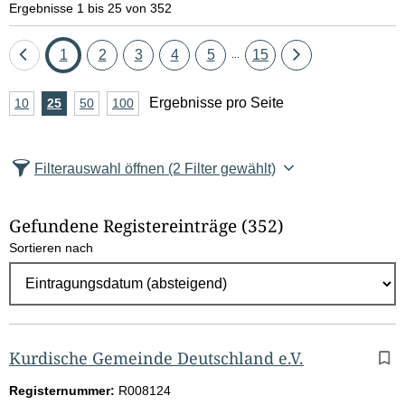
Ergebnisse 1 bis 25 von 352
Eine
Seite
Seite
Seite
Seite
Seite
Seite
Eine
1
2
3
4
5
15
...
Seite
Seite
A
Ergebnisse pro Seite
10
Ergebnisse
25
Ergebnisse
50
Ergebnisse
100
Ergebnisse
zurück
vor
n
pro
pro
pro
pro
Seite
Seite
Seite
Seite
z
Filterauswahl öffnen
(2 Filter gewählt)
a
h
Gefundene Registereinträge
(352)
l
Sortieren nach
E
r
g
e
b
Kurdische Gemeinde Deutschland e.V.
n
Registernummer:
R008124