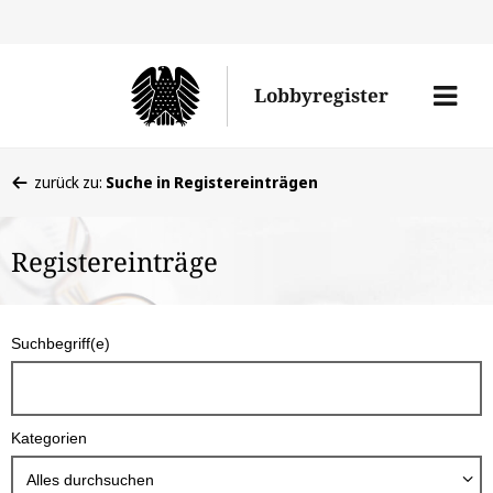
Direkt
Direk
zu
zum
Men
Lobbyregister
den
Inhal
öffne
Sucherge
Sie
zurück zu:
Suche in Registereinträgen
befinden
sich
Registereinträge
hier:
S
Suchbegriff(e)
u
c
h
Kategorien
b
o
Alles durchsuchen