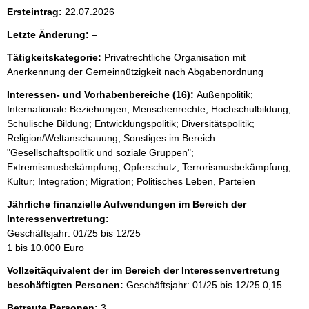
i
Ersteintrag:
22.07.2026
s
l
Letzte Änderung:
–
s
e
e
Tätigkeitskategorie:
Privatrechtliche Organisation mit
e
Anerkennung der Gemeinnützigkeit nach Abgabenordnung
p
r
r
Interessen- und Vorhabenbereiche (16):
Außenpolitik;
Internationale Beziehungen; Menschenrechte; Hochschulbildung;
o
Schulische Bildung; Entwicklungspolitik; Diversitätspolitik;
S
Religion/Weltanschauung; Sonstiges im Bereich
e
"Gesellschaftspolitik und soziale Gruppen";
Extremismusbekämpfung; Opferschutz; Terrorismusbekämpfung;
i
Kultur; Integration; Migration; Politisches Leben, Parteien
t
Jährliche finanzielle Aufwendungen im Bereich der
e
Interessenvertretung:
Geschäftsjahr: 01/25 bis 12/25
1 bis 10.000 Euro
Vollzeitäquivalent der im Bereich der Interessenvertretung
beschäftigten Personen:
Geschäftsjahr: 01/25 bis 12/25
0,15
Betraute Personen:
3