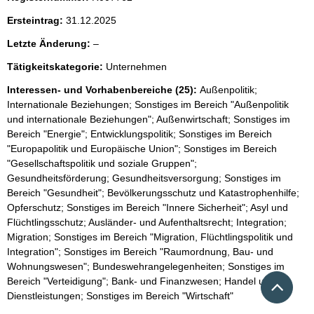
h
Ersteintrag:
31.12.2025
t
i
l
Letzte Änderung:
–
g
e
e
Tätigkeitskategorie:
Unternehmen
e
r
H
r
Interessen- und Vorhabenbereiche (25):
Außenpolitik;
i
Internationale Beziehungen; Sonstiges im Bereich "Außenpolitik
n
und internationale Beziehungen"; Außenwirtschaft; Sonstiges im
w
Bereich "Energie"; Entwicklungspolitik; Sonstiges im Bereich
e
"Europapolitik und Europäische Union"; Sonstiges im Bereich
i
s
"Gesellschaftspolitik und soziale Gruppen";
:
Gesundheitsförderung; Gesundheitsversorgung; Sonstiges im
Bereich "Gesundheit"; Bevölkerungsschutz und Katastrophenhilfe;
Opferschutz; Sonstiges im Bereich "Innere Sicherheit"; Asyl und
Flüchtlingsschutz; Ausländer- und Aufenthaltsrecht; Integration;
Migration; Sonstiges im Bereich "Migration, Flüchtlingspolitik und
Integration"; Sonstiges im Bereich "Raumordnung, Bau- und
Wohnungswesen"; Bundeswehrangelegenheiten; Sonstiges im
Nach 
Bereich "Verteidigung"; Bank- und Finanzwesen; Handel und
Dienstleistungen; Sonstiges im Bereich "Wirtschaft"