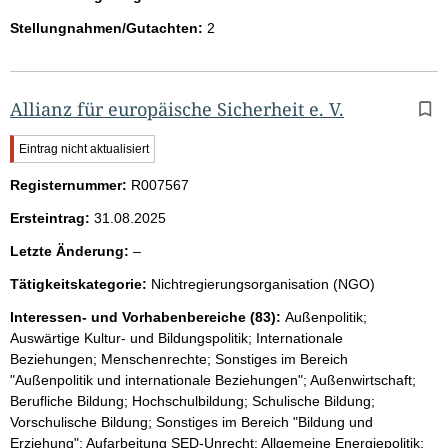
Stellungnahmen/Gutachten:
2
Allianz für europäische Sicherheit e. V.
W
Eintrag nicht aktualisiert
i
Registernummer:
c
R007567
h
Ersteintrag:
31.08.2025
t
i
l
Letzte Änderung:
–
g
e
e
Tätigkeitskategorie:
Nichtregierungsorganisation (NGO)
e
r
H
r
Interessen- und Vorhabenbereiche (83):
Außenpolitik;
i
Auswärtige Kultur- und Bildungspolitik; Internationale
n
Beziehungen; Menschenrechte; Sonstiges im Bereich
w
"Außenpolitik und internationale Beziehungen"; Außenwirtschaft;
e
Berufliche Bildung; Hochschulbildung; Schulische Bildung;
i
s
Vorschulische Bildung; Sonstiges im Bereich "Bildung und
:
Erziehung"; Aufarbeitung SED-Unrecht; Allgemeine Energiepolitik;