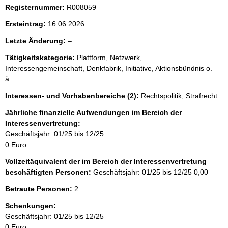
Registernummer:
R008059
Ersteintrag:
16.06.2026
l
Letzte Änderung:
–
e
Tätigkeitskategorie:
Plattform, Netzwerk,
e
Interessengemeinschaft, Denkfabrik, Initiative, Aktionsbündnis o.
r
ä.
Interessen- und Vorhabenbereiche (2):
Rechtspolitik; Strafrecht
Jährliche finanzielle Aufwendungen im Bereich der
Interessenvertretung:
Geschäftsjahr: 01/25 bis 12/25
0 Euro
Vollzeitäquivalent der im Bereich der Interessenvertretung
beschäftigten Personen:
Geschäftsjahr: 01/25 bis 12/25
0,00
Betraute Personen:
2
Schenkungen:
Geschäftsjahr: 01/25 bis 12/25
0 Euro