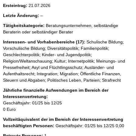
Ersteintrag:
21.07.2026
l
Letzte Änderung:
–
e
Tätigkeitskategorie:
Beratungsunternehmen, selbständige
e
Beraterin oder selbständiger Berater
r
Interessen- und Vorhabenbereiche (17):
Schulische Bildung;
Vorschulische Bildung; Diversitätspolitik; Familienpolitik;
Geschlechterpolitik; Kinder- und Jugendpolitik;
Religion/Weltanschauung; Kultur; Internetpolitik; Meinungs- und
Pressefreiheit; Asyl und Flüchtlingsschutz; Ausländer- und
Aufenthaltsrecht; Integration; Migration; Öffentliche Finanzen,
Steuern und Abgaben; Politisches Leben, Parteien; Strafrecht
Jährliche finanzielle Aufwendungen im Bereich der
Interessenvertretung:
Geschäftsjahr: 01/25 bis 12/25
0 Euro
Vollzeitäquivalent der im Bereich der Interessenvertretung
beschäftigten Personen:
Geschäftsjahr: 01/25 bis 12/25
0,00
Betraute Personen:
1