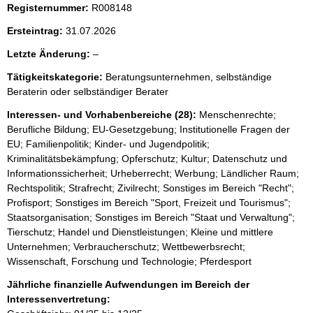
i
Registernummer:
R008148
s
Ersteintrag:
31.07.2026
s
l
Letzte Änderung:
–
e
e
p
Tätigkeitskategorie:
Beratungsunternehmen, selbständige
e
Beraterin oder selbständiger Berater
r
r
Interessen- und Vorhabenbereiche (28):
Menschenrechte;
o
Berufliche Bildung; EU-Gesetzgebung; Institutionelle Fragen der
S
EU; Familienpolitik; Kinder- und Jugendpolitik;
e
Kriminalitätsbekämpfung; Opferschutz; Kultur; Datenschutz und
Informationssicherheit; Urheberrecht; Werbung; Ländlicher Raum;
i
Rechtspolitik; Strafrecht; Zivilrecht; Sonstiges im Bereich "Recht";
t
Profisport; Sonstiges im Bereich "Sport, Freizeit und Tourismus";
e
Staatsorganisation; Sonstiges im Bereich "Staat und Verwaltung";
Tierschutz; Handel und Dienstleistungen; Kleine und mittlere
Unternehmen; Verbraucherschutz; Wettbewerbsrecht;
Wissenschaft, Forschung und Technologie; Pferdesport
Jährliche finanzielle Aufwendungen im Bereich der
Interessenvertretung: