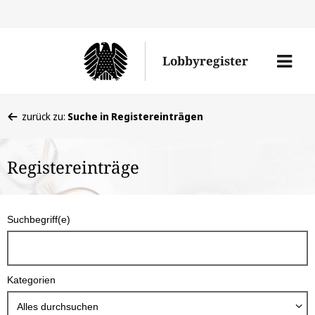
Direkt
Direk
zu
zum
Men
Lobbyregister
den
Inhal
öffne
Sucherge
Sie
zurück zu:
Suche in Registereinträgen
befinden
sich
Registereinträge
hier:
S
Suchbegriff(e)
u
c
h
Kategorien
b
o
Alles durchsuchen