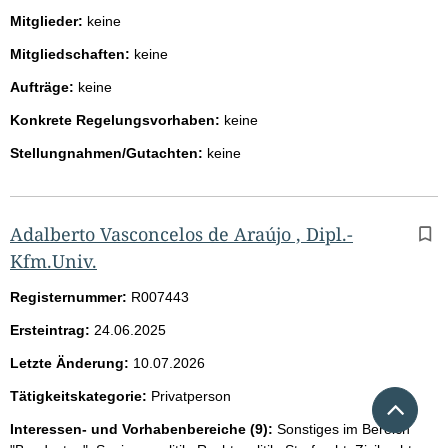
Mitglieder:
keine
Mitgliedschaften:
keine
Aufträge:
keine
Konkrete Regelungsvorhaben:
keine
Stellungnahmen/Gutachten:
keine
Adalberto Vasconcelos de Araújo , Dipl.-
Kfm.Univ.
Registernummer:
R007443
Ersteintrag:
24.06.2025
Letzte Änderung:
10.07.2026
Tätigkeitskategorie:
Privatperson
Nach 
Interessen- und Vorhabenbereiche (9):
Sonstiges im Bereich