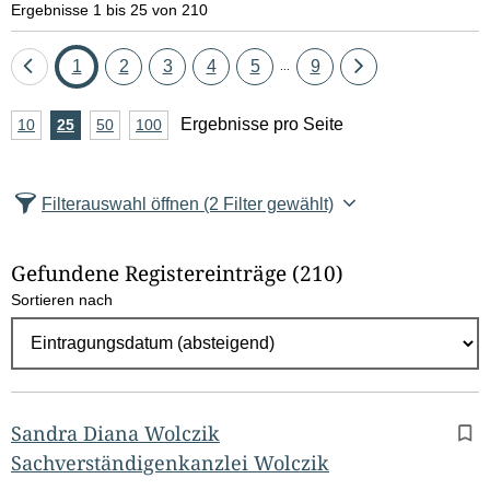
Ergebnisse 1 bis 25 von 210
Eine
Seite
Seite
Seite
Seite
Seite
Seite
Eine
1
2
3
4
5
9
...
Seite
Seite
A
Ergebnisse pro Seite
10
Ergebnisse
25
Ergebnisse
50
Ergebnisse
100
Ergebnisse
zurück
vor
n
pro
pro
pro
pro
Seite
Seite
Seite
Seite
z
Filterauswahl öffnen
(2 Filter gewählt)
a
h
Gefundene Registereinträge
(210)
l
Sortieren nach
E
r
g
e
b
Sandra Diana Wolczik
n
Sachverständigenkanzlei Wolczik