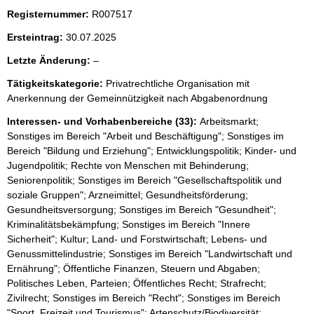
i
Registernummer:
c
R007517
h
Ersteintrag:
30.07.2025
t
i
l
Letzte Änderung:
–
g
e
e
Tätigkeitskategorie:
Privatrechtliche Organisation mit
e
r
Anerkennung der Gemeinnützigkeit nach Abgabenordnung
H
r
i
Interessen- und Vorhabenbereiche (33):
Arbeitsmarkt;
n
Sonstiges im Bereich "Arbeit und Beschäftigung"; Sonstiges im
w
Bereich "Bildung und Erziehung"; Entwicklungspolitik; Kinder- und
e
Jugendpolitik; Rechte von Menschen mit Behinderung;
i
s
Seniorenpolitik; Sonstiges im Bereich "Gesellschaftspolitik und
:
soziale Gruppen"; Arzneimittel; Gesundheitsförderung;
Gesundheitsversorgung; Sonstiges im Bereich "Gesundheit";
Kriminalitätsbekämpfung; Sonstiges im Bereich "Innere
Sicherheit"; Kultur; Land- und Forstwirtschaft; Lebens- und
Genussmittelindustrie; Sonstiges im Bereich "Landwirtschaft und
Ernährung"; Öffentliche Finanzen, Steuern und Abgaben;
Politisches Leben, Parteien; Öffentliches Recht; Strafrecht;
Zivilrecht; Sonstiges im Bereich "Recht"; Sonstiges im Bereich
"Sport, Freizeit und Tourismus"; Artenschutz/Biodiversität;