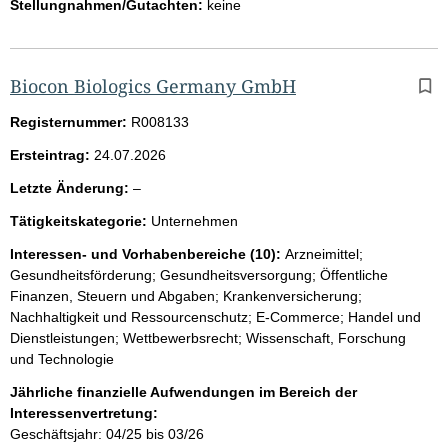
Stellungnahmen/Gutachten:
keine
Biocon Biologics Germany GmbH
Registernummer:
R008133
Ersteintrag:
24.07.2026
l
Letzte Änderung:
–
e
Tätigkeitskategorie:
Unternehmen
e
r
Interessen- und Vorhabenbereiche (10):
Arzneimittel;
Gesundheitsförderung; Gesundheitsversorgung; Öffentliche
Finanzen, Steuern und Abgaben; Krankenversicherung;
Nachhaltigkeit und Ressourcenschutz; E-Commerce; Handel und
Dienstleistungen; Wettbewerbsrecht; Wissenschaft, Forschung
und Technologie
Jährliche finanzielle Aufwendungen im Bereich der
Interessenvertretung:
Geschäftsjahr: 04/25 bis 03/26