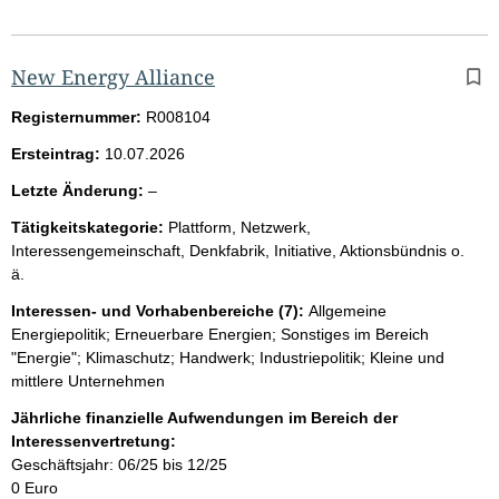
New Energy Alliance
Registernummer:
R008104
Ersteintrag:
10.07.2026
l
Letzte Änderung:
–
e
Tätigkeitskategorie:
Plattform, Netzwerk,
e
Interessengemeinschaft, Denkfabrik, Initiative, Aktionsbündnis o.
r
ä.
Interessen- und Vorhabenbereiche (7):
Allgemeine
Energiepolitik; Erneuerbare Energien; Sonstiges im Bereich
"Energie"; Klimaschutz; Handwerk; Industriepolitik; Kleine und
mittlere Unternehmen
Jährliche finanzielle Aufwendungen im Bereich der
Interessenvertretung:
Geschäftsjahr: 06/25 bis 12/25
0 Euro