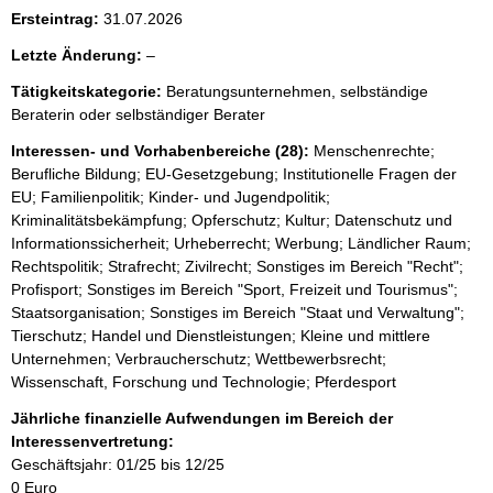
Ersteintrag:
31.07.2026
l
Letzte Änderung:
–
e
Tätigkeitskategorie:
Beratungsunternehmen, selbständige
e
Beraterin oder selbständiger Berater
r
Interessen- und Vorhabenbereiche (28):
Menschenrechte;
Berufliche Bildung; EU-Gesetzgebung; Institutionelle Fragen der
EU; Familienpolitik; Kinder- und Jugendpolitik;
Kriminalitätsbekämpfung; Opferschutz; Kultur; Datenschutz und
Informationssicherheit; Urheberrecht; Werbung; Ländlicher Raum;
Rechtspolitik; Strafrecht; Zivilrecht; Sonstiges im Bereich "Recht";
Profisport; Sonstiges im Bereich "Sport, Freizeit und Tourismus";
Staatsorganisation; Sonstiges im Bereich "Staat und Verwaltung";
Tierschutz; Handel und Dienstleistungen; Kleine und mittlere
Unternehmen; Verbraucherschutz; Wettbewerbsrecht;
Wissenschaft, Forschung und Technologie; Pferdesport
Jährliche finanzielle Aufwendungen im Bereich der
Interessenvertretung:
Geschäftsjahr: 01/25 bis 12/25
0 Euro