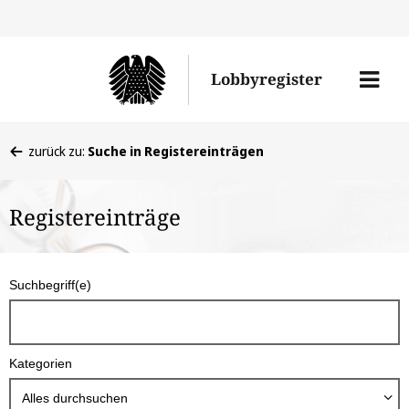
Direkt
Direk
zu
zum
Men
Lobbyregister
den
Inhal
öffne
Sucherge
Sie
zurück zu:
Suche in Registereinträgen
befinden
sich
Registereinträge
hier:
S
Suchbegriff(e)
u
c
h
Kategorien
b
o
Alles durchsuchen