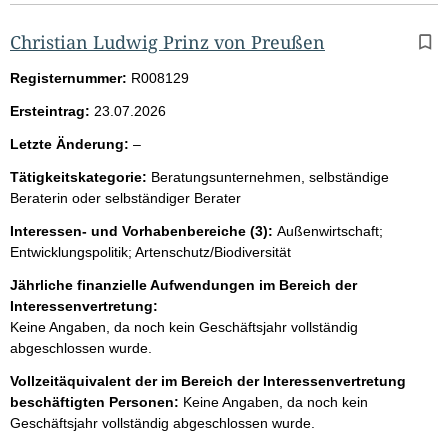
Christian Ludwig Prinz von Preußen
Registernummer:
R008129
Ersteintrag:
23.07.2026
l
Letzte Änderung:
–
e
Tätigkeitskategorie:
Beratungsunternehmen, selbständige
e
Beraterin oder selbständiger Berater
r
Interessen- und Vorhabenbereiche (3):
Außenwirtschaft;
Entwicklungspolitik; Artenschutz/Biodiversität
Jährliche finanzielle Aufwendungen im Bereich der
Interessenvertretung:
Keine Angaben, da noch kein Geschäftsjahr vollständig
abgeschlossen wurde.
Vollzeitäquivalent der im Bereich der Interessenvertretung
beschäftigten Personen:
Keine Angaben, da noch kein
Geschäftsjahr vollständig abgeschlossen wurde.