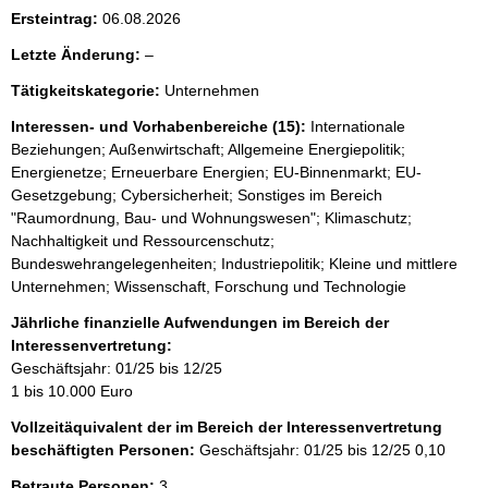
i
Ersteintrag:
06.08.2026
s
l
Letzte Änderung:
–
s
e
e
Tätigkeitskategorie:
Unternehmen
e
p
r
Interessen- und Vorhabenbereiche (15):
Internationale
r
Beziehungen; Außenwirtschaft; Allgemeine Energiepolitik;
Energienetze; Erneuerbare Energien; EU-Binnenmarkt; EU-
o
Gesetzgebung; Cybersicherheit; Sonstiges im Bereich
S
"Raumordnung, Bau- und Wohnungswesen"; Klimaschutz;
e
Nachhaltigkeit und Ressourcenschutz;
Bundeswehrangelegenheiten; Industriepolitik; Kleine und mittlere
i
Unternehmen; Wissenschaft, Forschung und Technologie
t
Jährliche finanzielle Aufwendungen im Bereich der
e
Interessenvertretung:
Geschäftsjahr: 01/25 bis 12/25
1 bis 10.000 Euro
Vollzeitäquivalent der im Bereich der Interessenvertretung
beschäftigten Personen:
Geschäftsjahr: 01/25 bis 12/25
0,10
Betraute Personen:
3