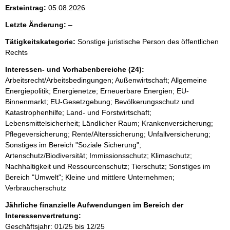
Ersteintrag:
05.08.2026
l
Letzte Änderung:
–
e
Tätigkeitskategorie:
Sonstige juristische Person des öffentlichen
e
Rechts
r
Interessen- und Vorhabenbereiche (24):
Arbeitsrecht/Arbeitsbedingungen; Außenwirtschaft; Allgemeine
Energiepolitik; Energienetze; Erneuerbare Energien; EU-
Binnenmarkt; EU-Gesetzgebung; Bevölkerungsschutz und
Katastrophenhilfe; Land- und Forstwirtschaft;
Lebensmittelsicherheit; Ländlicher Raum; Krankenversicherung;
Pflegeversicherung; Rente/Alterssicherung; Unfallversicherung;
Sonstiges im Bereich "Soziale Sicherung";
Artenschutz/Biodiversität; Immissionsschutz; Klimaschutz;
Nachhaltigkeit und Ressourcenschutz; Tierschutz; Sonstiges im
Bereich "Umwelt"; Kleine und mittlere Unternehmen;
Verbraucherschutz
Jährliche finanzielle Aufwendungen im Bereich der
Interessenvertretung:
Geschäftsjahr: 01/25 bis 12/25