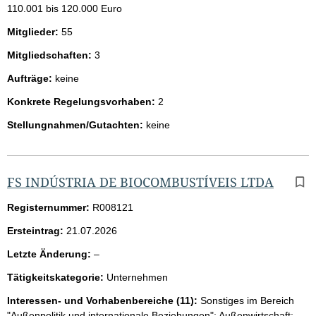
110.001 bis 120.000 Euro
Mitglieder:
55
Mitgliedschaften:
3
Aufträge:
keine
Konkrete Regelungsvorhaben:
2
Stellungnahmen/Gutachten:
keine
FS INDÚSTRIA DE BIOCOMBUSTÍVEIS LTDA
Registernummer:
R008121
Ersteintrag:
21.07.2026
l
Letzte Änderung:
–
e
Tätigkeitskategorie:
Unternehmen
e
r
Interessen- und Vorhabenbereiche (11):
Sonstiges im Bereich
"Außenpolitik und internationale Beziehungen"; Außenwirtschaft;