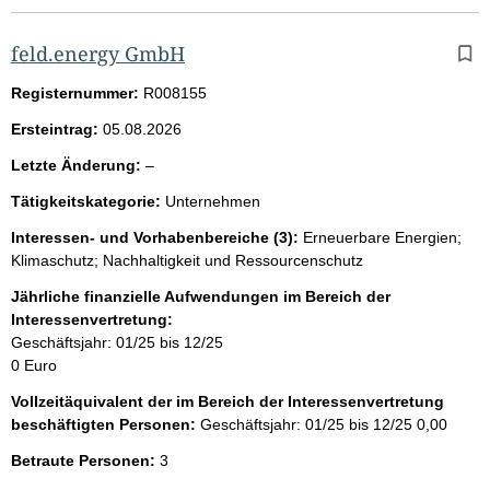
feld.energy GmbH
Registernummer:
R008155
Ersteintrag:
05.08.2026
l
Letzte Änderung:
–
e
Tätigkeitskategorie:
Unternehmen
e
r
Interessen- und Vorhabenbereiche (3):
Erneuerbare Energien;
Klimaschutz; Nachhaltigkeit und Ressourcenschutz
Jährliche finanzielle Aufwendungen im Bereich der
Interessenvertretung:
Geschäftsjahr: 01/25 bis 12/25
0 Euro
Vollzeitäquivalent der im Bereich der Interessenvertretung
beschäftigten Personen:
Geschäftsjahr: 01/25 bis 12/25
0,00
Betraute Personen:
3