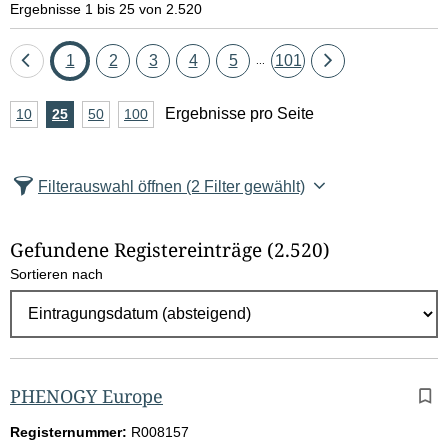
Ergebnisse 1 bis 25 von 2.520
Eine
Seite
Seite
Seite
Seite
Seite
Seite
Eine
1
2
3
4
5
101
...
Seite
Seite
A
Ergebnisse pro Seite
10
Ergebnisse
25
Ergebnisse
50
Ergebnisse
100
Ergebnisse
zurück
vor
n
pro
pro
pro
pro
Seite
Seite
Seite
Seite
z
Filterauswahl öffnen
(2 Filter gewählt)
a
h
Gefundene Registereinträge
(2.520)
l
Sortieren nach
E
r
g
e
b
PHENOGY Europe
n
Registernummer:
R008157