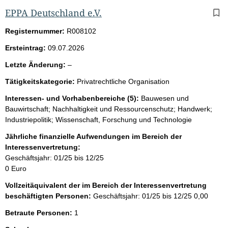
EPPA Deutschland e.V.
Registernummer:
R008102
Ersteintrag:
09.07.2026
l
Letzte Änderung:
–
e
Tätigkeitskategorie:
Privatrechtliche Organisation
e
r
Interessen- und Vorhabenbereiche (5):
Bauwesen und
Bauwirtschaft; Nachhaltigkeit und Ressourcenschutz; Handwerk;
Industriepolitik; Wissenschaft, Forschung und Technologie
Jährliche finanzielle Aufwendungen im Bereich der
Interessenvertretung:
Geschäftsjahr: 01/25 bis 12/25
0 Euro
Vollzeitäquivalent der im Bereich der Interessenvertretung
beschäftigten Personen:
Geschäftsjahr: 01/25 bis 12/25
0,00
Betraute Personen:
1