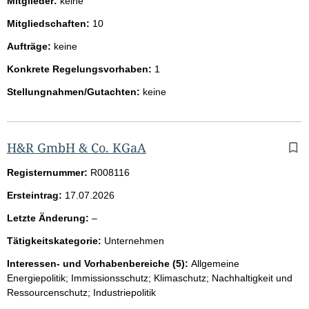
Mitglieder:
keine
Mitgliedschaften:
10
Aufträge:
keine
Konkrete Regelungsvorhaben:
1
Stellungnahmen/Gutachten:
keine
H&R GmbH & Co. KGaA
Registernummer:
R008116
Ersteintrag:
17.07.2026
l
Letzte Änderung:
–
e
Tätigkeitskategorie:
Unternehmen
e
r
Interessen- und Vorhabenbereiche (5):
Allgemeine
Energiepolitik; Immissionsschutz; Klimaschutz; Nachhaltigkeit und
Ressourcenschutz; Industriepolitik