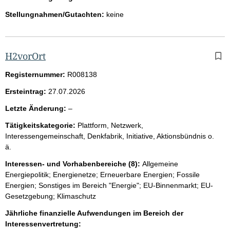
Stellungnahmen/Gutachten:
keine
H2vorOrt
Registernummer:
R008138
Ersteintrag:
27.07.2026
l
Letzte Änderung:
–
e
Tätigkeitskategorie:
Plattform, Netzwerk,
e
Interessengemeinschaft, Denkfabrik, Initiative, Aktionsbündnis o.
r
ä.
Interessen- und Vorhabenbereiche (8):
Allgemeine
Energiepolitik; Energienetze; Erneuerbare Energien; Fossile
Energien; Sonstiges im Bereich "Energie"; EU-Binnenmarkt; EU-
Gesetzgebung; Klimaschutz
Jährliche finanzielle Aufwendungen im Bereich der
Interessenvertretung: