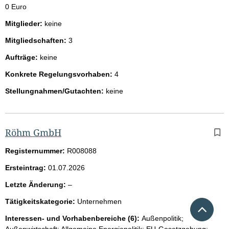
0 Euro
Mitglieder:
keine
Mitgliedschaften:
3
Aufträge:
keine
Konkrete Regelungsvorhaben:
4
Stellungnahmen/Gutachten:
keine
Röhm GmbH
Registernummer:
R008088
Ersteintrag:
01.07.2026
l
Letzte Änderung:
–
e
Tätigkeitskategorie:
Unternehmen
Nach 
e
r
Interessen- und Vorhabenbereiche (6):
Außenpolitik;
Außenwirtschaft; Allgemeine Energiepolitik; EU-Gesetzgebung;