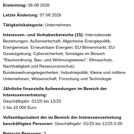
i
Ersteintrag:
06.08.2026
s
Letzte Änderung:
07.08.2026
s
e
Tätigkeitskategorie:
Unternehmen
p
Interessen- und Vorhabenbereiche (15):
Internationale
r
Beziehungen; Außenwirtschaft; Allgemeine Energiepolitik;
Energienetze; Erneuerbare Energien; EU-Binnenmarkt; EU-
o
Gesetzgebung; Cybersicherheit; Sonstiges im Bereich
S
"Raumordnung, Bau- und Wohnungswesen"; Klimaschutz;
e
Nachhaltigkeit und Ressourcenschutz;
Bundeswehrangelegenheiten; Industriepolitik; Kleine und mittlere
i
Unternehmen; Wissenschaft, Forschung und Technologie
t
Jährliche finanzielle Aufwendungen im Bereich der
e
Interessenvertretung:
Geschäftsjahr: 01/25 bis 12/25
1 bis 10.000 Euro
Vollzeitäquivalent der im Bereich der Interessenvertretung
beschäftigten Personen:
Geschäftsjahr: 01/25 bis 12/25
0,00
Betraute Personen:
3