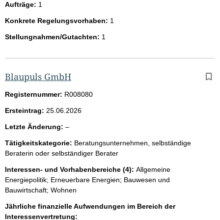
Aufträge:
1
Konkrete Regelungsvorhaben:
1
Stellungnahmen/Gutachten:
1
Blaupuls GmbH
Registernummer:
R008080
Ersteintrag:
25.06.2026
l
Letzte Änderung:
–
e
Tätigkeitskategorie:
Beratungsunternehmen, selbständige
e
Beraterin oder selbständiger Berater
r
Interessen- und Vorhabenbereiche (4):
Allgemeine
Energiepolitik; Erneuerbare Energien; Bauwesen und
Bauwirtschaft; Wohnen
Jährliche finanzielle Aufwendungen im Bereich der
Interessenvertretung: