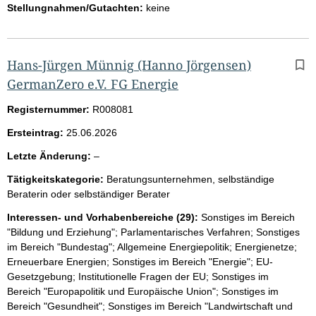
Stellungnahmen/Gutachten:
keine
Hans-Jürgen Münnig
(Hanno Jörgensen)
GermanZero e.V. FG Energie
Registernummer:
R008081
Ersteintrag:
25.06.2026
l
Letzte Änderung:
–
e
Tätigkeitskategorie:
Beratungsunternehmen, selbständige
e
Beraterin oder selbständiger Berater
r
Interessen- und Vorhabenbereiche (29):
Sonstiges im Bereich
"Bildung und Erziehung"; Parlamentarisches Verfahren; Sonstiges
im Bereich "Bundestag"; Allgemeine Energiepolitik; Energienetze;
Erneuerbare Energien; Sonstiges im Bereich "Energie"; EU-
Gesetzgebung; Institutionelle Fragen der EU; Sonstiges im
Bereich "Europapolitik und Europäische Union"; Sonstiges im
Bereich "Gesundheit"; Sonstiges im Bereich "Landwirtschaft und