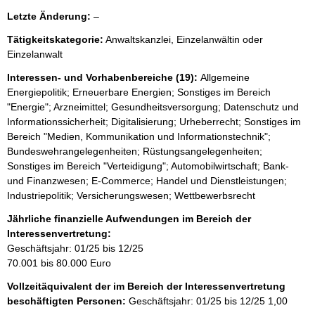
l
Letzte Änderung:
–
e
Tätigkeitskategorie:
Anwaltskanzlei, Einzelanwältin oder
e
Einzelanwalt
r
Interessen- und Vorhabenbereiche (19):
Allgemeine
Energiepolitik; Erneuerbare Energien; Sonstiges im Bereich
"Energie"; Arzneimittel; Gesundheitsversorgung; Datenschutz und
Informationssicherheit; Digitalisierung; Urheberrecht; Sonstiges im
Bereich "Medien, Kommunikation und Informationstechnik";
Bundeswehrangelegenheiten; Rüstungsangelegenheiten;
Sonstiges im Bereich "Verteidigung"; Automobilwirtschaft; Bank-
und Finanzwesen; E-Commerce; Handel und Dienstleistungen;
Industriepolitik; Versicherungswesen; Wettbewerbsrecht
Jährliche finanzielle Aufwendungen im Bereich der
Interessenvertretung:
Geschäftsjahr: 01/25 bis 12/25
70.001 bis 80.000 Euro
Vollzeitäquivalent der im Bereich der Interessenvertretung
beschäftigten Personen:
Geschäftsjahr: 01/25 bis 12/25
1,00