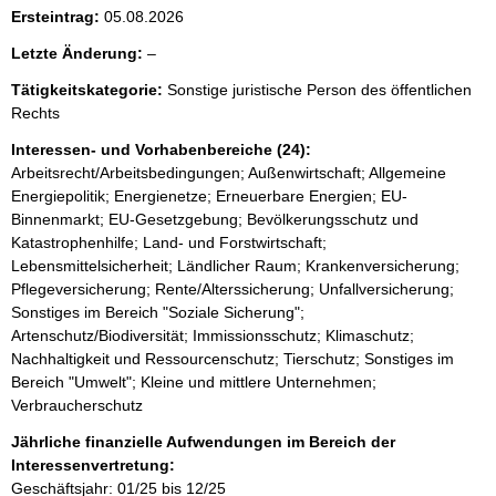
Ersteintrag:
05.08.2026
l
Letzte Änderung:
–
e
Tätigkeitskategorie:
Sonstige juristische Person des öffentlichen
e
Rechts
r
Interessen- und Vorhabenbereiche (24):
Arbeitsrecht/Arbeitsbedingungen; Außenwirtschaft; Allgemeine
Energiepolitik; Energienetze; Erneuerbare Energien; EU-
Binnenmarkt; EU-Gesetzgebung; Bevölkerungsschutz und
Katastrophenhilfe; Land- und Forstwirtschaft;
Lebensmittelsicherheit; Ländlicher Raum; Krankenversicherung;
Pflegeversicherung; Rente/Alterssicherung; Unfallversicherung;
Sonstiges im Bereich "Soziale Sicherung";
Artenschutz/Biodiversität; Immissionsschutz; Klimaschutz;
Nachhaltigkeit und Ressourcenschutz; Tierschutz; Sonstiges im
Bereich "Umwelt"; Kleine und mittlere Unternehmen;
Verbraucherschutz
Jährliche finanzielle Aufwendungen im Bereich der
Interessenvertretung:
Geschäftsjahr: 01/25 bis 12/25