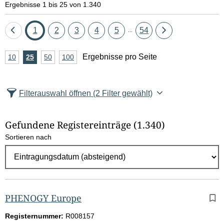
Ergebnisse 1 bis 25 von 1.340
Eine
Seite
Seite
Seite
Seite
Seite
Seite
Eine
1
2
3
4
5
54
...
Seite
Seite
A
Ergebnisse pro Seite
10
Ergebnisse
25
Ergebnisse
50
Ergebnisse
100
Ergebnisse
zurück
vor
n
pro
pro
pro
pro
Seite
Seite
Seite
Seite
z
Filterauswahl öffnen
(2 Filter gewählt)
a
h
Gefundene Registereinträge
(1.340)
l
Sortieren nach
E
r
g
e
b
PHENOGY Europe
n
Registernummer:
R008157