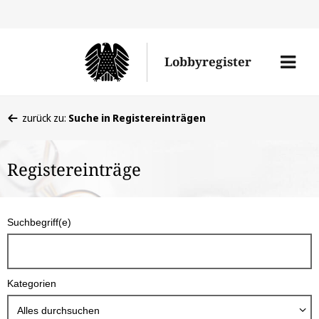
Direkt
Direk
zu
zum
Men
Lobbyregister
den
Inhal
öffne
Sucherge
Sie
zurück zu:
Suche in Registereinträgen
befinden
sich
Registereinträge
hier:
S
Suchbegriff(e)
u
c
h
Kategorien
b
o
Alles durchsuchen