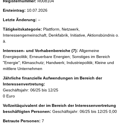
Registernummer:
R008104
Ersteintrag:
10.07.2026
l
Letzte Änderung:
–
e
Tätigkeitskategorie:
Plattform, Netzwerk,
e
Interessengemeinschaft, Denkfabrik, Initiative, Aktionsbündnis o.
r
ä.
Interessen- und Vorhabenbereiche (7):
Allgemeine
Energiepolitik; Erneuerbare Energien; Sonstiges im Bereich
"Energie"; Klimaschutz; Handwerk; Industriepolitik; Kleine und
mittlere Unternehmen
Jährliche finanzielle Aufwendungen im Bereich der
Interessenvertretung:
Geschäftsjahr: 06/25 bis 12/25
0 Euro
Vollzeitäquivalent der im Bereich der Interessenvertretung
beschäftigten Personen:
Geschäftsjahr: 06/25 bis 12/25
0,00
Betraute Personen:
7