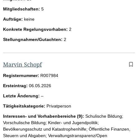
Mitgliedschaften:
5
Aufträge:
keine
Konkrete Regelungsvorhaben:
2
Stellungnahmen/Gutachten:
2
Marvin Schopf
Registernummer:
R007984
Ersteintrag:
06.05.2026
l
Letzte Änderung:
–
e
Tätigkeitskategorie:
Privatperson
e
r
Interessen- und Vorhabenbereiche (9):
Schulische Bildung;
Vorschulische Bildung; Kinder- und Jugendpolitik;
Bevölkerungsschutz und Katastrophenhilfe; Öffentliche Finanzen,
Steuern und Abgaben; Verwaltungstransparenz/Open