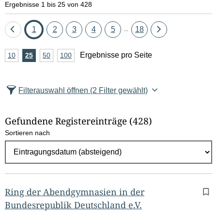
Ergebnisse 1 bis 25 von 428
Eine
Seite
Seite
Seite
Seite
Seite
Seite
Eine
1
2
3
4
5
18
...
Seite
Seite
A
Ergebnisse pro Seite
10
Ergebnisse
25
Ergebnisse
50
Ergebnisse
100
Ergebnisse
zurück
vor
n
pro
pro
pro
pro
Seite
Seite
Seite
Seite
z
Filterauswahl öffnen
(2 Filter gewählt)
a
h
Gefundene Registereinträge
(428)
l
Sortieren nach
E
r
g
e
b
Ring der Abendgymnasien in der
n
Bundesrepublik Deutschland e.V.