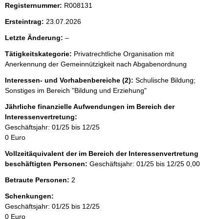
i
Registernummer:
R008131
s
Ersteintrag:
23.07.2026
s
l
Letzte Änderung:
–
e
e
p
Tätigkeitskategorie:
Privatrechtliche Organisation mit
e
Anerkennung der Gemeinnützigkeit nach Abgabenordnung
r
r
Interessen- und Vorhabenbereiche (2):
Schulische Bildung;
o
Sonstiges im Bereich "Bildung und Erziehung"
S
Jährliche finanzielle Aufwendungen im Bereich der
e
Interessenvertretung:
i
Geschäftsjahr: 01/25 bis 12/25
t
0 Euro
e
Vollzeitäquivalent der im Bereich der Interessenvertretung
beschäftigten Personen:
Geschäftsjahr: 01/25 bis 12/25
0,00
Betraute Personen:
2
Schenkungen:
Geschäftsjahr: 01/25 bis 12/25
0 Euro