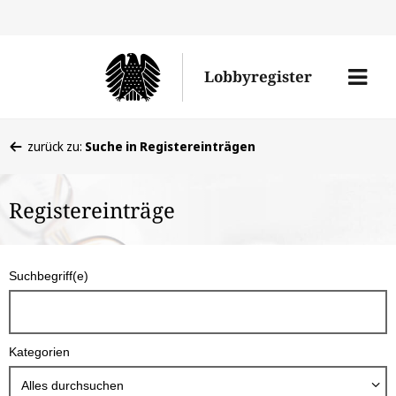
Direkt
Direk
zu
zum
Men
Lobbyregister
den
Inhal
öffne
Sucherge
Sie
zurück zu:
Suche in Registereinträgen
befinden
sich
Registereinträge
hier:
S
Suchbegriff(e)
u
c
h
Kategorien
b
o
Alles durchsuchen