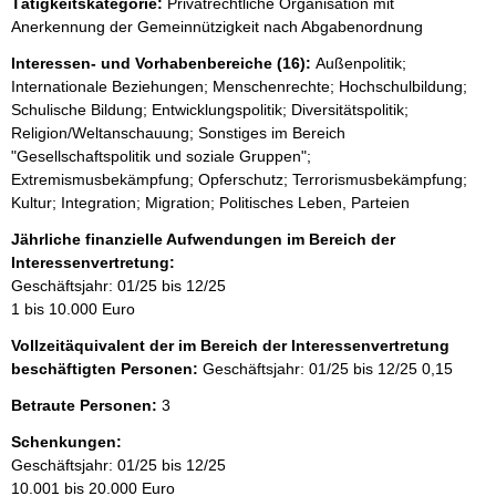
Tätigkeitskategorie:
Privatrechtliche Organisation mit
e
Anerkennung der Gemeinnützigkeit nach Abgabenordnung
r
Interessen- und Vorhabenbereiche (16):
Außenpolitik;
Internationale Beziehungen; Menschenrechte; Hochschulbildung;
Schulische Bildung; Entwicklungspolitik; Diversitätspolitik;
Religion/Weltanschauung; Sonstiges im Bereich
"Gesellschaftspolitik und soziale Gruppen";
Extremismusbekämpfung; Opferschutz; Terrorismusbekämpfung;
Kultur; Integration; Migration; Politisches Leben, Parteien
Jährliche finanzielle Aufwendungen im Bereich der
Interessenvertretung:
Geschäftsjahr: 01/25 bis 12/25
1 bis 10.000 Euro
Vollzeitäquivalent der im Bereich der Interessenvertretung
beschäftigten Personen:
Geschäftsjahr: 01/25 bis 12/25
0,15
Betraute Personen:
3
Schenkungen:
Geschäftsjahr: 01/25 bis 12/25
10.001 bis 20.000 Euro