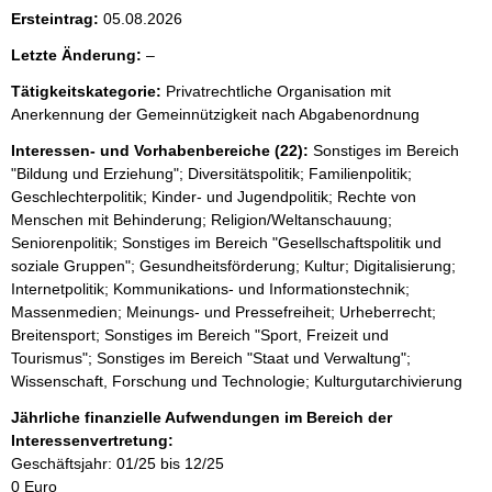
i
Ersteintrag:
05.08.2026
s
l
Letzte Änderung:
–
s
e
e
Tätigkeitskategorie:
Privatrechtliche Organisation mit
e
Anerkennung der Gemeinnützigkeit nach Abgabenordnung
p
r
r
Interessen- und Vorhabenbereiche (22):
Sonstiges im Bereich
"Bildung und Erziehung"; Diversitätspolitik; Familienpolitik;
o
Geschlechterpolitik; Kinder- und Jugendpolitik; Rechte von
S
Menschen mit Behinderung; Religion/Weltanschauung;
e
Seniorenpolitik; Sonstiges im Bereich "Gesellschaftspolitik und
soziale Gruppen"; Gesundheitsförderung; Kultur; Digitalisierung;
i
Internetpolitik; Kommunikations- und Informationstechnik;
t
Massenmedien; Meinungs- und Pressefreiheit; Urheberrecht;
e
Breitensport; Sonstiges im Bereich "Sport, Freizeit und
Tourismus"; Sonstiges im Bereich "Staat und Verwaltung";
Wissenschaft, Forschung und Technologie; Kulturgutarchivierung
Jährliche finanzielle Aufwendungen im Bereich der
Interessenvertretung:
Geschäftsjahr: 01/25 bis 12/25
0 Euro