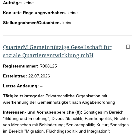
Aufträge:
keine
Konkrete Regelungsvorhaben:
keine
Stellungnahmen/Gutachten:
keine
QuarterM Gemeinnützige Gesellschaft für
soziale Quartiersentwicklung mbH
Registernummer:
R008125
Ersteintrag:
22.07.2026
l
Letzte Änderung:
–
e
Tätigkeitskategorie:
Privatrechtliche Organisation mit
e
Anerkennung der Gemeinnützigkeit nach Abgabenordnung
r
Interessen- und Vorhabenbereiche (8):
Sonstiges im Bereich
"Bildung und Erziehung"; Diversitätspolitik; Familienpolitik; Rechte
von Menschen mit Behinderung; Seniorenpolitik; Kultur; Sonstiges
im Bereich "Migration, Flüchtlingspolitik und Integration";