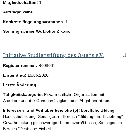
Mitgliedschaften:
1
Aufträge:
keine
Konkrete Regelungsvorhaben:
1
Stellungnahmen/Gutachten:
keine
Initiative Studienstiftung des Ostens e.V.
Registernummer:
R008061
Ersteintrag:
16.06.2026
l
Letzte Änderung:
–
e
Tätigkeitskategorie:
Privatrechtliche Organisation mit
e
Anerkennung der Gemeinnützigkeit nach Abgabenordnung
r
Interessen- und Vorhabenbereiche (5):
Berufliche Bildung;
Hochschulbildung; Sonstiges im Bereich "Bildung und Erziehung";
Gewährleistung gleichwertiger Lebensverhältnisse; Sonstiges im
Bereich "Deutsche Einheit"