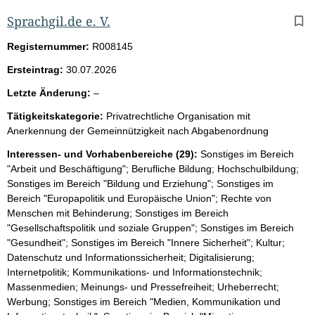
Sprachgil.de e. V.
Registernummer:
R008145
Ersteintrag:
30.07.2026
l
Letzte Änderung:
–
e
Tätigkeitskategorie:
Privatrechtliche Organisation mit
e
Anerkennung der Gemeinnützigkeit nach Abgabenordnung
r
Interessen- und Vorhabenbereiche (29):
Sonstiges im Bereich
"Arbeit und Beschäftigung"; Berufliche Bildung; Hochschulbildung;
Sonstiges im Bereich "Bildung und Erziehung"; Sonstiges im
Bereich "Europapolitik und Europäische Union"; Rechte von
Menschen mit Behinderung; Sonstiges im Bereich
"Gesellschaftspolitik und soziale Gruppen"; Sonstiges im Bereich
"Gesundheit"; Sonstiges im Bereich "Innere Sicherheit"; Kultur;
Datenschutz und Informationssicherheit; Digitalisierung;
Internetpolitik; Kommunikations- und Informationstechnik;
Massenmedien; Meinungs- und Pressefreiheit; Urheberrecht;
Werbung; Sonstiges im Bereich "Medien, Kommunikation und