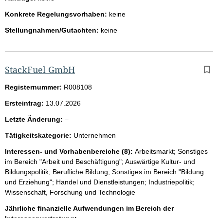
Konkrete Regelungsvorhaben:
keine
Stellungnahmen/Gutachten:
keine
StackFuel GmbH
Registernummer:
R008108
Ersteintrag:
13.07.2026
l
Letzte Änderung:
–
e
Tätigkeitskategorie:
Unternehmen
e
r
Interessen- und Vorhabenbereiche (8):
Arbeitsmarkt; Sonstiges
im Bereich "Arbeit und Beschäftigung"; Auswärtige Kultur- und
Bildungspolitik; Berufliche Bildung; Sonstiges im Bereich "Bildung
und Erziehung"; Handel und Dienstleistungen; Industriepolitik;
Wissenschaft, Forschung und Technologie
Jährliche finanzielle Aufwendungen im Bereich der