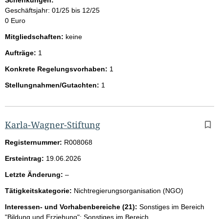
Geschäftsjahr: 01/25 bis 12/25
0 Euro
Mitgliedschaften:
keine
Aufträge:
1
Konkrete Regelungsvorhaben:
1
Stellungnahmen/Gutachten:
1
Karla-Wagner-Stiftung
Registernummer:
R008068
Ersteintrag:
19.06.2026
l
Letzte Änderung:
–
e
Tätigkeitskategorie:
Nichtregierungsorganisation (NGO)
e
r
Interessen- und Vorhabenbereiche (21):
Sonstiges im Bereich
"Bildung und Erziehung"; Sonstiges im Bereich