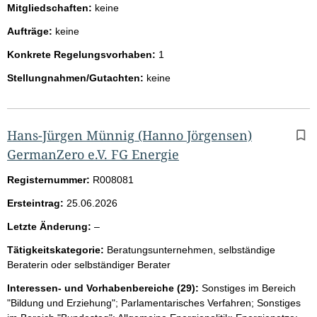
Mitgliedschaften:
keine
Aufträge:
keine
Konkrete Regelungsvorhaben:
1
Stellungnahmen/Gutachten:
keine
Hans-Jürgen Münnig
(Hanno Jörgensen)
GermanZero e.V. FG Energie
Registernummer:
R008081
Ersteintrag:
25.06.2026
l
Letzte Änderung:
–
e
Tätigkeitskategorie:
Beratungsunternehmen, selbständige
e
Beraterin oder selbständiger Berater
r
Interessen- und Vorhabenbereiche (29):
Sonstiges im Bereich
"Bildung und Erziehung"; Parlamentarisches Verfahren; Sonstiges