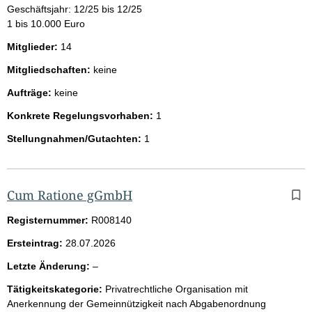
Geschäftsjahr: 12/25 bis 12/25
1 bis 10.000 Euro
Mitglieder:
14
Mitgliedschaften:
keine
Aufträge:
keine
Konkrete Regelungsvorhaben:
1
Stellungnahmen/Gutachten:
1
Cum Ratione gGmbH
Registernummer:
R008140
Ersteintrag:
28.07.2026
l
Letzte Änderung:
–
e
Tätigkeitskategorie:
Privatrechtliche Organisation mit
e
Anerkennung der Gemeinnützigkeit nach Abgabenordnung
r