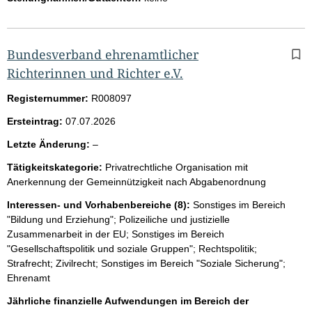
Bundesverband ehrenamtlicher
Richterinnen und Richter e.V.
Registernummer:
R008097
Ersteintrag:
07.07.2026
l
Letzte Änderung:
–
e
Tätigkeitskategorie:
Privatrechtliche Organisation mit
e
Anerkennung der Gemeinnützigkeit nach Abgabenordnung
r
Interessen- und Vorhabenbereiche (8):
Sonstiges im Bereich
"Bildung und Erziehung"; Polizeiliche und justizielle
Zusammenarbeit in der EU; Sonstiges im Bereich
"Gesellschaftspolitik und soziale Gruppen"; Rechtspolitik;
Strafrecht; Zivilrecht; Sonstiges im Bereich "Soziale Sicherung";
Ehrenamt
Jährliche finanzielle Aufwendungen im Bereich der