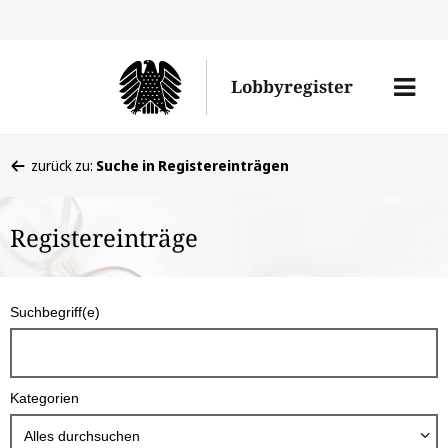
Direkt
Direk
zu
zum
Men
Lobbyregister
den
Inhal
öffne
Sucherge
Sie
zurück zu:
Suche in Registereinträgen
befinden
sich
Registereinträge
hier:
S
Suchbegriff(e)
u
c
h
Kategorien
b
o
Alles durchsuchen