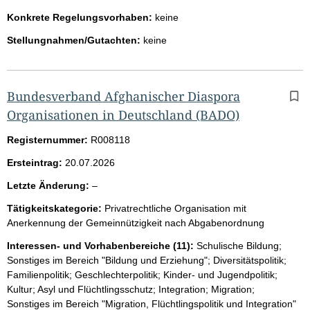
Konkrete Regelungsvorhaben:
keine
Stellungnahmen/Gutachten:
keine
Bundesverband Afghanischer Diaspora
Organisationen in Deutschland (BADO)
Registernummer:
R008118
Ersteintrag:
20.07.2026
l
Letzte Änderung:
–
e
Tätigkeitskategorie:
Privatrechtliche Organisation mit
e
Anerkennung der Gemeinnützigkeit nach Abgabenordnung
r
Interessen- und Vorhabenbereiche (11):
Schulische Bildung;
Sonstiges im Bereich "Bildung und Erziehung"; Diversitätspolitik;
Familienpolitik; Geschlechterpolitik; Kinder- und Jugendpolitik;
Kultur; Asyl und Flüchtlingsschutz; Integration; Migration;
Sonstiges im Bereich "Migration, Flüchtlingspolitik und Integration"