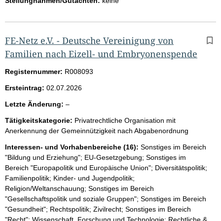
Stellungnahmen/Gutachten:
keine
FE-Netz e.V. - Deutsche Vereinigung von
Familien nach Eizell- und Embryonenspende
Registernummer:
R008093
Ersteintrag:
02.07.2026
l
Letzte Änderung:
–
e
Tätigkeitskategorie:
Privatrechtliche Organisation mit
e
Anerkennung der Gemeinnützigkeit nach Abgabenordnung
r
Interessen- und Vorhabenbereiche (16):
Sonstiges im Bereich
"Bildung und Erziehung"; EU-Gesetzgebung; Sonstiges im
Bereich "Europapolitik und Europäische Union"; Diversitätspolitik;
Familienpolitik; Kinder- und Jugendpolitik;
Religion/Weltanschauung; Sonstiges im Bereich
"Gesellschaftspolitik und soziale Gruppen"; Sonstiges im Bereich
"Gesundheit"; Rechtspolitik; Zivilrecht; Sonstiges im Bereich
"Recht"; Wissenschaft, Forschung und Technologie; Rechtliche &