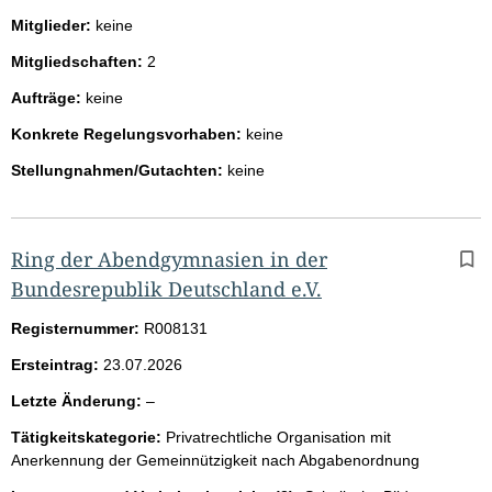
Mitglieder:
keine
Mitgliedschaften:
2
Aufträge:
keine
Konkrete Regelungsvorhaben:
keine
Stellungnahmen/Gutachten:
keine
Ring der Abendgymnasien in der
Bundesrepublik Deutschland e.V.
Registernummer:
R008131
Ersteintrag:
23.07.2026
l
Letzte Änderung:
–
e
Tätigkeitskategorie:
Privatrechtliche Organisation mit
e
Anerkennung der Gemeinnützigkeit nach Abgabenordnung
r