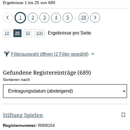
Ergebnisse 1 bis 25 von 689
Eine
Seite
Seite
Seite
Seite
Seite
Seite
Eine
1
2
3
4
5
28
...
Seite
Seite
A
Ergebnisse pro Seite
10
Ergebnisse
25
Ergebnisse
50
Ergebnisse
100
Ergebnisse
zurück
vor
n
pro
pro
pro
pro
Seite
Seite
Seite
Seite
z
Filterauswahl öffnen
(2 Filter gewählt)
a
h
Gefundene Registereinträge
(689)
l
Sortieren nach
E
r
g
e
b
Stiftung Spielen
n
Registernummer:
R008154