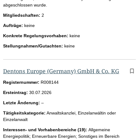
abgeschlossen wurde.
Mitgliedschaften:
2
Aufträge:
keine
Konkrete Regelungsvorhaben:
keine
Stellungnahmen/Gutachten:
keine
Dentons Europe (Germany) GmbH & Co. KG
Registernummer:
R008144
Ersteintrag:
30.07.2026
l
Letzte Änderung:
–
e
Tätigkeitskategorie:
Anwaltskanzlei, Einzelanwältin oder
e
Einzelanwalt
r
Interessen- und Vorhabenbereiche (19):
Allgemeine
Energiepolitik; Erneuerbare Energien; Sonstiges im Bereich