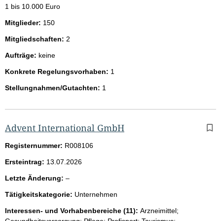
1 bis 10.000 Euro
Mitglieder:
150
Mitgliedschaften:
2
Aufträge:
keine
Konkrete Regelungsvorhaben:
1
Stellungnahmen/Gutachten:
1
Advent International GmbH
Registernummer:
R008106
Ersteintrag:
13.07.2026
l
Letzte Änderung:
–
e
Tätigkeitskategorie:
Unternehmen
e
r
Interessen- und Vorhabenbereiche (11):
Arzneimittel;
Gesundheitsversorgung; Pflege; Profisport; Tourismus;