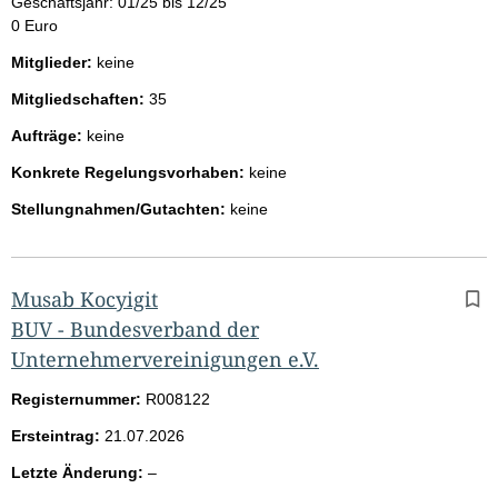
Geschäftsjahr: 01/25 bis 12/25
0 Euro
Mitglieder:
keine
Mitgliedschaften:
35
Aufträge:
keine
Konkrete Regelungsvorhaben:
keine
Stellungnahmen/Gutachten:
keine
Musab Kocyigit
BUV - Bundesverband der
Unternehmervereinigungen e.V.
Registernummer:
R008122
Ersteintrag:
21.07.2026
l
Letzte Änderung:
–
e