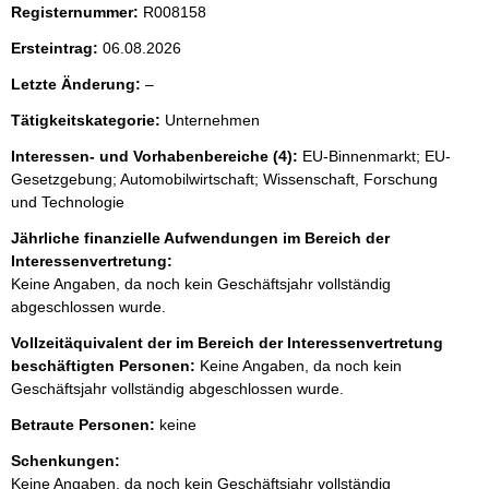
i
Registernummer:
R008158
s
Ersteintrag:
06.08.2026
s
l
Letzte Änderung:
–
e
e
p
Tätigkeitskategorie:
Unternehmen
e
r
r
Interessen- und Vorhabenbereiche (4):
EU-Binnenmarkt; EU-
Gesetzgebung; Automobilwirtschaft; Wissenschaft, Forschung
o
und Technologie
S
Jährliche finanzielle Aufwendungen im Bereich der
e
Interessenvertretung:
i
Keine Angaben, da noch kein Geschäftsjahr vollständig
t
abgeschlossen wurde.
e
Vollzeitäquivalent der im Bereich der Interessenvertretung
beschäftigten Personen:
Keine Angaben, da noch kein
Geschäftsjahr vollständig abgeschlossen wurde.
Betraute Personen:
keine
Schenkungen:
Keine Angaben, da noch kein Geschäftsjahr vollständig