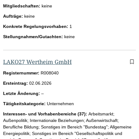
Mitgliedschaften:
keine
Aufträge:
keine
Konkrete Regelungsvorhaben:
1
Stellungnahmen/Gutachten:
keine
LAKO27 Wertheim GmbH
Registernummer:
R008040
Ersteintrag:
02.06.2026
l
Letzte Änderung:
–
e
Tätigkeitskategorie:
Unternehmen
e
r
Interessen- und Vorhabenbereiche (37):
Arbeitsmarkt;
Außenpolitik; Internationale Beziehungen; Außenwirtschaft;
Berufliche Bildung; Sonstiges im Bereich "Bundestag"; Allgemeine
Energiepolitik; Sonstiges im Bereich "Gesellschaftspolitik und