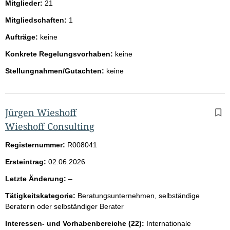
Mitglieder:
21
Mitgliedschaften:
1
Aufträge:
keine
Konkrete Regelungsvorhaben:
keine
Stellungnahmen/Gutachten:
keine
Jürgen Wieshoff
Wieshoff Consulting
Registernummer:
R008041
Ersteintrag:
02.06.2026
l
Letzte Änderung:
–
e
Tätigkeitskategorie:
Beratungsunternehmen, selbständige
e
Beraterin oder selbständiger Berater
r
Interessen- und Vorhabenbereiche (22):
Internationale