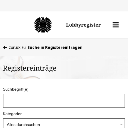
Direkt
Direk
zu
zum
Men
Lobbyregister
den
Inhal
öffne
Sucherge
Sie
zurück zu:
Suche in Registereinträgen
befinden
sich
Registereinträge
hier:
S
Suchbegriff(e)
u
c
h
Kategorien
b
o
Alles durchsuchen