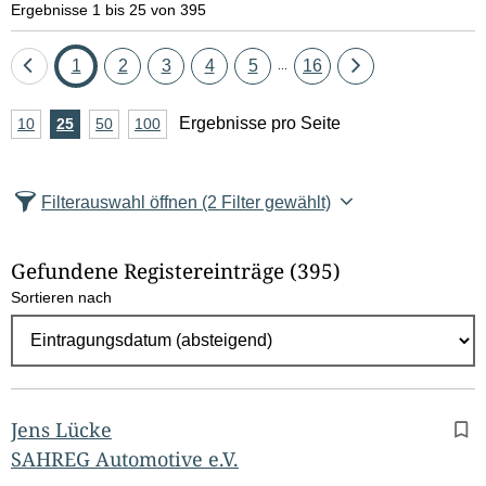
Ergebnisse 1 bis 25 von 395
Eine
Seite
Seite
Seite
Seite
Seite
Seite
Eine
1
2
3
4
5
16
...
Seite
Seite
A
Ergebnisse pro Seite
10
Ergebnisse
25
Ergebnisse
50
Ergebnisse
100
Ergebnisse
zurück
vor
n
pro
pro
pro
pro
Seite
Seite
Seite
Seite
z
Filterauswahl öffnen
(2 Filter gewählt)
a
h
Gefundene Registereinträge
(395)
l
Sortieren nach
E
r
g
e
b
Jens Lücke
n
SAHREG Automotive e.V.