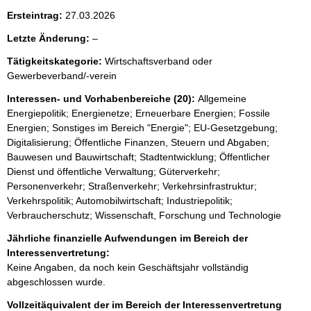
Ersteintrag:
27.03.2026
l
Letzte Änderung:
–
e
Tätigkeitskategorie:
Wirtschaftsverband oder
e
Gewerbeverband/-verein
r
Interessen- und Vorhabenbereiche (20):
Allgemeine
Energiepolitik; Energienetze; Erneuerbare Energien; Fossile
Energien; Sonstiges im Bereich "Energie"; EU-Gesetzgebung;
Digitalisierung; Öffentliche Finanzen, Steuern und Abgaben;
Bauwesen und Bauwirtschaft; Stadtentwicklung; Öffentlicher
Dienst und öffentliche Verwaltung; Güterverkehr;
Personenverkehr; Straßenverkehr; Verkehrsinfrastruktur;
Verkehrspolitik; Automobilwirtschaft; Industriepolitik;
Verbraucherschutz; Wissenschaft, Forschung und Technologie
Jährliche finanzielle Aufwendungen im Bereich der
Interessenvertretung:
Keine Angaben, da noch kein Geschäftsjahr vollständig
abgeschlossen wurde.
Vollzeitäquivalent der im Bereich der Interessenvertretung