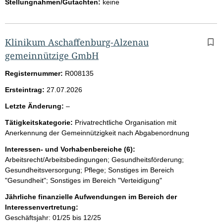
Stellungnahmen/Gutachten:
keine
Klinikum Aschaffenburg-Alzenau
gemeinnützige GmbH
Registernummer:
R008135
Ersteintrag:
27.07.2026
l
Letzte Änderung:
–
e
Tätigkeitskategorie:
Privatrechtliche Organisation mit
e
Anerkennung der Gemeinnützigkeit nach Abgabenordnung
r
Interessen- und Vorhabenbereiche (6):
Arbeitsrecht/Arbeitsbedingungen; Gesundheitsförderung;
Gesundheitsversorgung; Pflege; Sonstiges im Bereich
"Gesundheit"; Sonstiges im Bereich "Verteidigung"
Jährliche finanzielle Aufwendungen im Bereich der
Interessenvertretung:
Geschäftsjahr: 01/25 bis 12/25