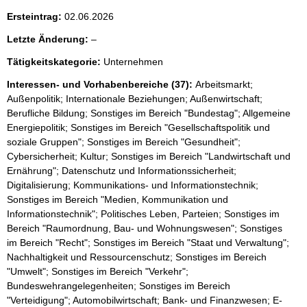
Ersteintrag:
02.06.2026
l
Letzte Änderung:
–
e
Tätigkeitskategorie:
Unternehmen
e
r
Interessen- und Vorhabenbereiche (37):
Arbeitsmarkt;
Außenpolitik; Internationale Beziehungen; Außenwirtschaft;
Berufliche Bildung; Sonstiges im Bereich "Bundestag"; Allgemeine
Energiepolitik; Sonstiges im Bereich "Gesellschaftspolitik und
soziale Gruppen"; Sonstiges im Bereich "Gesundheit";
Cybersicherheit; Kultur; Sonstiges im Bereich "Landwirtschaft und
Ernährung"; Datenschutz und Informationssicherheit;
Digitalisierung; Kommunikations- und Informationstechnik;
Sonstiges im Bereich "Medien, Kommunikation und
Informationstechnik"; Politisches Leben, Parteien; Sonstiges im
Bereich "Raumordnung, Bau- und Wohnungswesen"; Sonstiges
im Bereich "Recht"; Sonstiges im Bereich "Staat und Verwaltung";
Nachhaltigkeit und Ressourcenschutz; Sonstiges im Bereich
"Umwelt"; Sonstiges im Bereich "Verkehr";
Bundeswehrangelegenheiten; Sonstiges im Bereich
"Verteidigung"; Automobilwirtschaft; Bank- und Finanzwesen; E-