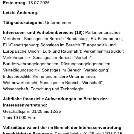
Ersteintrag:
16.07.2026
l
Letzte Änderung:
–
e
Tätigkeitskategorie:
Unternehmen
e
r
Interessen- und Vorhabenbereiche (18):
Parlamentarisches
Verfahren; Sonstiges im Bereich "Bundestag"; EU-Binnenmarkt;
EU-Gesetzgebung; Sonstiges im Bereich "Europapolitik und
Europäische Union"; Luft- und Raumfahrt; Verkehrsinfrastruktur;
Verkehrspolitik; Sonstiges im Bereich "Verkehr";
Bundeswehrangelegenheiten; Rüstungsangelegenheiten;
Verteidigungspolitik; Sonstiges im Bereich "Verteidigung";
Industriepolitik; Kleine und mittlere Unternehmen;
Wettbewerbsrecht; Sonstiges im Bereich "Wirtschaft";
Wissenschaft, Forschung und Technologie
Jährliche finanzielle Aufwendungen im Bereich der
Interessenvertretung:
Geschäftsjahr: 01/25 bis 12/25
1 bis 10.000 Euro
Vollzeitäquivalent der im Bereich der Interessenvertretung
beschäftigten Personen:
Geschäftsjahr: 01/25 bis 12/25
0,15