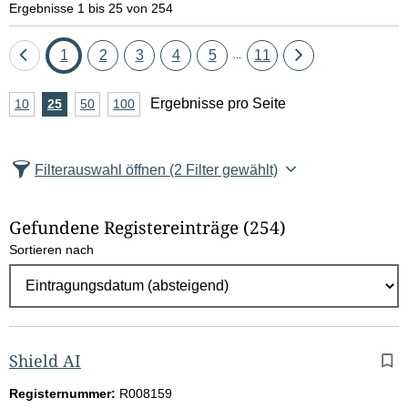
Ergebnisse 1 bis 25 von 254
Eine
Seite
Seite
Seite
Seite
Seite
Seite
Eine
1
2
3
4
5
11
...
Seite
Seite
A
Ergebnisse pro Seite
10
Ergebnisse
25
Ergebnisse
50
Ergebnisse
100
Ergebnisse
zurück
vor
n
pro
pro
pro
pro
Seite
Seite
Seite
Seite
z
Filterauswahl öffnen
(2 Filter gewählt)
a
h
Gefundene Registereinträge
(254)
l
Sortieren nach
E
r
g
e
b
Shield AI
n
Registernummer:
R008159