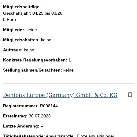
Mitgliedsbeiträge:
Geschäftsjahr: 04/25 bis 03/26
0 Euro
Mitglieder:
keine
Mitgliedschaften:
keine
Aufträge:
keine
Konkrete Regelungsvorhaben:
1
Stellungnahmen/Gutachten:
keine
Dentons Europe (Germany) GmbH & Co. KG
Registernummer:
R008144
Ersteintrag:
30.07.2026
l
Letzte Änderung:
–
e
Tätigkeitskategorie:
Anwaltskanzlei, Einzelanwältin oder