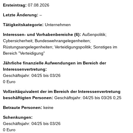
i
Ersteintrag:
07.08.2026
s
l
Letzte Änderung:
–
s
e
e
Tätigkeitskategorie:
Unternehmen
e
p
r
Interessen- und Vorhabenbereiche (6):
Außenpolitik;
r
Cybersicherheit; Bundeswehrangelegenheiten;
Rüstungsangelegenheiten; Verteidigungspolitik; Sonstiges im
o
Bereich "Verteidigung"
S
Jährliche finanzielle Aufwendungen im Bereich der
e
Interessenvertretung:
i
Geschäftsjahr: 04/25 bis 03/26
0 Euro
t
e
Vollzeitäquivalent der im Bereich der Interessenvertretung
beschäftigten Personen:
Geschäftsjahr: 04/25 bis 03/26
0,25
Betraute Personen:
keine
Schenkungen:
Geschäftsjahr: 04/25 bis 03/26
0 Euro