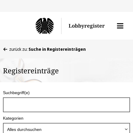
Direkt
Direk
zu
zum
Men
Lobbyregister
den
Inhal
öffne
Sucherge
Sie
zurück zu:
Suche in Registereinträgen
befinden
sich
Registereinträge
hier:
S
Suchbegriff(e)
u
c
h
Kategorien
b
o
Alles durchsuchen