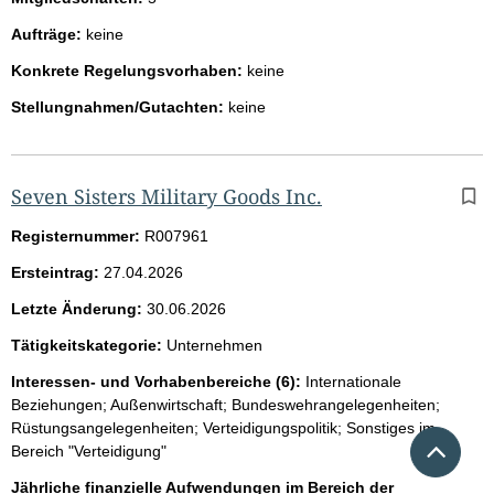
Aufträge:
keine
Konkrete Regelungsvorhaben:
keine
Stellungnahmen/Gutachten:
keine
Seven Sisters Military Goods Inc.
Registernummer:
R007961
Ersteintrag:
27.04.2026
Letzte Änderung:
30.06.2026
Tätigkeitskategorie:
Unternehmen
Interessen- und Vorhabenbereiche (6):
Internationale
Beziehungen; Außenwirtschaft; Bundeswehrangelegenheiten;
Rüstungsangelegenheiten; Verteidigungspolitik; Sonstiges im
Nach 
Bereich "Verteidigung"
Jährliche finanzielle Aufwendungen im Bereich der