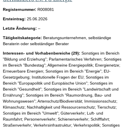
Registernummer:
R008081
Ersteintrag:
25.06.2026
l
Letzte Änderung:
–
e
Tätigkeitskategorie:
Beratungsunternehmen, selbständige
e
Beraterin oder selbständiger Berater
r
Interessen- und Vorhabenbereiche (29):
Sonstiges im Bereich
"Bildung und Erziehung"; Parlamentarisches Verfahren; Sonstiges
im Bereich "Bundestag"; Allgemeine Energiepolitik; Energienetze;
Erneuerbare Energien; Sonstiges im Bereich "Energie"; EU-
Gesetzgebung; Institutionelle Fragen der EU; Sonstiges im
Bereich "Europapolitik und Europäische Union"; Sonstiges im
Bereich "Gesundheit"; Sonstiges im Bereich "Landwirtschaft und
Ernährung"; Sonstiges im Bereich "Raumordnung, Bau- und
Wohnungswesen"; Artenschutz/Biodiversität; Immissionsschutz;
Klimaschutz; Nachhaltigkeit und Ressourcenschutz; Tierschutz;
Sonstiges im Bereich "Umwelt"; Güterverkehr; Luft- und
Raumfahrt; Personenverkehr; Schienenverkehr; Schifffahrt;
Straßenverkehr; Verkehrsinfrastruktur; Verkehrspolitik; Sonstiges