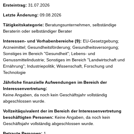
i
Ersteintrag:
31.07.2026
s
Letzte Änderung:
09.08.2026
s
e
Tätigkeitskategorie:
Beratungsunternehmen, selbständige
Beraterin oder selbständiger Berater
p
r
Interessen- und Vorhabenbereiche (9):
EU-Gesetzgebung;
Arzneimittel; Gesundheitsförderung; Gesundheitsversorgung;
o
Sonstiges im Bereich "Gesundheit"; Lebens- und
S
Genussmittelindustrie; Sonstiges im Bereich "Landwirtschaft und
e
Ernährung"; Industriepolitik; Wissenschaft, Forschung und
Technologie
i
Jährliche finanzielle Aufwendungen im Bereich der
t
Interessenvertretung:
e
Keine Angaben, da noch kein Geschäftsjahr vollständig
abgeschlossen wurde.
Vollzeitäquivalent der im Bereich der Interessenvertretung
beschäftigten Personen:
Keine Angaben, da noch kein
Geschäftsjahr vollständig abgeschlossen wurde.
Betraute Personen:
1