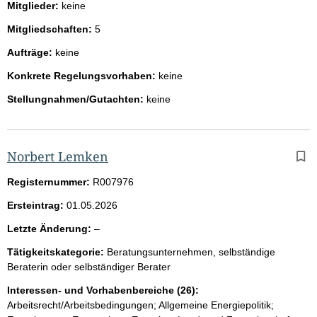
Mitglieder:
keine
Mitgliedschaften:
5
Aufträge:
keine
Konkrete Regelungsvorhaben:
keine
Stellungnahmen/Gutachten:
keine
Norbert Lemken
Registernummer:
R007976
Ersteintrag:
01.05.2026
l
Letzte Änderung:
–
e
Tätigkeitskategorie:
Beratungsunternehmen, selbständige
e
Beraterin oder selbständiger Berater
r
Interessen- und Vorhabenbereiche (26):
Arbeitsrecht/Arbeitsbedingungen; Allgemeine Energiepolitik;