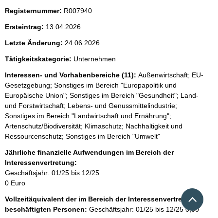
Registernummer:
R007940
Ersteintrag:
13.04.2026
Letzte Änderung:
24.06.2026
Tätigkeitskategorie:
Unternehmen
Interessen- und Vorhabenbereiche (11):
Außenwirtschaft; EU-
Gesetzgebung; Sonstiges im Bereich "Europapolitik und
Europäische Union"; Sonstiges im Bereich "Gesundheit"; Land-
und Forstwirtschaft; Lebens- und Genussmittelindustrie;
Sonstiges im Bereich "Landwirtschaft und Ernährung";
Artenschutz/Biodiversität; Klimaschutz; Nachhaltigkeit und
Ressourcenschutz; Sonstiges im Bereich "Umwelt"
Jährliche finanzielle Aufwendungen im Bereich der
Interessenvertretung:
Geschäftsjahr: 01/25 bis 12/25
0 Euro
Nach 
Vollzeitäquivalent der im Bereich der Interessenvertretung
beschäftigten Personen:
Geschäftsjahr: 01/25 bis 12/25
0,00