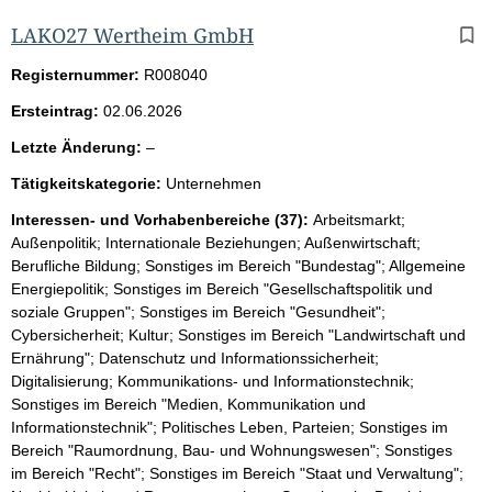
LAKO27 Wertheim GmbH
Registernummer:
R008040
Ersteintrag:
02.06.2026
l
Letzte Änderung:
–
e
Tätigkeitskategorie:
Unternehmen
e
r
Interessen- und Vorhabenbereiche (37):
Arbeitsmarkt;
Außenpolitik; Internationale Beziehungen; Außenwirtschaft;
Berufliche Bildung; Sonstiges im Bereich "Bundestag"; Allgemeine
Energiepolitik; Sonstiges im Bereich "Gesellschaftspolitik und
soziale Gruppen"; Sonstiges im Bereich "Gesundheit";
Cybersicherheit; Kultur; Sonstiges im Bereich "Landwirtschaft und
Ernährung"; Datenschutz und Informationssicherheit;
Digitalisierung; Kommunikations- und Informationstechnik;
Sonstiges im Bereich "Medien, Kommunikation und
Informationstechnik"; Politisches Leben, Parteien; Sonstiges im
Bereich "Raumordnung, Bau- und Wohnungswesen"; Sonstiges
im Bereich "Recht"; Sonstiges im Bereich "Staat und Verwaltung";