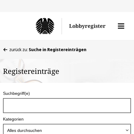
Direkt
Direk
zu
zum
Men
Lobbyregister
den
Inhal
öffne
Sucherge
Sie
zurück zu:
Suche in Registereinträgen
befinden
sich
Registereinträge
hier:
S
Suchbegriff(e)
u
c
h
Kategorien
b
o
Alles durchsuchen