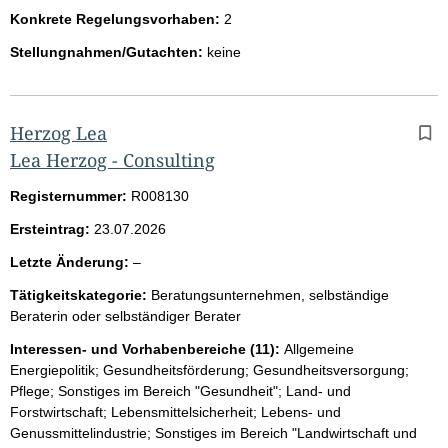
Konkrete Regelungsvorhaben:
2
Stellungnahmen/Gutachten:
keine
Herzog Lea
Lea Herzog - Consulting
Registernummer:
R008130
Ersteintrag:
23.07.2026
l
Letzte Änderung:
–
e
Tätigkeitskategorie:
Beratungsunternehmen, selbständige
e
Beraterin oder selbständiger Berater
r
Interessen- und Vorhabenbereiche (11):
Allgemeine
Energiepolitik; Gesundheitsförderung; Gesundheitsversorgung;
Pflege; Sonstiges im Bereich "Gesundheit"; Land- und
Forstwirtschaft; Lebensmittelsicherheit; Lebens- und
Genussmittelindustrie; Sonstiges im Bereich "Landwirtschaft und