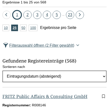
Ergebnisse 1 bis 25 von 568
Eine
Seite
Seite
Seite
Seite
Seite
Seite
Eine
1
2
3
4
5
23
...
Seite
Seite
A
Ergebnisse pro Seite
10
Ergebnisse
25
Ergebnisse
50
Ergebnisse
100
Ergebnisse
zurück
vor
n
pro
pro
pro
pro
Seite
Seite
Seite
Seite
z
Filterauswahl öffnen
(2 Filter gewählt)
a
h
Gefundene Registereinträge
(568)
l
Sortieren nach
E
r
g
e
b
FRITZ Public Affairs & Consulting GmbH
n
Registernummer:
R008146