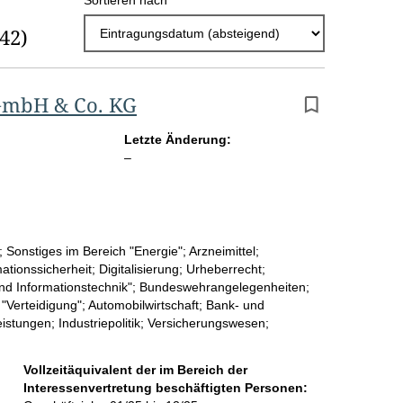
Sortieren nach
r
(42)
g
e
b
GmbH & Co. KG
n
Letzte Änderung:
i
l
–
e
s
e
s
r
e
 Sonstiges im Bereich "Energie"; Arzneimittel;
p
ionssicherheit; Digitalisierung; Urheberrecht;
nd Informationstechnik"; Bundeswehrangelegenheiten;
r
Verteidigung"; Automobilwirtschaft; Bank- und
tungen; Industriepolitik; Versicherungswesen;
o
S
Vollzeitäquivalent der im Bereich der
e
Interessenvertretung beschäftigten Personen: