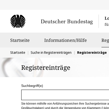
L
fü
Hauptnavigation
Startseite
Informationen/Hilfe
Reg
Sie
Startseite
Suche in Registereinträgen
Registereinträge
befinden
Registereinträge
sich
hier:
S
Suchbegriff(e)
u
c
Sie können mithilfe von Anführungszeichen Ihre Suchergebnisse auf
h
Großbuchstaben) und durch die Verwendung von Klammern () könn