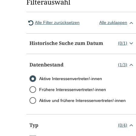
Filterauswahl
Alle Filter zurücksetzen
Alle zuklappen
Historische Suche zum Datum
(
0
/
1
)
Datenbestand
(
1
/
3
)
Aktive Interessenvertreter/-innen
Frühere Interessenvertreter/-innen
Aktive und frühere Interessenvertreter/-innen
Typ
(
0
/
4
)