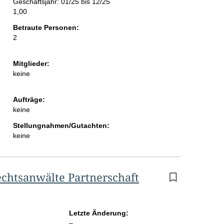
Geschäftsjahr: 01/25 bis 12/25
i
1,00
t
Betraute Personen:
2
e
Mitglieder:
keine
Aufträge:
keine
Stellungnahmen/Gutachten:
keine
echtsanwälte Partnerschaft
Letzte Änderung:
l
–