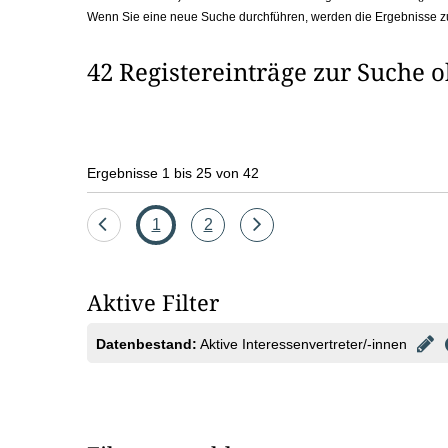
Wenn Sie eine neue Suche durchführen, werden die Ergebnisse z
b
o
42 Registereinträge zur Suche 
x
Ergebnisse 1 bis 25 von 42
Eine
Seite
Seite
Eine
1
2
Seite
Seite
zurück
vor
Aktive Filter
Datenbestand:
Aktive Interessenvertreter/-innen