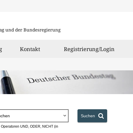
Direkt
Direkt
zu
zum
ag und der Bundesregierung
den
Inhalt
Suchergeb
g
Kontakt
Registrierung/Login
uchen
Suchen
en Operatoren UND, ODER, NICHT (in