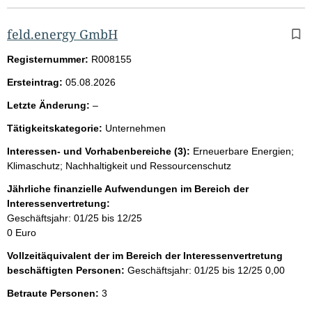
feld.energy GmbH
Registernummer:
R008155
Ersteintrag:
05.08.2026
l
Letzte Änderung:
–
e
Tätigkeitskategorie:
Unternehmen
e
r
Interessen- und Vorhabenbereiche (3):
Erneuerbare Energien;
Klimaschutz; Nachhaltigkeit und Ressourcenschutz
Jährliche finanzielle Aufwendungen im Bereich der
Interessenvertretung:
Geschäftsjahr: 01/25 bis 12/25
0 Euro
Vollzeitäquivalent der im Bereich der Interessenvertretung
beschäftigten Personen:
Geschäftsjahr: 01/25 bis 12/25
0,00
Betraute Personen:
3