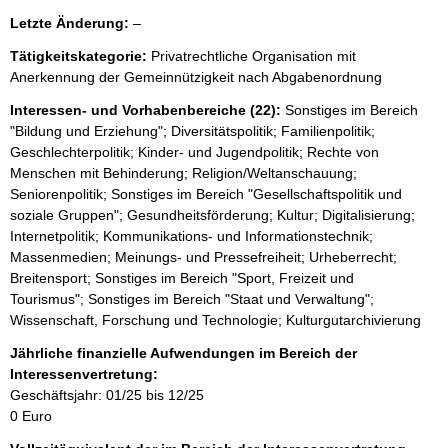
l
Letzte Änderung:
–
e
Tätigkeitskategorie:
Privatrechtliche Organisation mit
e
Anerkennung der Gemeinnützigkeit nach Abgabenordnung
r
Interessen- und Vorhabenbereiche (22):
Sonstiges im Bereich
"Bildung und Erziehung"; Diversitätspolitik; Familienpolitik;
Geschlechterpolitik; Kinder- und Jugendpolitik; Rechte von
Menschen mit Behinderung; Religion/Weltanschauung;
Seniorenpolitik; Sonstiges im Bereich "Gesellschaftspolitik und
soziale Gruppen"; Gesundheitsförderung; Kultur; Digitalisierung;
Internetpolitik; Kommunikations- und Informationstechnik;
Massenmedien; Meinungs- und Pressefreiheit; Urheberrecht;
Breitensport; Sonstiges im Bereich "Sport, Freizeit und
Tourismus"; Sonstiges im Bereich "Staat und Verwaltung";
Wissenschaft, Forschung und Technologie; Kulturgutarchivierung
Jährliche finanzielle Aufwendungen im Bereich der
Interessenvertretung:
Geschäftsjahr: 01/25 bis 12/25
0 Euro