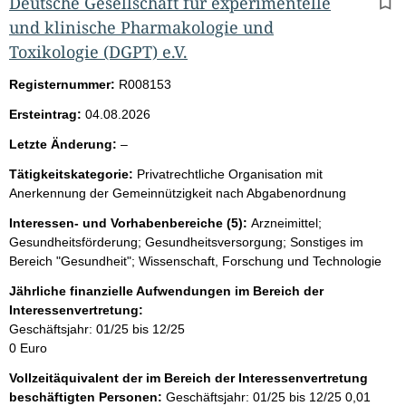
Deutsche Gesellschaft für experimentelle
und klinische Pharmakologie und
Toxikologie (DGPT) e.V.
Registernummer:
R008153
Ersteintrag:
04.08.2026
l
Letzte Änderung:
–
e
Tätigkeitskategorie:
Privatrechtliche Organisation mit
e
Anerkennung der Gemeinnützigkeit nach Abgabenordnung
r
Interessen- und Vorhabenbereiche (5):
Arzneimittel;
Gesundheitsförderung; Gesundheitsversorgung; Sonstiges im
Bereich "Gesundheit"; Wissenschaft, Forschung und Technologie
Jährliche finanzielle Aufwendungen im Bereich der
Interessenvertretung:
Geschäftsjahr: 01/25 bis 12/25
0 Euro
Vollzeitäquivalent der im Bereich der Interessenvertretung
beschäftigten Personen:
Geschäftsjahr: 01/25 bis 12/25
0,01