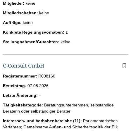
Mitglieder:
keine
Mitgliedschaften:
keine
Aufträge:
keine
Konkrete Regelungsvorhaben:
1
Stellungnahmen/Gutachten:
keine
C-Consult GmbH
Registernummer:
R008160
Ersteintrag:
07.08.2026
l
Letzte Änderung:
–
e
Tätigkeitskategorie:
Beratungsunternehmen, selbständige
e
Beraterin oder selbständiger Berater
r
Interessen- und Vorhabenbereiche (11):
Parlamentarisches
Verfahren; Gemeinsame Außen- und Sicherheitspolitik der EU;