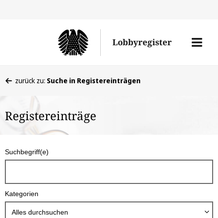
Direkt
Direk
zu
zum
Men
Lobbyregister
den
Inhal
öffne
Sucherge
Sie
zurück zu:
Suche in Registereinträgen
befinden
sich
Registereinträge
hier:
S
Suchbegriff(e)
u
c
h
Kategorien
b
o
Alles durchsuchen