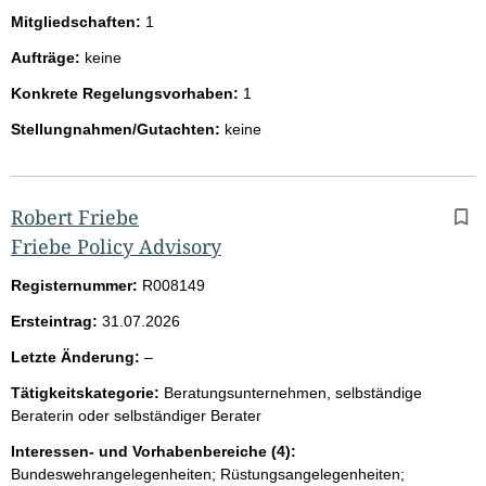
Mitgliedschaften:
1
Aufträge:
keine
Konkrete Regelungsvorhaben:
1
Stellungnahmen/Gutachten:
keine
Robert Friebe
Friebe Policy Advisory
Registernummer:
R008149
Ersteintrag:
31.07.2026
l
Letzte Änderung:
–
e
Tätigkeitskategorie:
Beratungsunternehmen, selbständige
e
Beraterin oder selbständiger Berater
r
Interessen- und Vorhabenbereiche (4):
Bundeswehrangelegenheiten; Rüstungsangelegenheiten;