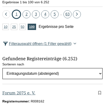
Ergebnisse 1 bis 100 von 6.252
Eine
Seite
Seite
Seite
Seite
Seite
Seite
Eine
1
2
3
4
5
63
...
Seite
Seite
A
Ergebnisse pro Seite
10
Ergebnisse
25
Ergebnisse
50
Ergebnisse
100
Ergebnisse
zurück
vor
n
pro
pro
pro
pro
Seite
Seite
Seite
Seite
z
Filterauswahl öffnen
(1 Filter gewählt)
a
h
Gefundene Registereinträge
(6.252)
l
Sortieren nach
E
r
g
e
b
Forum 2075 e. V.
n
Registernummer:
R008162