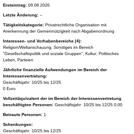
i
Ersteintrag:
09.08.2026
s
l
Letzte Änderung:
–
s
e
e
Tätigkeitskategorie:
Privatrechtliche Organisation mit
e
Anerkennung der Gemeinnützigkeit nach Abgabenordnung
p
r
r
Interessen- und Vorhabenbereiche (4):
Religion/Weltanschauung; Sonstiges im Bereich
o
"Gesellschaftspolitik und soziale Gruppen"; Kultur; Politisches
S
Leben, Parteien
e
Jährliche finanzielle Aufwendungen im Bereich der
i
Interessenvertretung:
Geschäftsjahr: 10/25 bis 12/25
t
0 Euro
e
Vollzeitäquivalent der im Bereich der Interessenvertretung
beschäftigten Personen:
Geschäftsjahr: 10/25 bis 12/25
0,00
Betraute Personen:
1
Schenkungen:
Geschäftsjahr: 10/25 bis 12/25