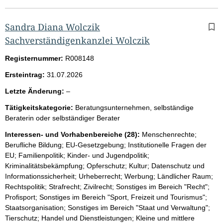
Sandra Diana Wolczik
Sachverständigenkanzlei Wolczik
Registernummer:
R008148
Ersteintrag:
31.07.2026
l
Letzte Änderung:
–
e
Tätigkeitskategorie:
Beratungsunternehmen, selbständige
e
Beraterin oder selbständiger Berater
r
Interessen- und Vorhabenbereiche (28):
Menschenrechte;
Berufliche Bildung; EU-Gesetzgebung; Institutionelle Fragen der
EU; Familienpolitik; Kinder- und Jugendpolitik;
Kriminalitätsbekämpfung; Opferschutz; Kultur; Datenschutz und
Informationssicherheit; Urheberrecht; Werbung; Ländlicher Raum;
Rechtspolitik; Strafrecht; Zivilrecht; Sonstiges im Bereich "Recht";
Profisport; Sonstiges im Bereich "Sport, Freizeit und Tourismus";
Staatsorganisation; Sonstiges im Bereich "Staat und Verwaltung";
Tierschutz; Handel und Dienstleistungen; Kleine und mittlere