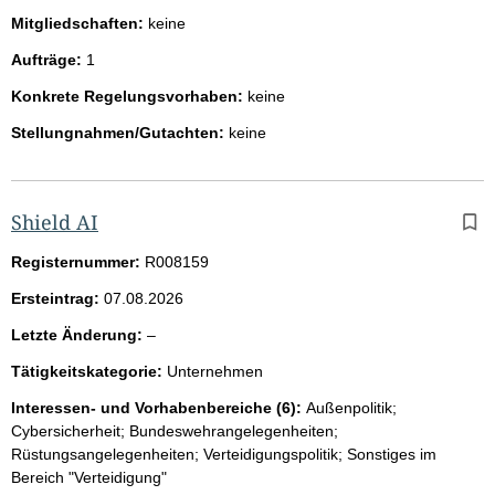
Mitgliedschaften:
keine
Aufträge:
1
Konkrete Regelungsvorhaben:
keine
Stellungnahmen/Gutachten:
keine
Shield AI
Registernummer:
R008159
Ersteintrag:
07.08.2026
l
Letzte Änderung:
–
e
Tätigkeitskategorie:
Unternehmen
e
r
Interessen- und Vorhabenbereiche (6):
Außenpolitik;
Cybersicherheit; Bundeswehrangelegenheiten;
Rüstungsangelegenheiten; Verteidigungspolitik; Sonstiges im
Bereich "Verteidigung"