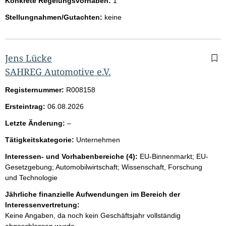
Konkrete Regelungsvorhaben:
1
Stellungnahmen/Gutachten:
keine
Jens Lücke
SAHREG Automotive e.V.
Registernummer:
R008158
Ersteintrag:
06.08.2026
l
Letzte Änderung:
–
e
Tätigkeitskategorie:
Unternehmen
e
r
Interessen- und Vorhabenbereiche (4):
EU-Binnenmarkt; EU-
Gesetzgebung; Automobilwirtschaft; Wissenschaft, Forschung
und Technologie
Jährliche finanzielle Aufwendungen im Bereich der
Interessenvertretung:
Keine Angaben, da noch kein Geschäftsjahr vollständig
abgeschlossen wurde.