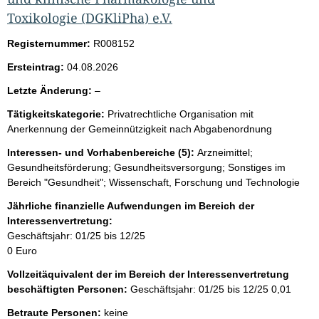
Toxikologie (DGKliPha) e.V.
Registernummer:
R008152
Ersteintrag:
04.08.2026
l
Letzte Änderung:
–
e
Tätigkeitskategorie:
Privatrechtliche Organisation mit
e
Anerkennung der Gemeinnützigkeit nach Abgabenordnung
r
Interessen- und Vorhabenbereiche (5):
Arzneimittel;
Gesundheitsförderung; Gesundheitsversorgung; Sonstiges im
Bereich "Gesundheit"; Wissenschaft, Forschung und Technologie
Jährliche finanzielle Aufwendungen im Bereich der
Interessenvertretung:
Geschäftsjahr: 01/25 bis 12/25
0 Euro
Vollzeitäquivalent der im Bereich der Interessenvertretung
beschäftigten Personen:
Geschäftsjahr: 01/25 bis 12/25
0,01
Betraute Personen:
keine