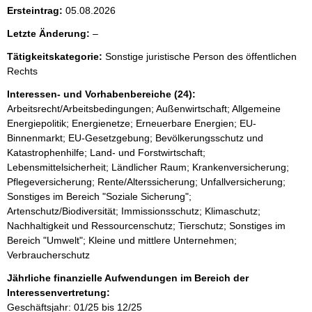
Ersteintrag:
05.08.2026
l
Letzte Änderung:
–
e
Tätigkeitskategorie:
Sonstige juristische Person des öffentlichen
e
Rechts
r
Interessen- und Vorhabenbereiche (24):
Arbeitsrecht/Arbeitsbedingungen; Außenwirtschaft; Allgemeine
Energiepolitik; Energienetze; Erneuerbare Energien; EU-
Binnenmarkt; EU-Gesetzgebung; Bevölkerungsschutz und
Katastrophenhilfe; Land- und Forstwirtschaft;
Lebensmittelsicherheit; Ländlicher Raum; Krankenversicherung;
Pflegeversicherung; Rente/Alterssicherung; Unfallversicherung;
Sonstiges im Bereich "Soziale Sicherung";
Artenschutz/Biodiversität; Immissionsschutz; Klimaschutz;
Nachhaltigkeit und Ressourcenschutz; Tierschutz; Sonstiges im
Bereich "Umwelt"; Kleine und mittlere Unternehmen;
Verbraucherschutz
Jährliche finanzielle Aufwendungen im Bereich der
Interessenvertretung:
Geschäftsjahr: 01/25 bis 12/25