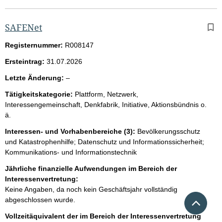
SAFENet
Registernummer:
R008147
Ersteintrag:
31.07.2026
l
Letzte Änderung:
–
e
Tätigkeitskategorie:
Plattform, Netzwerk,
e
Interessengemeinschaft, Denkfabrik, Initiative, Aktionsbündnis o.
r
ä.
Interessen- und Vorhabenbereiche (3):
Bevölkerungsschutz
und Katastrophenhilfe; Datenschutz und Informationssicherheit;
Kommunikations- und Informationstechnik
Jährliche finanzielle Aufwendungen im Bereich der
Interessenvertretung:
Keine Angaben, da noch kein Geschäftsjahr vollständig
Nach 
abgeschlossen wurde.
Vollzeitäquivalent der im Bereich der Interessenvertretung