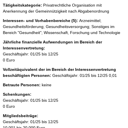
e
Tätigkeitskategorie:
Privatrechtliche Organisation mit
e
Anerkennung der Gemeinnützigkeit nach Abgabenordnung
r
Interessen- und Vorhabenbereiche (5):
Arzneimittel;
Gesundheitsförderung; Gesundheitsversorgung; Sonstiges im
Bereich "Gesundheit"; Wissenschaft, Forschung und Technologie
Jährliche finanzielle Aufwendungen im Bereich der
Interessenvertretung:
Geschäftsjahr: 01/25 bis 12/25
0 Euro
Vollzeitäquivalent der im Bereich der Interessenvertretung
beschäftigten Personen:
Geschäftsjahr: 01/25 bis 12/25
0,01
Betraute Personen:
keine
Schenkungen:
Geschäftsjahr: 01/25 bis 12/25
0 Euro
Mitgliedsbeiträge:
Geschäftsjahr: 01/25 bis 12/25
10.001 bis 20.000 Euro