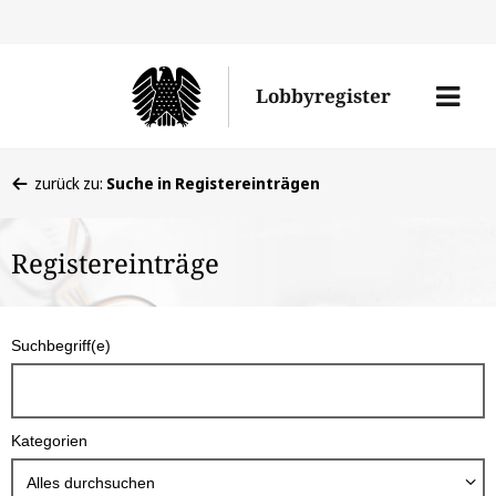
Direkt
Direk
zu
zum
Men
Lobbyregister
den
Inhal
öffne
Sucherge
Sie
zurück zu:
Suche in Registereinträgen
befinden
sich
Registereinträge
hier:
S
Suchbegriff(e)
u
c
h
Kategorien
b
o
Alles durchsuchen