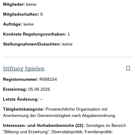
Mitglieder:
keine
Mitgliedschaften:
6
Aufträge:
keine
Konkrete Regelungsvorhaben:
1
Stellungnahmen/Gutachten:
keine
Stiftung Spielen
Registernummer:
R008154
Ersteintrag:
05.08.2026
l
Letzte Änderung:
–
e
Tätigkeitskategorie:
Privatrechtliche Organisation mit
e
Anerkennung der Gemeinnützigkeit nach Abgabenordnung
r
Interessen- und Vorhabenbereiche (22):
Sonstiges im Bereich
"Bildung und Erziehung"; Diversitätspolitik; Familienpolitik;