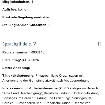
Mitgliedschaften:
1
Aufträge:
keine
Konkrete Regelungsvorhaben:
5
Stellungnahmen/Gutachten:
3
Sprachgil.de e. V.
Registernummer:
R008145
Ersteintrag:
30.07.2026
l
Letzte Änderung:
–
e
Tätigkeitskategorie:
Privatrechtliche Organisation mit
e
Anerkennung der Gemeinnützigkeit nach Abgabenordnung
r
Interessen- und Vorhabenbereiche (29):
Sonstiges im Bereich
"Arbeit und Beschäftigung"; Berufliche Bildung; Hochschulbildung;
Sonstiges im Bereich "Bildung und Erziehung"; Sonstiges im
Bereich "Europapolitik und Europäische Union"; Rechte von