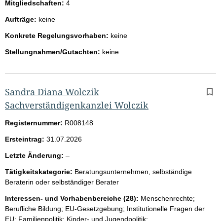
Mitgliedschaften:
4
Aufträge:
keine
Konkrete Regelungsvorhaben:
keine
Stellungnahmen/Gutachten:
keine
Sandra Diana Wolczik
Sachverständigenkanzlei Wolczik
Registernummer:
R008148
Ersteintrag:
31.07.2026
l
Letzte Änderung:
–
e
Tätigkeitskategorie:
Beratungsunternehmen, selbständige
e
Beraterin oder selbständiger Berater
r
Interessen- und Vorhabenbereiche (28):
Menschenrechte;
Berufliche Bildung; EU-Gesetzgebung; Institutionelle Fragen der
EU; Familienpolitik; Kinder- und Jugendpolitik;