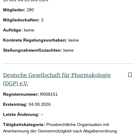
Mitglieder:
280
Mitgliedschaften:
3
Aufträge:
keine
Konkrete Regelungsvorhaben:
keine
Stellungnahmen/Gutachten:
keine
Deutsche Gesellschaft für Pharmakologie
(DGP) e.V.
Registernummer:
R008151
Ersteintrag:
04.08.2026
l
Letzte Änderung:
–
e
Tätigkeitskategorie:
Privatrechtliche Organisation mit
e
Anerkennung der Gemeinnützigkeit nach Abgabenordnung
r