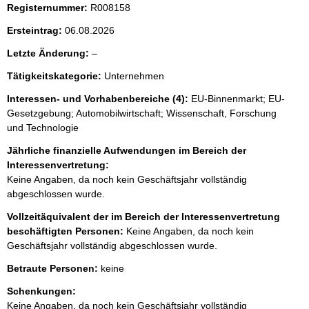
i
Registernummer:
R008158
s
Ersteintrag:
06.08.2026
s
l
Letzte Änderung:
–
e
e
p
Tätigkeitskategorie:
Unternehmen
e
r
r
Interessen- und Vorhabenbereiche (4):
EU-Binnenmarkt; EU-
Gesetzgebung; Automobilwirtschaft; Wissenschaft, Forschung
o
und Technologie
S
Jährliche finanzielle Aufwendungen im Bereich der
e
Interessenvertretung:
i
Keine Angaben, da noch kein Geschäftsjahr vollständig
t
abgeschlossen wurde.
e
Vollzeitäquivalent der im Bereich der Interessenvertretung
beschäftigten Personen:
Keine Angaben, da noch kein
Geschäftsjahr vollständig abgeschlossen wurde.
Betraute Personen:
keine
Schenkungen:
Keine Angaben, da noch kein Geschäftsjahr vollständig