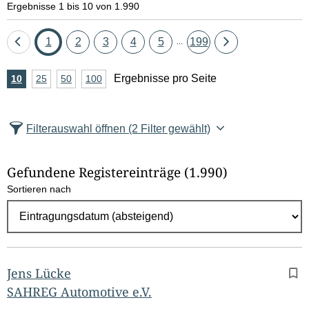
Ergebnisse 1 bis 10 von 1.990
Eine
Seite
Seite
Seite
Seite
Seite
Seite
Eine
1
2
3
4
5
199
...
Seite
Seite
A
Ergebnisse pro Seite
10
Ergebnisse
25
Ergebnisse
50
Ergebnisse
100
Ergebnisse
zurück
vor
n
pro
pro
pro
pro
Seite
Seite
Seite
Seite
z
Filterauswahl öffnen
(2 Filter gewählt)
a
h
Gefundene Registereinträge
(1.990)
l
Sortieren nach
E
r
g
e
b
Jens Lücke
n
SAHREG Automotive e.V.