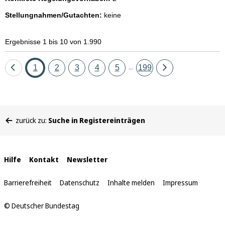
Stellungnahmen/Gutachten:
keine
Ergebnisse 1 bis 10 von 1.990
Eine
Seite
Seite
Seite
Seite
Seite
Seite
Eine
1
2
3
4
5
199
...
Seite
Seite
zurück
vor
Sie
zurück zu:
Suche in Registereinträgen
befinden
sich
hier:
Interne
Hilfe
Kontakt
Newsletter
Links
Barrierefreiheit
Datenschutz
Inhalte melden
Impressum
© Deutscher Bundestag