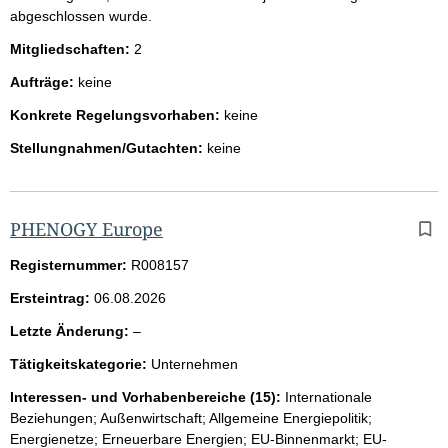
abgeschlossen wurde.
Mitgliedschaften:
2
Aufträge:
keine
Konkrete Regelungsvorhaben:
keine
Stellungnahmen/Gutachten:
keine
PHENOGY Europe
Registernummer:
R008157
Ersteintrag:
06.08.2026
l
Letzte Änderung:
–
e
Tätigkeitskategorie:
Unternehmen
e
r
Interessen- und Vorhabenbereiche (15):
Internationale
Beziehungen; Außenwirtschaft; Allgemeine Energiepolitik;
Energienetze; Erneuerbare Energien; EU-Binnenmarkt; EU-