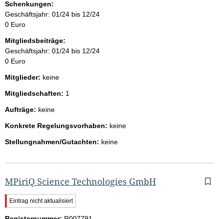
Schenkungen:
Geschäftsjahr: 01/24 bis 12/24
0 Euro
Mitgliedsbeiträge:
Geschäftsjahr: 01/24 bis 12/24
0 Euro
Mitglieder:
keine
Mitgliedschaften:
1
Aufträge:
keine
Konkrete Regelungsvorhaben:
keine
Stellungnahmen/Gutachten:
keine
MPiriQ Science Technologies GmbH
W
Eintrag nicht aktualisiert
i
Registernummer:
c
R007791