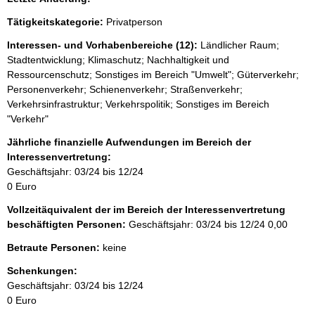
g
e
e
Tätigkeitskategorie:
Privatperson
e
r
H
r
Interessen- und Vorhabenbereiche (12):
Ländlicher Raum;
i
Stadtentwicklung; Klimaschutz; Nachhaltigkeit und
n
Ressourcenschutz; Sonstiges im Bereich "Umwelt"; Güterverkehr;
w
Personenverkehr; Schienenverkehr; Straßenverkehr;
e
Verkehrsinfrastruktur; Verkehrspolitik; Sonstiges im Bereich
i
s
"Verkehr"
:
Jährliche finanzielle Aufwendungen im Bereich der
Interessenvertretung:
Geschäftsjahr: 03/24 bis 12/24
0 Euro
Vollzeitäquivalent der im Bereich der Interessenvertretung
beschäftigten Personen:
Geschäftsjahr: 03/24 bis 12/24
0,00
Betraute Personen:
keine
Schenkungen:
Geschäftsjahr: 03/24 bis 12/24
0 Euro