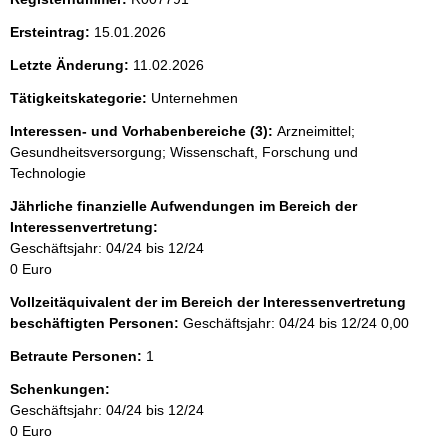
h
Ersteintrag:
15.01.2026
t
i
Letzte Änderung:
11.02.2026
g
e
Tätigkeitskategorie:
Unternehmen
r
H
Interessen- und Vorhabenbereiche (3):
Arzneimittel;
i
Gesundheitsversorgung; Wissenschaft, Forschung und
n
Technologie
w
e
Jährliche finanzielle Aufwendungen im Bereich der
i
Interessenvertretung:
s
Geschäftsjahr: 04/24 bis 12/24
:
0 Euro
Vollzeitäquivalent der im Bereich der Interessenvertretung
beschäftigten Personen:
Geschäftsjahr: 04/24 bis 12/24
0,00
Betraute Personen:
1
Schenkungen:
Geschäftsjahr: 04/24 bis 12/24
0 Euro