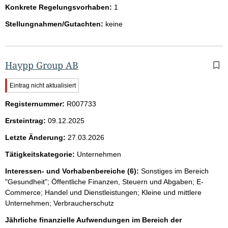
Konkrete Regelungsvorhaben:
1
Stellungnahmen/Gutachten:
keine
Haypp Group AB
W
Eintrag nicht aktualisiert
i
Registernummer:
c
R007733
h
Ersteintrag:
09.12.2025
t
i
Letzte Änderung:
27.03.2026
g
e
Tätigkeitskategorie:
Unternehmen
r
H
Interessen- und Vorhabenbereiche (6):
Sonstiges im Bereich
i
"Gesundheit"; Öffentliche Finanzen, Steuern und Abgaben; E-
n
Commerce; Handel und Dienstleistungen; Kleine und mittlere
w
Unternehmen; Verbraucherschutz
e
i
Jährliche finanzielle Aufwendungen im Bereich der
s