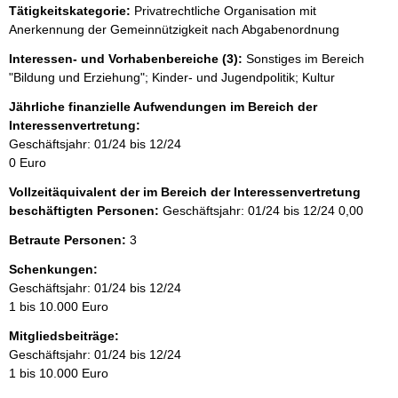
e
Tätigkeitskategorie:
Privatrechtliche Organisation mit
r
Anerkennung der Gemeinnützigkeit nach Abgabenordnung
H
i
Interessen- und Vorhabenbereiche (3):
Sonstiges im Bereich
n
"Bildung und Erziehung"; Kinder- und Jugendpolitik; Kultur
w
e
Jährliche finanzielle Aufwendungen im Bereich der
i
Interessenvertretung:
s
Geschäftsjahr: 01/24 bis 12/24
:
0 Euro
Vollzeitäquivalent der im Bereich der Interessenvertretung
beschäftigten Personen:
Geschäftsjahr: 01/24 bis 12/24
0,00
Betraute Personen:
3
Schenkungen:
Geschäftsjahr: 01/24 bis 12/24
1 bis 10.000 Euro
Mitgliedsbeiträge:
Geschäftsjahr: 01/24 bis 12/24
1 bis 10.000 Euro