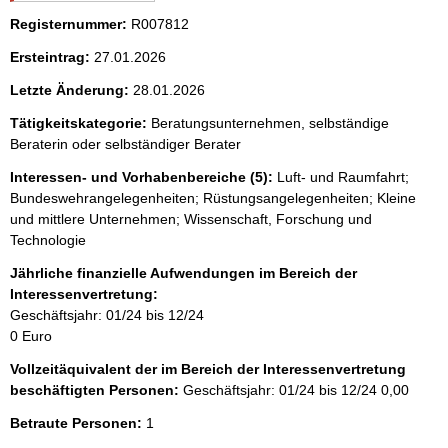
i
i
Registernummer:
c
R007812
s
h
s
Ersteintrag:
27.01.2026
t
i
e
Letzte Änderung:
28.01.2026
g
p
e
Tätigkeitskategorie:
Beratungsunternehmen, selbständige
r
r
Beraterin oder selbständiger Berater
H
o
i
Interessen- und Vorhabenbereiche (5):
Luft- und Raumfahrt;
n
S
Bundeswehrangelegenheiten; Rüstungsangelegenheiten; Kleine
w
und mittlere Unternehmen; Wissenschaft, Forschung und
e
e
Technologie
i
i
s
Jährliche finanzielle Aufwendungen im Bereich der
:
t
Interessenvertretung:
e
Geschäftsjahr: 01/24 bis 12/24
0 Euro
Vollzeitäquivalent der im Bereich der Interessenvertretung
beschäftigten Personen:
Geschäftsjahr: 01/24 bis 12/24
0,00
Betraute Personen:
1