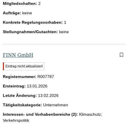
Mitgliedschaften:
2
Aufträge:
keine
Konkrete Regelungsvorhaben:
1
Stellungnahmen/Gutachten:
keine
FINN GmbH
W
Eintrag nicht aktualisiert
i
Registernummer:
c
R007787
h
Ersteintrag:
13.01.2026
t
i
Letzte Änderung:
13.02.2026
g
e
Tätigkeitskategorie:
Unternehmen
r
H
Interessen- und Vorhabenbereiche (2):
Klimaschutz;
i
Verkehrspolitik
n
w