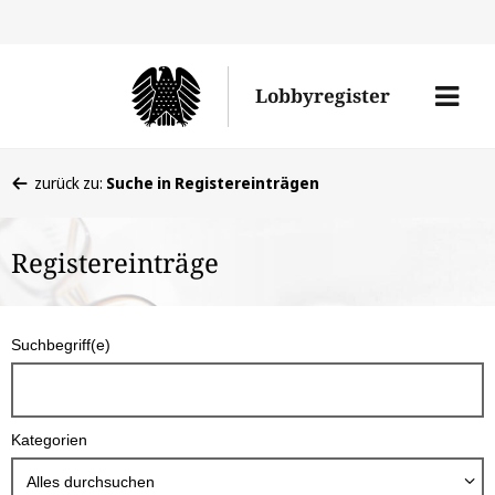
Direkt
Direk
zu
zum
Men
Lobbyregister
den
Inhal
öffne
Sucherge
Sie
zurück zu:
Suche in Registereinträgen
befinden
sich
Registereinträge
hier:
S
Suchbegriff(e)
u
c
h
Kategorien
b
o
Alles durchsuchen