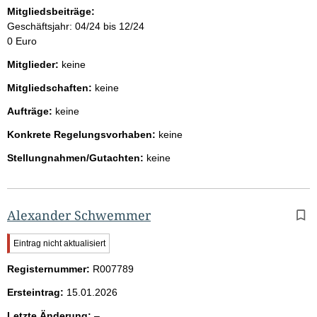
Mitgliedsbeiträge:
Geschäftsjahr: 04/24 bis 12/24
0 Euro
Mitglieder:
keine
Mitgliedschaften:
keine
Aufträge:
keine
Konkrete Regelungsvorhaben:
keine
Stellungnahmen/Gutachten:
keine
Alexander Schwemmer
W
Eintrag nicht aktualisiert
i
Registernummer:
c
R007789
h
Ersteintrag:
15.01.2026
t
i
l
Letzte Änderung:
–