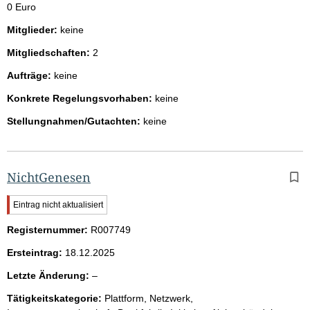
0 Euro
Mitglieder:
keine
Mitgliedschaften:
2
Aufträge:
keine
Konkrete Regelungsvorhaben:
keine
Stellungnahmen/Gutachten:
keine
NichtGenesen
W
Eintrag nicht aktualisiert
i
Registernummer:
c
R007749
h
Ersteintrag:
18.12.2025
t
i
l
Letzte Änderung:
–
g
e
e
Tätigkeitskategorie:
Plattform, Netzwerk,
e
r