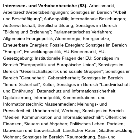
n
Interessen- und Vorhabenbereiche (83):
Arbeitsmarkt;
w
Arbeitsrecht/Arbeitsbedingungen; Sonstiges im Bereich "Arbeit
e
und Beschäftigung"; Außenpolitik; Internationale Beziehungen;
i
s
Außenwirtschaft; Berufliche Bildung; Sonstiges im Bereich
:
"Bildung und Erziehung"; Parlamentarisches Verfahren;
Allgemeine Energiepolitik; Atomenergie; Energienetze;
Erneuerbare Energien; Fossile Energien; Sonstiges im Bereich
"Energie"; Entwicklungspolitik; EU-Binnenmarkt; EU-
Gesetzgebung; Institutionelle Fragen der EU; Sonstiges im
Bereich "Europapolitik und Europäische Union"; Sonstiges im
Bereich "Gesellschaftspolitik und soziale Gruppen"; Sonstiges im
Bereich "Gesundheit"; Cybersicherheit; Sonstiges im Bereich
"Innere Sicherheit"; Kultur; Sonstiges im Bereich "Landwirtschaft
und Ernährung"; Datenschutz und Informationssicherheit;
Digitalisierung; Internetpolitik; Kommunikations- und
Informationstechnik; Massenmedien; Meinungs- und
Pressefreiheit; Urheberrecht; Werbung; Sonstiges im Bereich
"Medien, Kommunikation und Informationstechnik"; Öffentliche
Finanzen, Steuern und Abgaben; Politisches Leben, Parteien;
Bauwesen und Bauwirtschaft; Ländlicher Raum; Stadtentwicklung;
Wohnen; Sonstiges im Bereich "Raumordnung, Bau- und