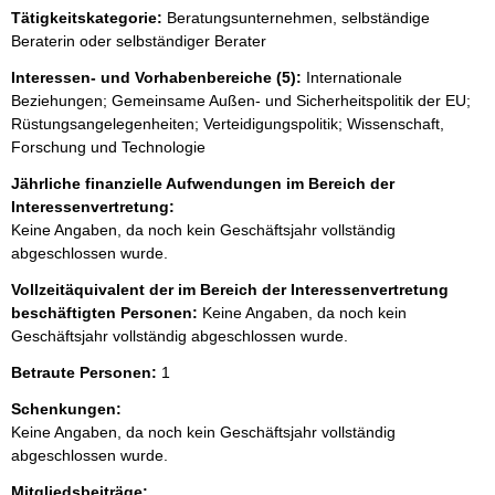
e
Tätigkeitskategorie:
Beratungsunternehmen, selbständige
r
Beraterin oder selbständiger Berater
H
i
Interessen- und Vorhabenbereiche (5):
Internationale
n
Beziehungen; Gemeinsame Außen- und Sicherheitspolitik der EU;
w
Rüstungsangelegenheiten; Verteidigungspolitik; Wissenschaft,
e
Forschung und Technologie
i
s
Jährliche finanzielle Aufwendungen im Bereich der
:
Interessenvertretung:
Keine Angaben, da noch kein Geschäftsjahr vollständig
abgeschlossen wurde.
Vollzeitäquivalent der im Bereich der Interessenvertretung
beschäftigten Personen:
Keine Angaben, da noch kein
Geschäftsjahr vollständig abgeschlossen wurde.
Betraute Personen:
1
Schenkungen:
Keine Angaben, da noch kein Geschäftsjahr vollständig
abgeschlossen wurde.
Mitgliedsbeiträge: