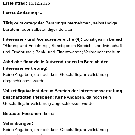
Ersteintrag:
15.12.2025
e
r
l
Letzte Änderung:
–
H
e
i
Tätigkeitskategorie:
Beratungsunternehmen, selbständige
e
n
Beraterin oder selbständiger Berater
r
w
e
Interessen- und Vorhabenbereiche (4):
Sonstiges im Bereich
i
"Bildung und Erziehung"; Sonstiges im Bereich "Landwirtschaft
s
und Ernährung"; Bank- und Finanzwesen; Verbraucherschutz
:
Jährliche finanzielle Aufwendungen im Bereich der
Interessenvertretung:
Keine Angaben, da noch kein Geschäftsjahr vollständig
abgeschlossen wurde.
Vollzeitäquivalent der im Bereich der Interessenvertretung
beschäftigten Personen:
Keine Angaben, da noch kein
Geschäftsjahr vollständig abgeschlossen wurde.
Betraute Personen:
keine
Schenkungen:
Keine Angaben, da noch kein Geschäftsjahr vollständig