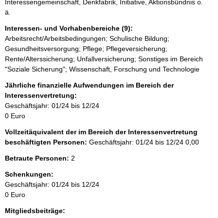
Interessengemeinschaft, Denkfabrik, Initiative, Aktionsbündnis o.
H
r
ä.
i
n
Interessen- und Vorhabenbereiche (9):
w
Arbeitsrecht/Arbeitsbedingungen; Schulische Bildung;
e
Gesundheitsversorgung; Pflege; Pflegeversicherung;
i
s
Rente/Alterssicherung; Unfallversicherung; Sonstiges im Bereich
:
"Soziale Sicherung"; Wissenschaft, Forschung und Technologie
Jährliche finanzielle Aufwendungen im Bereich der
Interessenvertretung:
Geschäftsjahr: 01/24 bis 12/24
0 Euro
Vollzeitäquivalent der im Bereich der Interessenvertretung
beschäftigten Personen:
Geschäftsjahr: 01/24 bis 12/24
0,00
Betraute Personen:
2
Schenkungen:
Geschäftsjahr: 01/24 bis 12/24
0 Euro
Mitgliedsbeiträge: