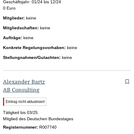
Geschäftsjahr: 01/24 bis 12/24
0 Euro
Mitglieder:
keine
Mitgliedschaften:
keine
Aufträge:
keine
Konkrete Regelungsvorhaben:
keine
Stellungnahmen/Gutachten:
keine
Alexander Bartz
AB Consulting
W
Eintrag nicht aktualisiert
i
Tätigkeit bis 03/25:
c
h
Mitglied des Deutschen Bundestages
t
Registernummer:
R007740
i
g