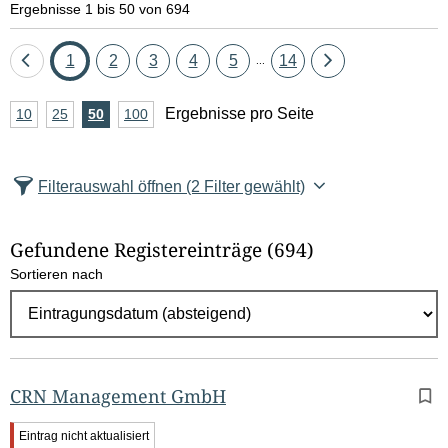
Ergebnisse 1 bis 50 von 694
Eine
Seite
Seite
Seite
Seite
Seite
Seite
Eine
1
2
3
4
5
14
...
Seite
Seite
A
Ergebnisse pro Seite
10
Ergebnisse
25
Ergebnisse
50
Ergebnisse
100
Ergebnisse
zurück
vor
n
pro
pro
pro
pro
Seite
Seite
Seite
Seite
z
Filterauswahl öffnen
(2 Filter gewählt)
a
h
Gefundene Registereinträge
(694)
l
Sortieren nach
E
r
g
e
b
CRN Management GmbH
n
W
Eintrag nicht aktualisiert