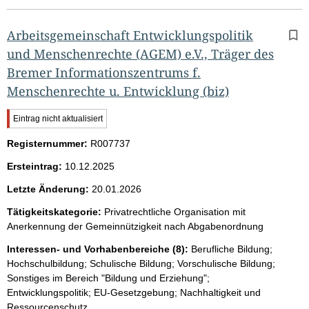
Arbeitsgemeinschaft Entwicklungspolitik
und Menschenrechte (AGEM) e.V., Träger des
Bremer Informationszentrums f.
Menschenrechte u. Entwicklung (biz)
W
Eintrag nicht aktualisiert
i
Registernummer:
c
R007737
h
Ersteintrag:
10.12.2025
t
i
Letzte Änderung:
20.01.2026
g
e
Tätigkeitskategorie:
Privatrechtliche Organisation mit
r
Anerkennung der Gemeinnützigkeit nach Abgabenordnung
H
i
Interessen- und Vorhabenbereiche (8):
Berufliche Bildung;
n
Hochschulbildung; Schulische Bildung; Vorschulische Bildung;
w
Sonstiges im Bereich "Bildung und Erziehung";
e
Entwicklungspolitik; EU-Gesetzgebung; Nachhaltigkeit und
i
s
Ressourcenschutz