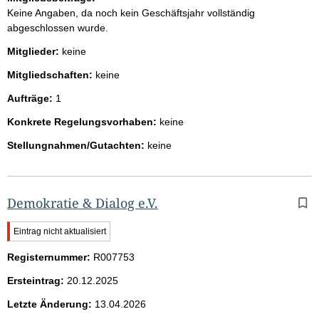
Keine Angaben, da noch kein Geschäftsjahr vollständig
abgeschlossen wurde.
Mitglieder:
keine
Mitgliedschaften:
keine
Aufträge:
1
Konkrete Regelungsvorhaben:
keine
Stellungnahmen/Gutachten:
keine
Demokratie & Dialog e.V.
W
Eintrag nicht aktualisiert
i
Registernummer:
c
R007753
h
Ersteintrag:
20.12.2025
t
i
Letzte Änderung:
13.04.2026
g