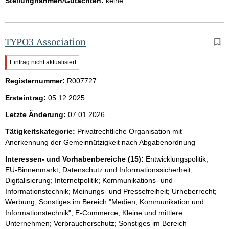
Stellungnahmen/Gutachten:
keine
TYPO3 Association
W
Eintrag nicht aktualisiert
i
Registernummer:
c
R007727
h
Ersteintrag:
05.12.2025
t
i
Letzte Änderung:
07.01.2026
g
e
Tätigkeitskategorie:
Privatrechtliche Organisation mit
r
Anerkennung der Gemeinnützigkeit nach Abgabenordnung
H
i
Interessen- und Vorhabenbereiche (15):
Entwicklungspolitik;
n
EU-Binnenmarkt; Datenschutz und Informationssicherheit;
w
Digitalisierung; Internetpolitik; Kommunikations- und
e
Informationstechnik; Meinungs- und Pressefreiheit; Urheberrecht;
i
s
Werbung; Sonstiges im Bereich "Medien, Kommunikation und
:
Informationstechnik"; E-Commerce; Kleine und mittlere
Unternehmen; Verbraucherschutz; Sonstiges im Bereich