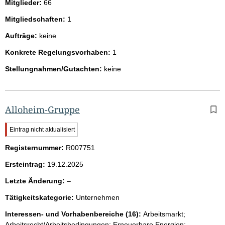
Mitglieder:
66
Mitgliedschaften:
1
Aufträge:
keine
Konkrete Regelungsvorhaben:
1
Stellungnahmen/Gutachten:
keine
Alloheim-Gruppe
W
Eintrag nicht aktualisiert
i
Registernummer:
c
R007751
h
Ersteintrag:
19.12.2025
t
i
l
Letzte Änderung:
–
g
e
e
Tätigkeitskategorie:
Unternehmen
e
r
H
r
Interessen- und Vorhabenbereiche (16):
Arbeitsmarkt;
i
Arbeitsrecht/Arbeitsbedingungen; Erneuerbare Energien;