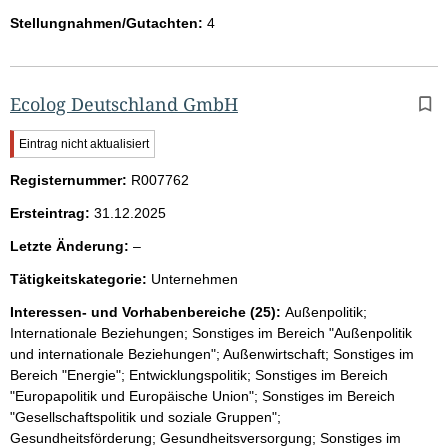
Stellungnahmen/Gutachten:
4
Ecolog Deutschland GmbH
W
Eintrag nicht aktualisiert
i
Registernummer:
c
R007762
h
Ersteintrag:
31.12.2025
t
i
l
Letzte Änderung:
–
g
e
e
Tätigkeitskategorie:
Unternehmen
e
r
H
r
Interessen- und Vorhabenbereiche (25):
Außenpolitik;
i
Internationale Beziehungen; Sonstiges im Bereich "Außenpolitik
n
und internationale Beziehungen"; Außenwirtschaft; Sonstiges im
w
Bereich "Energie"; Entwicklungspolitik; Sonstiges im Bereich
e
"Europapolitik und Europäische Union"; Sonstiges im Bereich
i
s
"Gesellschaftspolitik und soziale Gruppen";
:
Gesundheitsförderung; Gesundheitsversorgung; Sonstiges im