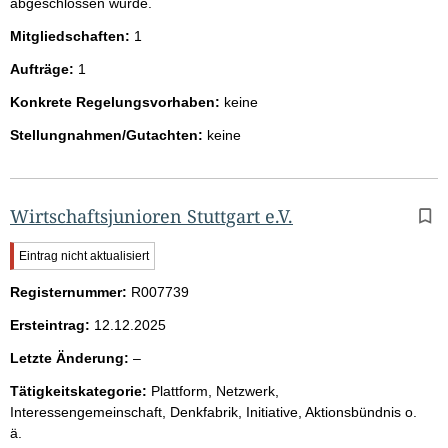
abgeschlossen wurde.
Mitgliedschaften:
1
Aufträge:
1
Konkrete Regelungsvorhaben:
keine
Stellungnahmen/Gutachten:
keine
Wirtschaftsjunioren Stuttgart e.V.
W
Eintrag nicht aktualisiert
i
Registernummer:
c
R007739
h
Ersteintrag:
12.12.2025
t
i
l
Letzte Änderung:
–
g
e
e
Tätigkeitskategorie:
Plattform, Netzwerk,
e
r
Interessengemeinschaft, Denkfabrik, Initiative, Aktionsbündnis o.
H
r
ä.
i