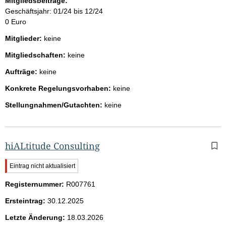
Mitgliedsbeiträge:
Geschäftsjahr: 01/24 bis 12/24
0 Euro
Mitglieder:
keine
Mitgliedschaften:
keine
Aufträge:
keine
Konkrete Regelungsvorhaben:
keine
Stellungnahmen/Gutachten:
keine
hiALtitude Consulting
W
Eintrag nicht aktualisiert
i
Registernummer:
c
R007761
h
Ersteintrag:
30.12.2025
t
i
Letzte Änderung:
18.03.2026
g