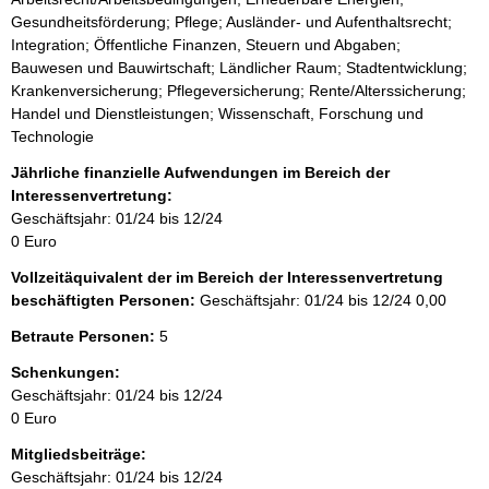
n
Gesundheitsförderung; Pflege; Ausländer- und Aufenthaltsrecht;
w
Integration; Öffentliche Finanzen, Steuern und Abgaben;
e
Bauwesen und Bauwirtschaft; Ländlicher Raum; Stadtentwicklung;
i
s
Krankenversicherung; Pflegeversicherung; Rente/Alterssicherung;
:
Handel und Dienstleistungen; Wissenschaft, Forschung und
Technologie
Jährliche finanzielle Aufwendungen im Bereich der
Interessenvertretung:
Geschäftsjahr: 01/24 bis 12/24
0 Euro
Vollzeitäquivalent der im Bereich der Interessenvertretung
beschäftigten Personen:
Geschäftsjahr: 01/24 bis 12/24
0,00
Betraute Personen:
5
Schenkungen:
Geschäftsjahr: 01/24 bis 12/24
0 Euro
Mitgliedsbeiträge:
Geschäftsjahr: 01/24 bis 12/24