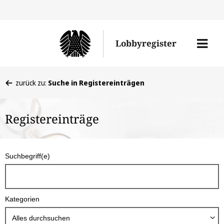
Direkt
Direk
zu
zum
Men
Lobbyregister
den
Inhal
öffne
Sucherge
Sie
zurück zu:
Suche in Registereinträgen
befinden
sich
Registereinträge
hier:
S
Suchbegriff(e)
u
c
h
Kategorien
b
o
Alles durchsuchen