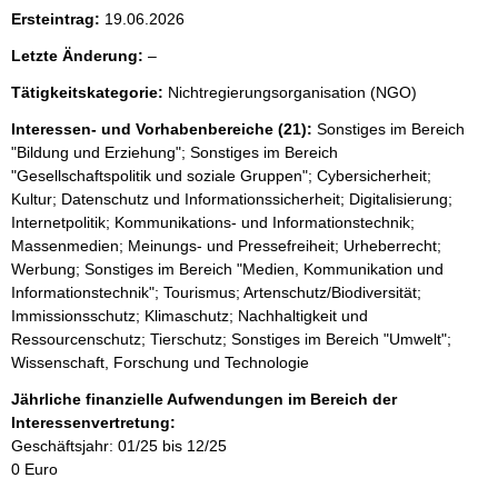
i
Ersteintrag:
19.06.2026
s
l
Letzte Änderung:
–
s
e
e
Tätigkeitskategorie:
Nichtregierungsorganisation (NGO)
e
p
r
Interessen- und Vorhabenbereiche (21):
Sonstiges im Bereich
r
"Bildung und Erziehung"; Sonstiges im Bereich
"Gesellschaftspolitik und soziale Gruppen"; Cybersicherheit;
o
Kultur; Datenschutz und Informationssicherheit; Digitalisierung;
S
Internetpolitik; Kommunikations- und Informationstechnik;
e
Massenmedien; Meinungs- und Pressefreiheit; Urheberrecht;
Werbung; Sonstiges im Bereich "Medien, Kommunikation und
i
Informationstechnik"; Tourismus; Artenschutz/Biodiversität;
t
Immissionsschutz; Klimaschutz; Nachhaltigkeit und
e
Ressourcenschutz; Tierschutz; Sonstiges im Bereich "Umwelt";
Wissenschaft, Forschung und Technologie
Jährliche finanzielle Aufwendungen im Bereich der
Interessenvertretung:
Geschäftsjahr: 01/25 bis 12/25
0 Euro