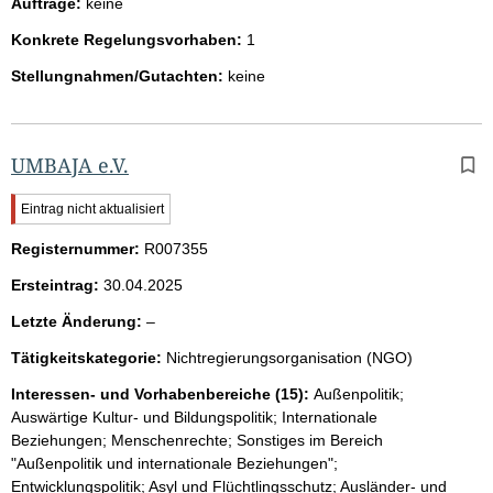
Aufträge:
keine
Konkrete Regelungsvorhaben:
1
Stellungnahmen/Gutachten:
keine
UMBAJA e.V.
W
Eintrag nicht aktualisiert
i
Registernummer:
c
R007355
h
Ersteintrag:
30.04.2025
t
i
l
Letzte Änderung:
–
g
e
e
Tätigkeitskategorie:
Nichtregierungsorganisation (NGO)
e
r
H
r
Interessen- und Vorhabenbereiche (15):
Außenpolitik;
i
Auswärtige Kultur- und Bildungspolitik; Internationale
n
Beziehungen; Menschenrechte; Sonstiges im Bereich
w
"Außenpolitik und internationale Beziehungen";
e
Entwicklungspolitik; Asyl und Flüchtlingsschutz; Ausländer- und
i