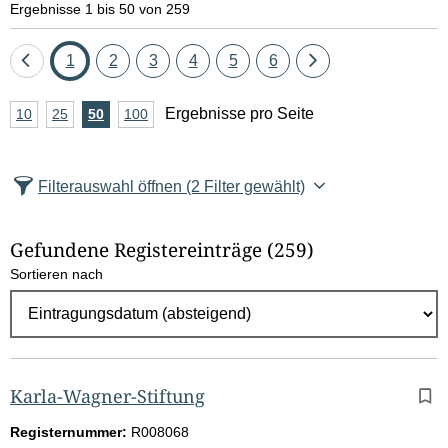
Ergebnisse 1 bis 50 von 259
Eine
Seite
Seite
Seite
Seite
Seite
Seite
Eine
1
2
3
4
5
6
Seite
Seite
A
Ergebnisse pro Seite
10
Ergebnisse
25
Ergebnisse
50
Ergebnisse
100
Ergebnisse
zurück
vor
n
pro
pro
pro
pro
Seite
Seite
Seite
Seite
z
Filterauswahl öffnen
(2 Filter gewählt)
a
h
Gefundene Registereinträge
(259)
l
Sortieren nach
E
r
g
e
b
Karla-Wagner-Stiftung
n
Registernummer:
R008068