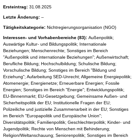
h
Ersteintrag:
31.08.2025
t
i
l
Letzte Änderung:
–
g
e
e
Tätigkeitskategorie:
Nichtregierungsorganisation (NGO)
e
r
H
r
Interessen- und Vorhabenbereiche (83):
Außenpolitik;
i
Auswärtige Kultur- und Bildungspolitik; Internationale
n
Beziehungen; Menschenrechte; Sonstiges im Bereich
w
"Außenpolitik und internationale Beziehungen"; Außenwirtschaft;
e
Berufliche Bildung; Hochschulbildung; Schulische Bildung;
i
s
Vorschulische Bildung; Sonstiges im Bereich "Bildung und
:
Erziehung"; Aufarbeitung SED-Unrecht; Allgemeine Energiepolitik;
Atomenergie; Energienetze; Erneuerbare Energien; Fossile
Energien; Sonstiges im Bereich "Energie"; Entwicklungspolitik;
EU-Binnenmarkt; EU-Gesetzgebung; Gemeinsame Außen- und
Sicherheitspolitik der EU; Institutionelle Fragen der EU;
Polizeiliche und justizielle Zusammenarbeit in der EU; Sonstiges
im Bereich "Europapolitik und Europäische Union";
Diversitätspolitik; Familienpolitik; Geschlechterpolitik; Kinder- und
Jugendpolitik; Rechte von Menschen mit Behinderung;
Religion/Weltanschauung; Seniorenpolitik; Sonstiges im Bereich