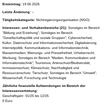
i
Ersteintrag:
19.06.2026
s
l
Letzte Änderung:
–
s
e
e
Tätigkeitskategorie:
Nichtregierungsorganisation (NGO)
e
p
r
Interessen- und Vorhabenbereiche (21):
Sonstiges im Bereich
r
"Bildung und Erziehung"; Sonstiges im Bereich
"Gesellschaftspolitik und soziale Gruppen"; Cybersicherheit;
o
Kultur; Datenschutz und Informationssicherheit; Digitalisierung;
S
Internetpolitik; Kommunikations- und Informationstechnik;
e
Massenmedien; Meinungs- und Pressefreiheit; Urheberrecht;
Werbung; Sonstiges im Bereich "Medien, Kommunikation und
i
Informationstechnik"; Tourismus; Artenschutz/Biodiversität;
t
Immissionsschutz; Klimaschutz; Nachhaltigkeit und
e
Ressourcenschutz; Tierschutz; Sonstiges im Bereich "Umwelt";
Wissenschaft, Forschung und Technologie
Jährliche finanzielle Aufwendungen im Bereich der
Interessenvertretung:
Geschäftsjahr: 01/25 bis 12/25
0 Euro