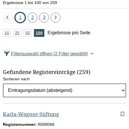
Ergebnisse 1 bis 100 von 259
Eine
Seite
Seite
Seite
Eine
1
2
3
Seite
Seite
A
Ergebnisse pro Seite
10
Ergebnisse
25
Ergebnisse
50
Ergebnisse
100
Ergebnisse
zurück
vor
n
pro
pro
pro
pro
Seite
Seite
Seite
Seite
z
Filterauswahl öffnen
(2 Filter gewählt)
a
h
Gefundene Registereinträge
(259)
l
Sortieren nach
E
r
g
e
b
Karla-Wagner-Stiftung
n
Registernummer:
R008068