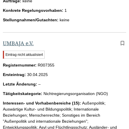
Aufträge:
keine
Konkrete Regelungsvorhaben:
1
Stellungnahmen/Gutachten:
keine
UMBAJA e.V.
W
Eintrag nicht aktualisiert
i
Registernummer:
c
R007355
h
Ersteintrag:
30.04.2025
t
i
l
Letzte Änderung:
–
g
e
e
Tätigkeitskategorie:
Nichtregierungsorganisation (NGO)
e
r
H
r
Interessen- und Vorhabenbereiche (15):
Außenpolitik;
i
Auswärtige Kultur- und Bildungspolitik; Internationale
n
Beziehungen; Menschenrechte; Sonstiges im Bereich
w
"Außenpolitik und internationale Beziehungen";
e
Entwicklungspolitik; Asyl und Flüchtlingsschutz; Ausländer- und
i