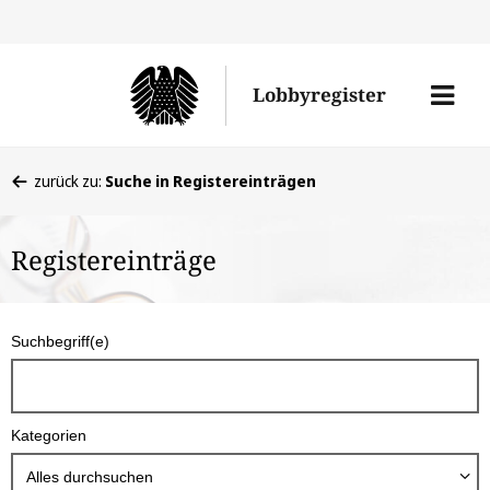
Direkt
Direk
zu
zum
Men
Lobbyregister
den
Inhal
öffne
Sucherge
Sie
zurück zu:
Suche in Registereinträgen
befinden
sich
Registereinträge
hier:
S
Suchbegriff(e)
u
c
h
Kategorien
b
o
Alles durchsuchen