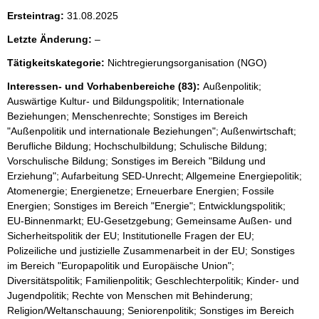
h
Ersteintrag:
31.08.2025
t
i
l
Letzte Änderung:
–
g
e
e
Tätigkeitskategorie:
Nichtregierungsorganisation (NGO)
e
r
H
r
Interessen- und Vorhabenbereiche (83):
Außenpolitik;
i
Auswärtige Kultur- und Bildungspolitik; Internationale
n
Beziehungen; Menschenrechte; Sonstiges im Bereich
w
"Außenpolitik und internationale Beziehungen"; Außenwirtschaft;
e
Berufliche Bildung; Hochschulbildung; Schulische Bildung;
i
s
Vorschulische Bildung; Sonstiges im Bereich "Bildung und
:
Erziehung"; Aufarbeitung SED-Unrecht; Allgemeine Energiepolitik;
Atomenergie; Energienetze; Erneuerbare Energien; Fossile
Energien; Sonstiges im Bereich "Energie"; Entwicklungspolitik;
EU-Binnenmarkt; EU-Gesetzgebung; Gemeinsame Außen- und
Sicherheitspolitik der EU; Institutionelle Fragen der EU;
Polizeiliche und justizielle Zusammenarbeit in der EU; Sonstiges
im Bereich "Europapolitik und Europäische Union";
Diversitätspolitik; Familienpolitik; Geschlechterpolitik; Kinder- und
Jugendpolitik; Rechte von Menschen mit Behinderung;
Religion/Weltanschauung; Seniorenpolitik; Sonstiges im Bereich