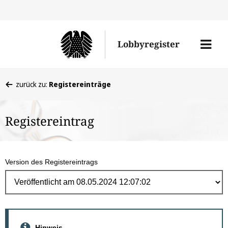
Direk
zum
Men
Lobbyregister
Inhal
öffne
Sie
zurück zu:
Registereinträge
befinden
sich
Registereintrag
hier:
Version des Registereintrags
Hinweis