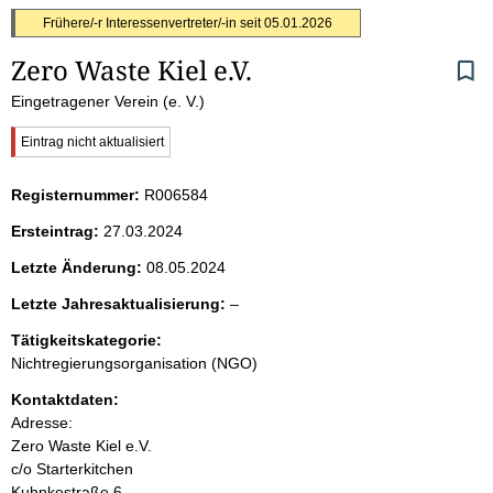
S
Frühere/-r Interessenvertreter/-in seit
05.01.2026
Zero Waste Kiel e.V.
e
Eingetragener Verein (e. V.)
i
W
Eintrag nicht aktualisiert
t
i
c
Registernummer:
R006584
h
e
t
Ersteintrag:
27.03.2024
i
n
g
Letzte Änderung:
08.05.2024
e
i
r
l
Letzte Jahresaktualisierung:
–
H
e
Tätigkeitskategorie:
i
n
e
n
Nichtregierungsorganisation (NGO)
r
w
h
Kontaktdaten:
e
i
Adresse:
a
s
Zero Waste Kiel e.V.
:
c/o Starterkitchen
l
Kuhnkestraße
6