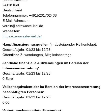
24118
Kiel
t
Deutschland
K
Telefonnummer: +4915231702438
o
E-Mail-Adressen:
n
verein@zerowaste-kiel.de
t
Webseiten:
a
https://zerowaste-kiel.de/
k
Hauptfinanzierungsquellen
(in absteigender Reihenfolge):
t
Geschäftsjahr: 01/23 bis 12/23
i
Öffentliche Zuwendungen, Mitgliedsbeiträge
n
f
Jährliche finanzielle Aufwendungen im Bereich der
o
Interessenvertretung:
r
Geschäftsjahr: 01/23 bis 12/23
m
0 Euro
a
Vollzeitäquivalent der im Bereich der Interessenvertretung
t
beschäftigten Personen:
i
Geschäftsjahr: 01/23 bis 12/23
o
0,00
n
e
Vertretungsberechtigte Person(en):