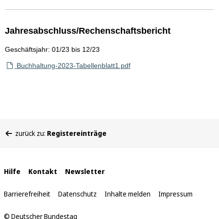
Jahresabschluss/Rechenschaftsbericht
Geschäftsjahr: 01/23 bis 12/23
Buchhaltung-2023-Tabellenblatt1.pdf
Sie
zurück zu:
Registereinträge
befinden
sich
hier:
Interne
Hilfe
Kontakt
Newsletter
Links
Barrierefreiheit
Datenschutz
Inhalte melden
Impressum
© Deutscher Bundestag