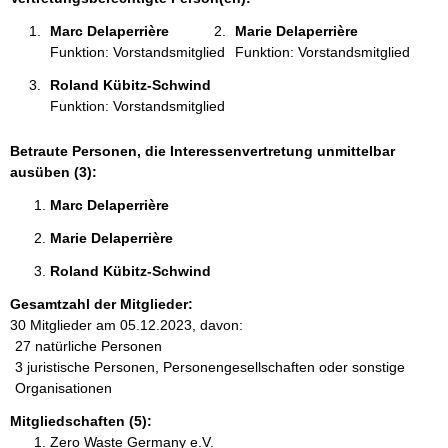
n
Marc Delaperrière 
Marie Delaperrière 
:
Funktion: Vorstandsmitglied
Funktion: Vorstandsmitglied
Roland Kübitz-Schwind 
Funktion: Vorstandsmitglied
Betraute Personen, die Interessenvertretung unmittelbar
ausüben (3):
Marc Delaperrière 
Marie Delaperrière 
Roland Kübitz-Schwind 
Gesamtzahl der Mitglieder:
30 Mitglieder am 05.12.2023, davon:
27 natürliche Personen
3 juristische Personen, Personengesellschaften oder sonstige
Organisationen
Mitgliedschaften (5):
Zero Waste Germany e.V.