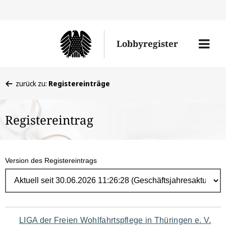
Direk
zum
Men
Lobbyregister
Inhal
öffne
Sie
zurück zu:
Registereinträge
befinden
sich
Registereintrag
hier:
Version des Registereintrags
Navigation
LIGA der Freien Wohlfahrtspflege in Thüringen e. V.