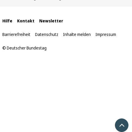
befinden
sich
hier:
Interne
Hilfe
Kontakt
Newsletter
Links
Barrierefreiheit
Datenschutz
Inhalte melden
Impressum
© Deutscher Bundestag
Nach