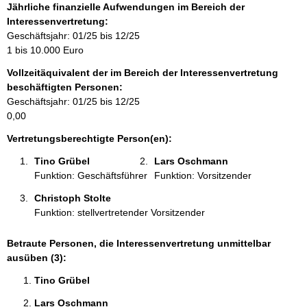
f
Jährliche finanzielle Aufwendungen im Bereich der
o
Interessenvertretung:
r
Geschäftsjahr: 01/25 bis 12/25
m
1 bis 10.000 Euro
a
Vollzeitäquivalent der im Bereich der Interessenvertretung
t
beschäftigten Personen:
i
Geschäftsjahr: 01/25 bis 12/25
o
0,00
n
e
Vertretungsberechtigte Person(en):
n
Tino Grübel 
Lars Oschmann 
:
Funktion: Geschäftsführer
Funktion: Vorsitzender
Christoph Stolte 
Funktion: stellvertretender Vorsitzender
Betraute Personen, die Interessenvertretung unmittelbar
ausüben (3):
Tino Grübel 
Lars Oschmann 