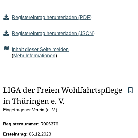
Registereintrag herunterladen (PDF)
Registereintrag herunterladen (JSON)
Inhalt dieser Seite melden
(
Mehr Informationen
)
S
LIGA der Freien Wohlfahrtspflege 
in Thüringen e. V.
e
Eingetragener Verein (e. V.)
i
Registernummer:
R006376
t
Ersteintrag:
06.12.2023