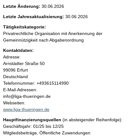
e
Letzte Änderung:
30.06.2026
n
Letzte Jahresaktualisierung:
30.06.2026
i
Tätigkeitskategorie:
Privatrechtliche Organisation mit Anerkennung der
n
Gemeinnützigkeit nach Abgabenordnung
Kontaktdaten:
h
Adresse:
Arnstädter Straße
50
a
99096
Erfurt
Deutschland
l
K
Telefonnummer: +493615114990
o
E-Mail-Adressen:
t
n
info@liga-thueringen.de
t
Webseiten:
a
www.liga-thueringen.de
k
Hauptfinanzierungsquellen
(in absteigender Reihenfolge):
t
Geschäftsjahr: 01/25 bis 12/25
i
Mitgliedsbeiträge, Öffentliche Zuwendungen
n