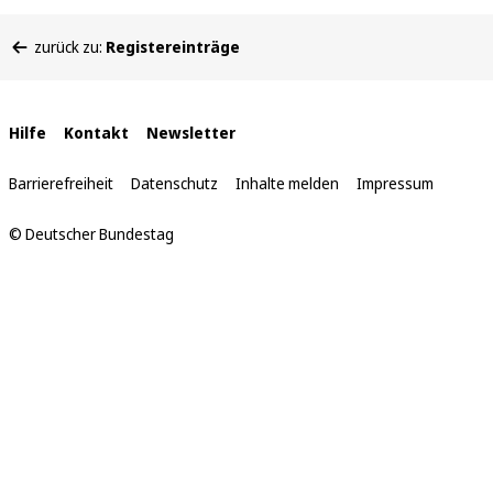
Sie
zurück zu:
Registereinträge
befinden
sich
hier:
Interne
Hilfe
Kontakt
Newsletter
Links
Barrierefreiheit
Datenschutz
Inhalte melden
Impressum
© Deutscher Bundestag