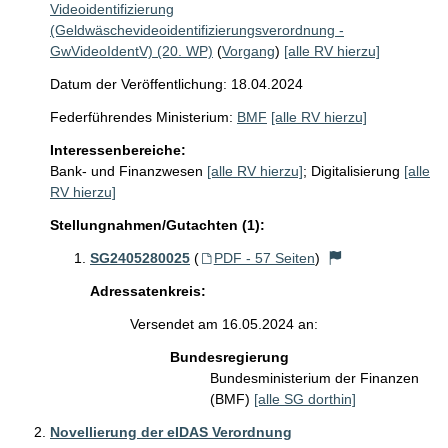
Videoidentifizierung
(Geldwäschevideoidentifizierungsverordnung -
GwVideoIdentV) (20. WP)
(
Vorgang
)
[alle RV hierzu]
Datum der Veröffentlichung: 18.04.2024
Federführendes Ministerium:
BMF
[alle RV hierzu]
Interessenbereiche:
Bank- und Finanzwesen
[alle RV hierzu]
;
Digitalisierung
[alle
RV hierzu]
Stellungnahmen/Gutachten (1):
SG2405280025
(
PDF - 57 Seiten
)
Adressatenkreis:
Versendet am 16.05.2024 an:
Bundesregierung
Bundesministerium der Finanzen
(BMF)
[alle SG dorthin]
Novellierung der eIDAS Verordnung