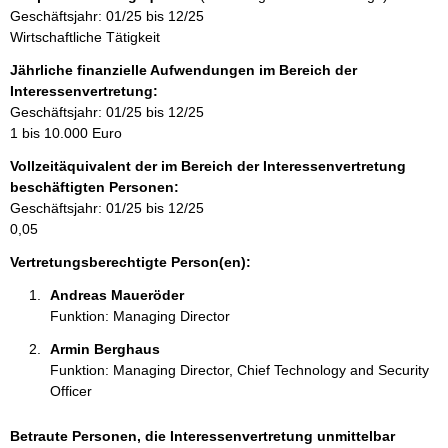
s
t
m
Geschäftsjahr: 01/25 bis 12/25
e
a
a
Wirtschaftliche Tätigkeit
k
t
t
Jährliche finanzielle Aufwendungen im Bereich der
i
i
Interessenvertretung:
o
n
Geschäftsjahr: 01/25 bis 12/25
n
f
1 bis 10.000 Euro
e
o
n
Vollzeitäquivalent der im Bereich der Interessenvertretung
r
:
beschäftigten Personen:
m
Geschäftsjahr: 01/25 bis 12/25
a
0,05
t
i
Vertretungsberechtigte Person(en):
o
Andreas Maueröder 
n
Funktion: Managing Director
e
n
Armin Berghaus 
:
Funktion: Managing Director, Chief Technology and Security
Officer
Betraute Personen, die Interessenvertretung unmittelbar