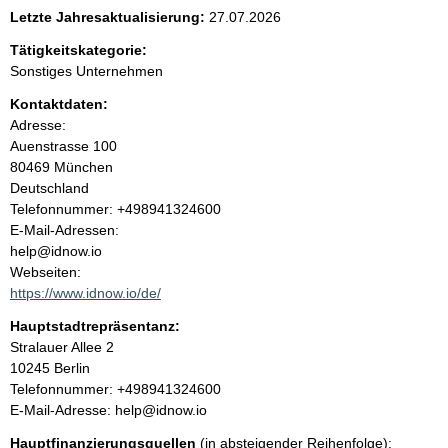
e
Letzte Jahresaktualisierung:
27.07.2026
n
Tätigkeitskategorie:
Sonstiges Unternehmen
i
Kontaktdaten:
Adresse:
n
Auenstrasse
100
80469
München
h
Deutschland
K
Telefonnummer: +498941324600
a
o
E-Mail-Adressen:
n
help@idnow.io
l
t
Webseiten:
a
https://www.idnow.io/de/
t
k
Hauptstadtrepräsentanz:
t
A
Stralauer Allee
2
i
d
10245
Berlin
n
r
K
Telefonnummer: +498941324600
f
e
o
E-Mail-Adresse: help@idnow.io
o
s
n
r
Hauptfinanzierungsquellen
(in absteigender Reihenfolge):