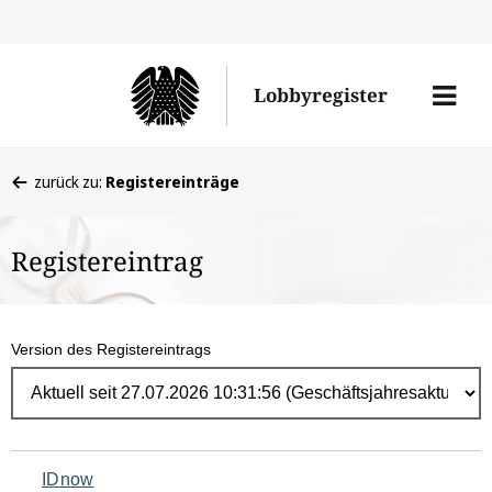
Direk
zum
Men
Lobbyregister
Inhal
öffne
Sie
zurück zu:
Registereinträge
befinden
sich
Registereintrag
hier:
Version des Registereintrags
Navigation
IDnow