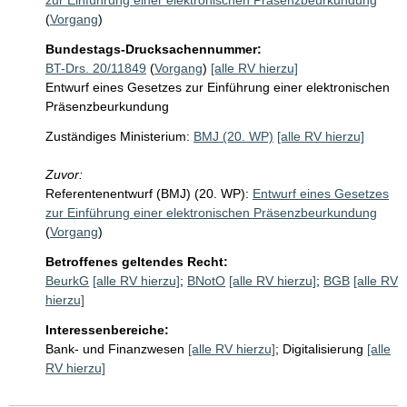
zur Einführung einer elektronischen Präsenzbeurkundung
(
Vorgang
)
Bundestags-Drucksachennummer:
BT-Drs. 20/11849
(
Vorgang
)
[alle RV hierzu]
Entwurf eines Gesetzes zur Einführung einer elektronischen
Präsenzbeurkundung
Zuständiges Ministerium:
BMJ (20. WP)
[alle RV hierzu]
Zuvor:
Referentenentwurf (BMJ) (20. WP):
Entwurf eines Gesetzes
zur Einführung einer elektronischen Präsenzbeurkundung
(
Vorgang
)
Betroffenes geltendes Recht:
BeurkG
[alle RV hierzu]
;
BNotO
[alle RV hierzu]
;
BGB
[alle RV
hierzu]
Interessenbereiche:
Bank- und Finanzwesen
[alle RV hierzu]
;
Digitalisierung
[alle
RV hierzu]