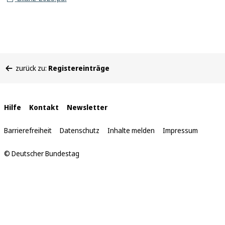
Sie
zurück zu:
Registereinträge
befinden
sich
hier:
Interne
Hilfe
Kontakt
Newsletter
Links
Barrierefreiheit
Datenschutz
Inhalte melden
Impressum
© Deutscher Bundestag