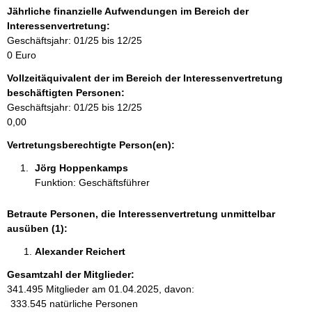
r
Jährliche finanzielle Aufwendungen im Bereich der
m
Interessenvertretung:
a
Geschäftsjahr: 01/25 bis 12/25
t
0 Euro
i
Vollzeitäquivalent der im Bereich der Interessenvertretung
o
beschäftigten Personen:
n
Geschäftsjahr: 01/25 bis 12/25
e
0,00
n
:
Vertretungsberechtigte Person(en):
Jörg Hoppenkamps 
Funktion: Geschäftsführer
Betraute Personen, die Interessenvertretung unmittelbar
ausüben (1):
Alexander Reichert 
Gesamtzahl der Mitglieder:
341.495 Mitglieder am 01.04.2025, davon:
333.545 natürliche Personen