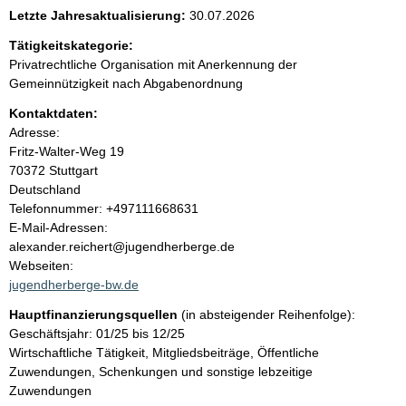
e
Letzte Jahresaktualisierung:
30.07.2026
n
Tätigkeitskategorie:
Privatrechtliche Organisation mit Anerkennung der
i
Gemeinnützigkeit nach Abgabenordnung
Kontaktdaten:
n
Adresse:
Fritz-Walter-Weg
19
h
70372
Stuttgart
Deutschland
a
K
Telefonnummer: +497111668631
o
E-Mail-Adressen:
l
n
alexander.reichert@jugendherberge.de
t
Webseiten:
t
a
jugendherberge-bw.de
k
Hauptfinanzierungsquellen
(in absteigender Reihenfolge):
t
Geschäftsjahr: 01/25 bis 12/25
i
Wirtschaftliche Tätigkeit, Mitgliedsbeiträge, Öffentliche
n
Zuwendungen, Schenkungen und sonstige lebzeitige
f
Zuwendungen
o