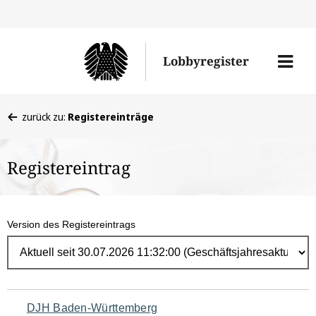
Direk
zum
Men
Lobbyregister
Inhal
öffne
Sie
zurück zu:
Registereinträge
befinden
sich
Registereintrag
hier:
Version des Registereintrags
Navigation
DJH Baden-Württemberg