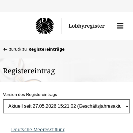
Direk
zum
Men
Lobbyregister
Inhal
öffne
Sie
zurück zu:
Registereinträge
befinden
sich
Registereintrag
hier:
Version des Registereintrags
Navigation
Deutsche Meeresstiftung