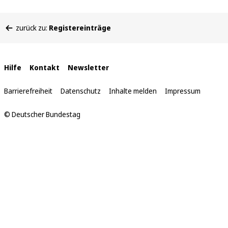
Sie
zurück zu:
Registereinträge
befinden
sich
hier:
Interne
Hilfe
Kontakt
Newsletter
Links
Barrierefreiheit
Datenschutz
Inhalte melden
Impressum
© Deutscher Bundestag