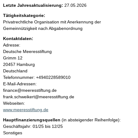
e
Letzte Jahresaktualisierung:
27.05.2026
n
Tätigkeitskategorie:
Privatrechtliche Organisation mit Anerkennung der
i
Gemeinnützigkeit nach Abgabenordnung
Kontaktdaten:
n
Adresse:
Deutsche Meeresstiftung
h
Grimm
12
20457
Hamburg
a
Deutschland
K
Telefonnummer: +4940228589010
l
o
E-Mail-Adressen:
n
finance@meeresstiftung.de
t
t
frank.schweikert@meeresstiftung.de
a
Webseiten:
k
www.meeresstiftung.de
t
Hauptfinanzierungsquellen
(in absteigender Reihenfolge):
i
Geschäftsjahr: 01/25 bis 12/25
n
Sonstiges
f