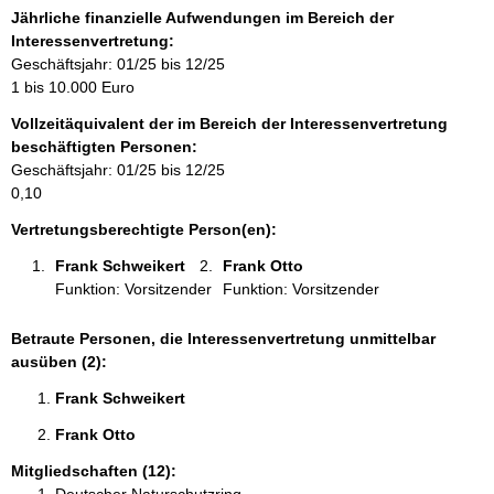
o
Jährliche finanzielle Aufwendungen im Bereich der
r
Interessenvertretung:
m
Geschäftsjahr: 01/25 bis 12/25
a
1 bis 10.000 Euro
t
Vollzeitäquivalent der im Bereich der Interessenvertretung
i
beschäftigten Personen:
o
Geschäftsjahr: 01/25 bis 12/25
n
0,10
e
n
Vertretungsberechtigte Person(en):
:
Frank Schweikert 
Frank Otto 
Funktion: Vorsitzender
Funktion: Vorsitzender
Betraute Personen, die Interessenvertretung unmittelbar
ausüben (2):
Frank Schweikert 
Frank Otto 
Mitgliedschaften (12):