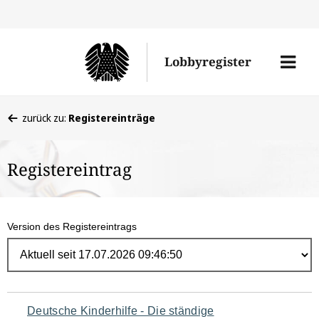
Direk
zum
Men
Lobbyregister
Inhal
öffne
Sie
zurück zu:
Registereinträge
befinden
sich
Registereintrag
hier:
Version des Registereintrags
Navigation
Deutsche Kinderhilfe - Die ständige