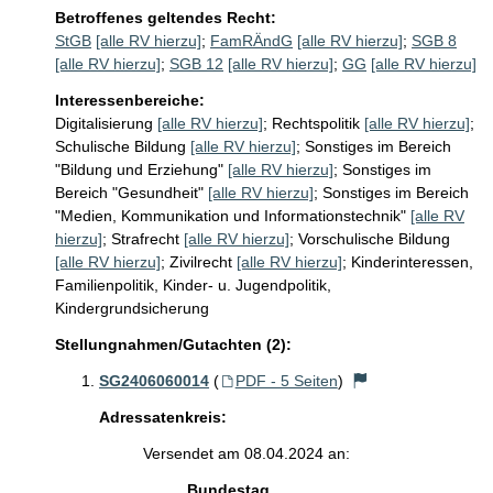
Betroffenes geltendes Recht:
StGB
[alle RV hierzu]
;
FamRÄndG
[alle RV hierzu]
;
SGB 8
[alle RV hierzu]
;
SGB 12
[alle RV hierzu]
;
GG
[alle RV hierzu]
Interessenbereiche:
Digitalisierung
[alle RV hierzu]
;
Rechtspolitik
[alle RV hierzu]
;
Schulische Bildung
[alle RV hierzu]
;
Sonstiges im Bereich
"Bildung und Erziehung"
[alle RV hierzu]
;
Sonstiges im
Bereich "Gesundheit"
[alle RV hierzu]
;
Sonstiges im Bereich
"Medien, Kommunikation und Informationstechnik"
[alle RV
hierzu]
;
Strafrecht
[alle RV hierzu]
;
Vorschulische Bildung
[alle RV hierzu]
;
Zivilrecht
[alle RV hierzu]
;
Kinderinteressen,
Familienpolitik, Kinder- u. Jugendpolitik,
Kindergrundsicherung
Stellungnahmen/Gutachten (2):
SG2406060014
(
PDF - 5 Seiten
)
Adressatenkreis:
Versendet am 08.04.2024 an:
Bundestag