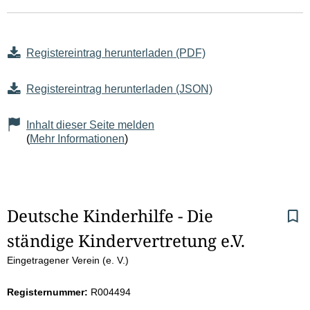
Registereintrag herunterladen (PDF)
Registereintrag herunterladen (JSON)
Inhalt dieser Seite melden
(
Mehr Informationen
)
S
Deutsche Kinderhilfe - Die 
ständige Kindervertretung e.V.
e
Eingetragener Verein (e. V.)
i
Registernummer:
R004494
t