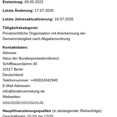
Ersteintrag:
09.05.2022
e
Letzte Änderung:
17.07.2026
n
Letzte Jahresaktualisierung:
16.07.2026
i
Tätigkeitskategorie:
Privatrechtliche Organisation mit Anerkennung der
n
Gemeinnützigkeit nach Abgabenordnung
Kontaktdaten:
h
Adresse:
Haus der Bundespressekonferenz
a
Schiffbauerdamm
40
10117
Berlin
l
Deutschland
K
Telefonnummer: +493024342940
t
o
E-Mail-Adressen:
n
info@kindervertretung.de
t
Webseiten:
a
www.kindervertretung.de
k
Hauptfinanzierungsquellen
(in absteigender Reihenfolge):
t
Geschäftsjahr: 01/25 bis 12/25