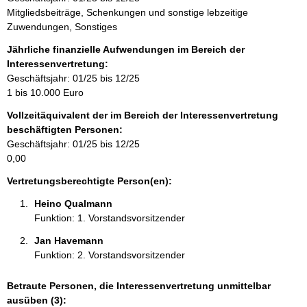
i
Mitgliedsbeiträge, Schenkungen und sonstige lebzeitige
n
Zuwendungen, Sonstiges
f
o
Jährliche finanzielle Aufwendungen im Bereich der
r
Interessenvertretung:
m
Geschäftsjahr: 01/25 bis 12/25
a
1 bis 10.000 Euro
t
Vollzeitäquivalent der im Bereich der Interessenvertretung
i
beschäftigten Personen:
o
Geschäftsjahr: 01/25 bis 12/25
n
0,00
e
n
Vertretungsberechtigte Person(en):
:
Heino Qualmann 
Funktion: 1. Vorstandsvorsitzender
Jan Havemann 
Funktion: 2. Vorstandsvorsitzender
Betraute Personen, die Interessenvertretung unmittelbar
ausüben (3):