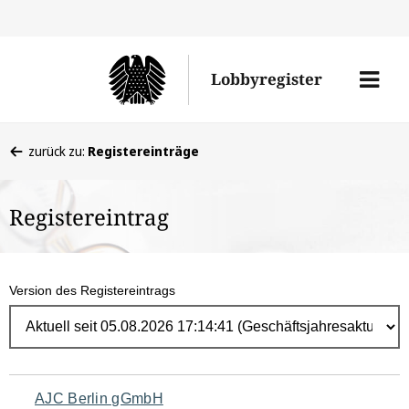
Direk
zum
Men
Lobbyregister
Inhal
öffne
Sie
zurück zu:
Registereinträge
befinden
sich
Registereintrag
hier:
Version des Registereintrags
Navigation
AJC Berlin gGmbH