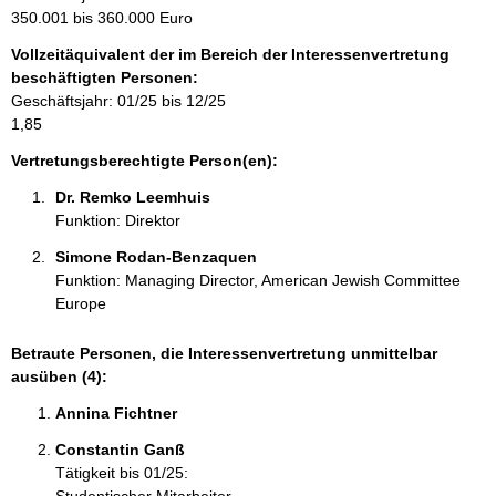
m
350.001 bis 360.000 Euro
a
Vollzeitäquivalent der im Bereich der Interessenvertretung
t
beschäftigten Personen:
i
Geschäftsjahr: 01/25 bis 12/25
o
1,85
n
e
Vertretungsberechtigte Person(en):
n
Dr. Remko Leemhuis 
:
Funktion: Direktor
Simone Rodan-Benzaquen  
Funktion: Managing Director, American Jewish Committee
Europe
Betraute Personen, die Interessenvertretung unmittelbar
ausüben (4):
Annina Fichtner 
Constantin Ganß 
Tätigkeit bis 01/25: