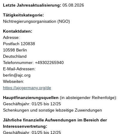
e
Letzte Jahresaktualisierung:
05.08.2026
n
Tätigkeitskategorie:
Nichtregierungsorganisation (NGO)
i
Kontaktdaten:
Adresse:
n
Postfach
120838
10598
Berlin
h
Deutschland
K
Telefonnummer: +49302265940
a
o
E-Mail-Adressen:
n
berlin@ajc.org
l
t
Webseiten:
a
https://ajcgermany.org/de
t
k
Hauptfinanzierungsquellen
(in absteigender Reihenfolge):
t
Geschäftsjahr: 01/25 bis 12/25
i
Schenkungen und sonstige lebzeitige Zuwendungen
n
f
Jährliche finanzielle Aufwendungen im Bereich der
o
Interessenvertretung:
r
Geschäftsjahr: 01/25 bis 12/25