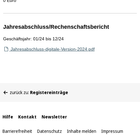
0 Euro
Jahresabschluss/Rechenschaftsbericht
Geschäftsjahr: 01/24 bis 12/24
Jahresabschluss-digitale-Version-2024.pdf
Sie
zurück zu:
Registereinträge
befinden
sich
hier:
Interne
Hilfe
Kontakt
Newsletter
Links
Barrierefreiheit
Datenschutz
Inhalte melden
Impressum