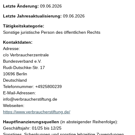
e
Letzte Änderung:
09.06.2026
n
Letzte Jahresaktualisierung:
09.06.2026
i
Tätigkeitskategorie:
Sonstige juristische Person des öffentlichen Rechts
n
Kontaktdaten:
Adresse:
h
c/o Verbraucherzentrale
Bundesverband e.V.
a
Rudi-Dutschke-Str.
17
10696
Berlin
l
Deutschland
K
Telefonnummer: +4925800239
t
o
E-Mail-Adressen:
n
info@verbraucherstiftung.de
t
Webseiten:
a
https://www.verbraucherstiftung.de/
k
Hauptfinanzierungsquellen
(in absteigender Reihenfolge):
t
Geschäftsjahr: 01/25 bis 12/25
i
Sonstiges, Schenkungen und sonstige lebzeitige Zuwendungen