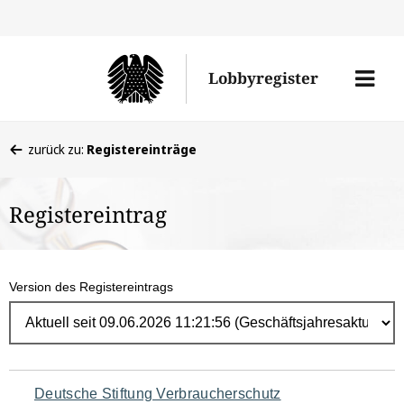
Direk
zum
Men
Lobbyregister
Inhal
öffne
Sie
zurück zu:
Registereinträge
befinden
sich
Registereintrag
hier:
Version des Registereintrags
Navigation
Deutsche Stiftung Verbraucherschutz