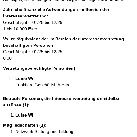
n
f
Jährliche finanzielle Aufwendungen im Bereich der
o
Interessenvertretung:
r
Geschäftsjahr: 01/25 bis 12/25
m
1 bis 10.000 Euro
a
Vollzeitäquivalent der im Bereich der Interessenvertretung
t
beschäftigten Personen:
i
Geschäftsjahr: 01/25 bis 12/25
o
0,00
n
e
Vertretungsberechtigte Person(en):
n
Luise Will 
:
Funktion: Geschäftsführerin
Betraute Personen, die Interessenvertretung unmittelbar
ausüben (1):
Luise Will 
Mitgliedschaften (1):
Netzwerk Stiftung und Bildung