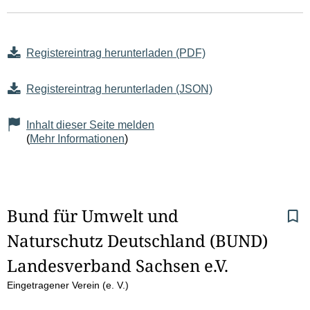
Registereintrag herunterladen (PDF)
Registereintrag herunterladen (JSON)
Inhalt dieser Seite melden
(
Mehr Informationen
)
S
Bund für Umwelt und 
Naturschutz Deutschland (BUND) 
e
Landesverband Sachsen e.V.
i
Eingetragener Verein (e. V.)
t