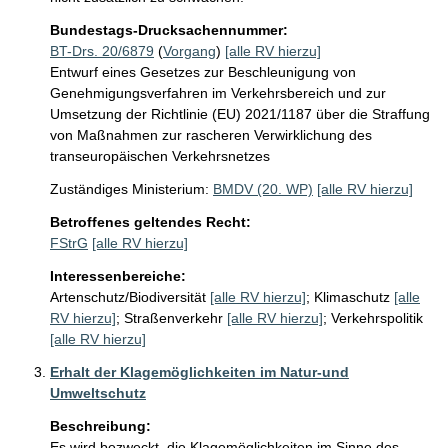
Bundestags-Drucksachennummer:
BT-Drs. 20/6879
(
Vorgang
)
[alle RV hierzu]
Entwurf eines Gesetzes zur Beschleunigung von
Genehmigungsverfahren im Verkehrsbereich und zur
Umsetzung der Richtlinie (EU) 2021/1187 über die Straffung
von Maßnahmen zur rascheren Verwirklichung des
transeuropäischen Verkehrsnetzes
Zuständiges Ministerium:
BMDV (20. WP)
[alle RV hierzu]
Betroffenes geltendes Recht:
FStrG
[alle RV hierzu]
Interessenbereiche:
Artenschutz/Biodiversität
[alle RV hierzu]
;
Klimaschutz
[alle
RV hierzu]
;
Straßenverkehr
[alle RV hierzu]
;
Verkehrspolitik
[alle RV hierzu]
Erhalt der Klagemöglichkeiten im Natur-und
Umweltschutz
Beschreibung:
Es wird bezweckt, die Klagemöglichkeiten im Sinne des 