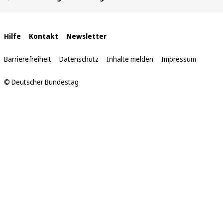
befinden
sich
hier:
Interne
Hilfe
Kontakt
Newsletter
Links
Barrierefreiheit
Datenschutz
Inhalte melden
Impressum
© Deutscher Bundestag