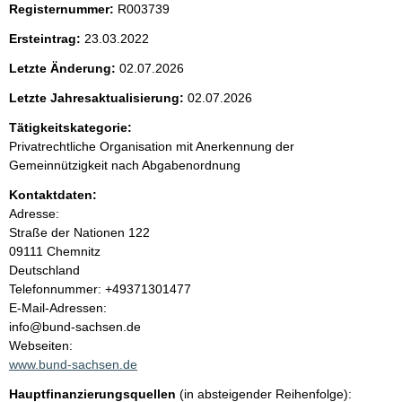
Registernummer:
R003739
e
Ersteintrag:
23.03.2022
n
Letzte Änderung:
02.07.2026
i
Letzte Jahresaktualisierung:
02.07.2026
Tätigkeitskategorie:
n
Privatrechtliche Organisation mit Anerkennung der
Gemeinnützigkeit nach Abgabenordnung
h
Kontaktdaten:
a
Adresse:
Straße der Nationen
122
l
09111
Chemnitz
Deutschland
t
K
Telefonnummer: +49371301477
o
E-Mail-Adressen:
n
info@bund-sachsen.de
t
Webseiten:
a
www.bund-sachsen.de
k
Hauptfinanzierungsquellen
(in absteigender Reihenfolge):
t