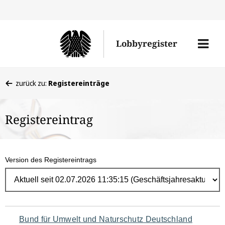
Direk
zum
Men
Lobbyregister
Inhal
öffne
Sie
zurück zu:
Registereinträge
befinden
sich
Registereintrag
hier:
Version des Registereintrags
Navigation
Bund für Umwelt und Naturschutz Deutschland