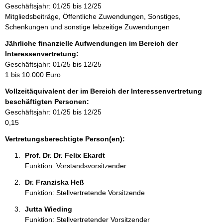
Geschäftsjahr: 01/25 bis 12/25
i
Mitgliedsbeiträge, Öffentliche Zuwendungen, Sonstiges,
n
Schenkungen und sonstige lebzeitige Zuwendungen
f
o
Jährliche finanzielle Aufwendungen im Bereich der
r
Interessenvertretung:
m
Geschäftsjahr: 01/25 bis 12/25
a
1 bis 10.000 Euro
t
Vollzeitäquivalent der im Bereich der Interessenvertretung
i
beschäftigten Personen:
o
Geschäftsjahr: 01/25 bis 12/25
n
0,15
e
n
Vertretungsberechtigte Person(en):
:
Prof. Dr. Dr. Felix Ekardt 
Funktion: Vorstandsvorsitzender
Dr. Franziska Heß 
Funktion: Stellvertretende Vorsitzende
Jutta Wieding 
Funktion: Stellvertretender Vorsitzender