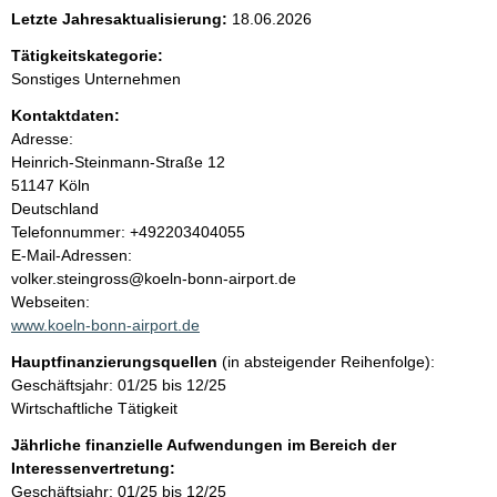
e
Letzte Jahresaktualisierung:
18.06.2026
n
Tätigkeitskategorie:
Sonstiges Unternehmen
i
Kontaktdaten:
Adresse:
n
Heinrich-Steinmann-Straße
12
51147
Köln
h
Deutschland
K
Telefonnummer: +492203404055
a
o
E-Mail-Adressen:
n
volker.steingross@koeln-bonn-airport.de
l
t
Webseiten:
a
www.koeln-bonn-airport.de
t
k
Hauptfinanzierungsquellen
(in absteigender Reihenfolge):
t
Geschäftsjahr: 01/25 bis 12/25
i
Wirtschaftliche Tätigkeit
n
f
Jährliche finanzielle Aufwendungen im Bereich der
o
Interessenvertretung:
r
Geschäftsjahr: 01/25 bis 12/25