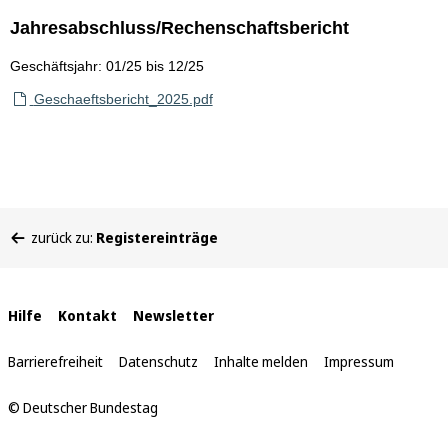
Jahresabschluss/Rechenschaftsbericht
Geschäftsjahr: 01/25 bis 12/25
Geschaeftsbericht_2025.pdf
Sie
zurück zu:
Registereinträge
befinden
sich
hier:
Interne
Hilfe
Kontakt
Newsletter
Links
Barrierefreiheit
Datenschutz
Inhalte melden
Impressum
© Deutscher Bundestag