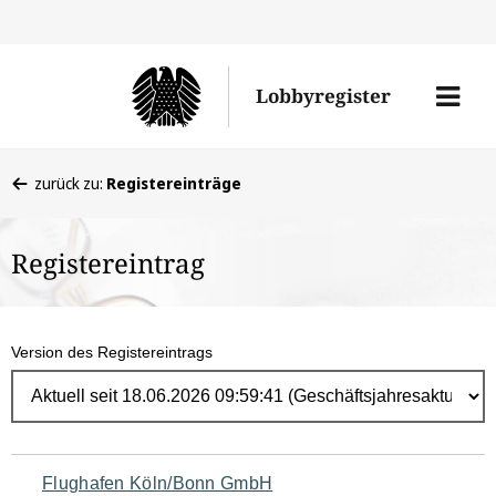
Direk
zum
Men
Lobbyregister
Inhal
öffne
Sie
zurück zu:
Registereinträge
befinden
sich
Registereintrag
hier:
Version des Registereintrags
Navigation
Flughafen Köln/Bonn GmbH