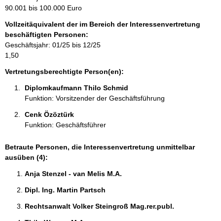
m
90.001 bis 100.000 Euro
a
Vollzeitäquivalent der im Bereich der Interessenvertretung
t
beschäftigten Personen:
i
Geschäftsjahr: 01/25 bis 12/25
o
1,50
n
e
Vertretungsberechtigte Person(en):
n
Diplomkaufmann Thilo Schmid 
:
Funktion: Vorsitzender der Geschäftsführung
Cenk Özöztürk 
Funktion: Geschäftsführer
Betraute Personen, die Interessenvertretung unmittelbar
ausüben (4):
Anja Stenzel - van Melis M.A. 
Dipl. Ing. Martin Partsch 
Rechtsanwalt Volker Steingroß Mag.rer.publ. 