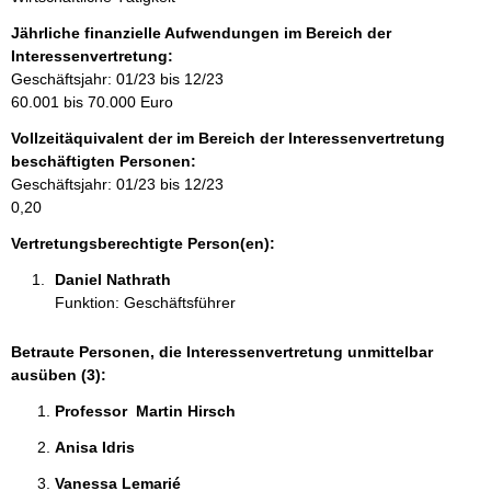
n
f
Jährliche finanzielle Aufwendungen im Bereich der
o
Interessenvertretung:
r
Geschäftsjahr: 01/23 bis 12/23
m
60.001 bis 70.000 Euro
a
Vollzeitäquivalent der im Bereich der Interessenvertretung
t
beschäftigten Personen:
i
Geschäftsjahr: 01/23 bis 12/23
o
0,20
n
e
Vertretungsberechtigte Person(en):
n
Daniel Nathrath 
:
Funktion: Geschäftsführer
Betraute Personen, die Interessenvertretung unmittelbar
ausüben (3):
Professor  Martin Hirsch 
Anisa Idris 
Vanessa Lemarié 