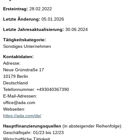
h
e
t
Ersteintrag:
28.02.2022
i
n
g
Letzte Änderung:
05.01.2026
e
i
r
Letzte Jahresaktualisierung:
30.06.2024
H
Tätigkeitskategorie:
i
n
n
Sonstiges Unternehmen
w
h
Kontaktdaten:
e
i
Adresse:
a
s
Neue Grünstraße
17
:
10179
Berlin
l
Deutschland
K
Telefonnummer: +493040367390
t
o
E-Mail-Adressen:
n
office@ada.com
t
Webseiten:
a
https://ada.com/de/
k
Hauptfinanzierungsquellen
(in absteigender Reihenfolge):
t
Geschäftsjahr: 01/23 bis 12/23
i
Wirtschaftliche Tätigkeit