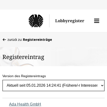
Direk
zum
Men
Lobbyregister
Inhal
öffne
Sie
zurück zu:
Registereinträge
befinden
sich
Registereintrag
hier:
Version des Registereintrags
Navigation
Ada Health GmbH