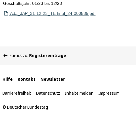
Geschäftsjahr: 01/23 bis 12/23
Ada_JAP_31-12-23_TE-final_24-000535.pdf
Sie
zurück zu:
Registereinträge
befinden
sich
hier:
Interne
Hilfe
Kontakt
Newsletter
Links
Barrierefreiheit
Datenschutz
Inhalte melden
Impressum
© Deutscher Bundestag