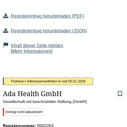
Registereintrag herunterladen (PDF)
Registereintrag herunterladen (JSON)
Inhalt dieser Seite melden
(
Mehr Informationen
)
S
Frühere/-r Interessenvertreter/-in seit
05.01.2026
Ada Health GmbH 
e
Gesellschaft mit beschränkter Haftung (GmbH)
i
W
Eintrag nicht aktualisiert
t
i
c
Registernummer:
R002263