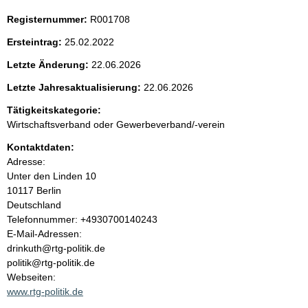
t
Registernummer:
R001708
e
Ersteintrag:
25.02.2022
Letzte Änderung:
22.06.2026
n
Letzte Jahresaktualisierung:
22.06.2026
i
Tätigkeitskategorie:
n
Wirtschaftsverband oder Gewerbeverband/-verein
Kontaktdaten:
h
Adresse:
Unter den Linden
10
a
10117
Berlin
Deutschland
l
K
Telefonnummer: +4930700140243
o
E-Mail-Adressen:
t
n
drinkuth@rtg-politik.de
t
politik@rtg-politik.de
a
Webseiten:
k
www.rtg-politik.de
t