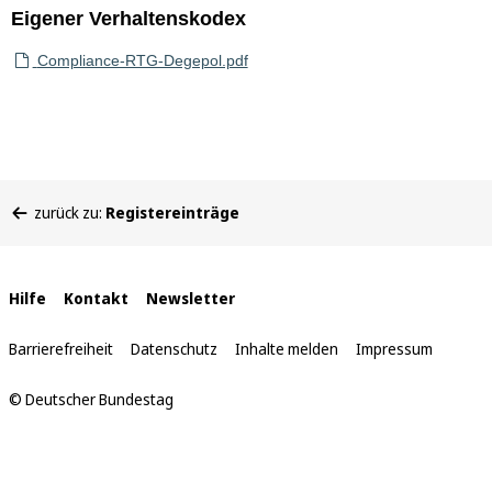
Eigener Verhaltenskodex
Compliance-RTG-Degepol.pdf
Sie
zurück zu:
Registereinträge
befinden
sich
hier:
Interne
Hilfe
Kontakt
Newsletter
Links
Barrierefreiheit
Datenschutz
Inhalte melden
Impressum
© Deutscher Bundestag