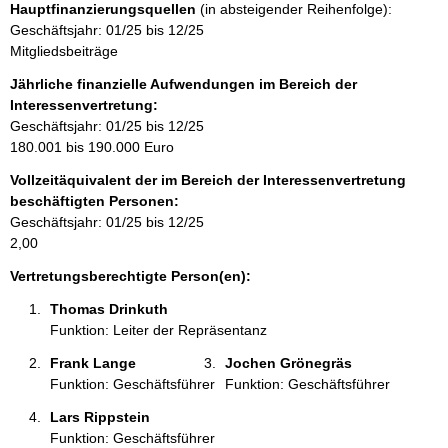
Hauptfinanzierungsquellen
(in absteigender Reihenfolge):
i
Geschäftsjahr: 01/25 bis 12/25
n
Mitgliedsbeiträge
f
o
Jährliche finanzielle Aufwendungen im Bereich der
r
Interessenvertretung:
m
Geschäftsjahr: 01/25 bis 12/25
a
180.001 bis 190.000 Euro
t
Vollzeitäquivalent der im Bereich der Interessenvertretung
i
beschäftigten Personen:
o
Geschäftsjahr: 01/25 bis 12/25
n
2,00
e
n
Vertretungsberechtigte Person(en):
:
Thomas Drinkuth 
Funktion: Leiter der Repräsentanz
Frank Lange 
Jochen Grönegräs 
Funktion: Geschäftsführer
Funktion: Geschäftsführer
Lars Rippstein 
Funktion: Geschäftsführer