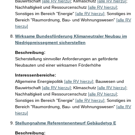
Bauwirtschaft
[alle RV hierzu]
;
Klimaschutz
[alle RV hierzu]
;
Nachhaltigkeit und Ressourcenschutz
[alle RV hierzu]
;
Sonstiges im Bereich "Energie"
[alle RV hierzu]
;
Sonstiges im
Bereich "Raumordnung, Bau- und Wohnungswesen"
[alle RV
hierzu]
Wirksame Bundesförderung Klimaneutraler Neubau im
Niedrigpreissegment sicherstellen
Beschreibung:
Sicherstellung sinnvoller Anforderungen an geförderte 
Neubauten und einer wirksamen Förderhöhe
Interessenbereiche:
Allgemeine Energiepolitik
[alle RV hierzu]
;
Bauwesen und
Bauwirtschaft
[alle RV hierzu]
;
Klimaschutz
[alle RV hierzu]
;
Nachhaltigkeit und Ressourcenschutz
[alle RV hierzu]
;
Sonstiges im Bereich "Energie"
[alle RV hierzu]
;
Sonstiges im
Bereich "Raumordnung, Bau- und Wohnungswesen"
[alle RV
hierzu]
Stellungnahme Referentenentwurf Gebäudetyp E
Beschreibung: