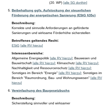
(20. WP)
[alle SG dorthin]
Beibehaltung ggfs. Aufstockung der steuerlichen
Förderung der energetischen Sanierung (EStG §35c)
Beschreibung:
Korrekte und sinnvolle Anforderungen an geförderte 
Sanierungen und wirksame Förderhöhe sicherstellen
Betroffenes geltendes Recht:
EStG
[alle RV hierzu]
Interessenbereiche:
Allgemeine Energiepolitik
[alle RV hierzu]
;
Bauwesen und
Bauwirtschaft
[alle RV hierzu]
;
Klimaschutz
[alle RV hierzu]
;
Nachhaltigkeit und Ressourcenschutz
[alle RV hierzu]
;
Sonstiges im Bereich "Energie"
[alle RV hierzu]
;
Sonstiges im
Bereich "Raumordnung, Bau- und Wohnungswesen"
[alle RV
hierzu]
Vereinfachung des Baugesetzbuchs
Beschreibung:
Sicherstellung sinnvoller und wirksamer 