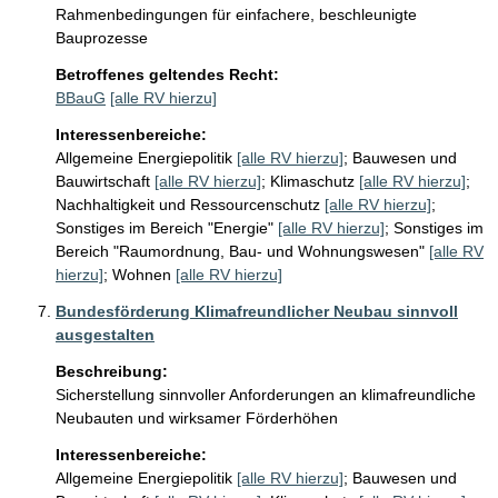
Rahmenbedingungen für einfachere, beschleunigte 
Bauprozesse 
Betroffenes geltendes Recht:
BBauG
[alle RV hierzu]
Interessenbereiche:
Allgemeine Energiepolitik
[alle RV hierzu]
;
Bauwesen und
Bauwirtschaft
[alle RV hierzu]
;
Klimaschutz
[alle RV hierzu]
;
Nachhaltigkeit und Ressourcenschutz
[alle RV hierzu]
;
Sonstiges im Bereich "Energie"
[alle RV hierzu]
;
Sonstiges im
Bereich "Raumordnung, Bau- und Wohnungswesen"
[alle RV
hierzu]
;
Wohnen
[alle RV hierzu]
Bundesförderung Klimafreundlicher Neubau sinnvoll
ausgestalten
Beschreibung:
Sicherstellung sinnvoller Anforderungen an klimafreundliche 
Neubauten und wirksamer Förderhöhen
Interessenbereiche:
Allgemeine Energiepolitik
[alle RV hierzu]
;
Bauwesen und