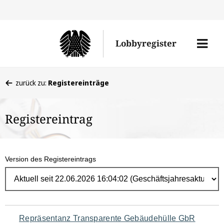
Direk
zum
Men
Lobbyregister
Inhal
öffne
Sie
zurück zu:
Registereinträge
befinden
sich
Registereintrag
hier:
Version des Registereintrags
Navigation
Repräsentanz Transparente Gebäudehülle GbR